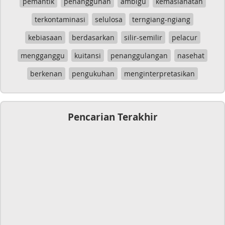
pemantik
penangguhan
ambigu
kemaslahatan
terkontaminasi
selulosa
terngiang-ngiang
kebiasaan
berdasarkan
silir-semilir
pelacur
mengganggu
kuitansi
penanggulangan
nasehat
berkenan
pengukuhan
menginterpretasikan
Pencarian Terakhir