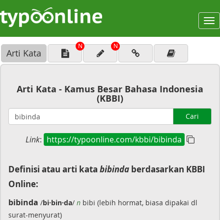
To
na
N
N
Arti Kata
Arti Kata - Kamus Besar Bahasa Indonesia
(KBBI)
Cari
Link
:
https://typoonline.com/kbbi/bibinda
Definisi atau arti kata
bibinda
berdasarkan KBBI
Online:
bibinda
/
bi·bin·da
/
n
bibi (lebih hormat, biasa dipakai dl
surat-menyurat)