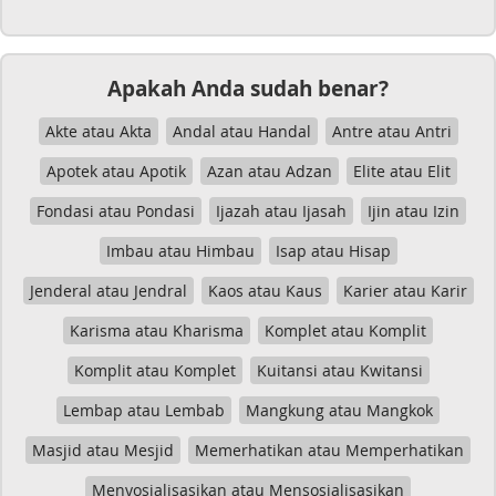
Apakah Anda sudah benar?
Akte atau Akta
Andal atau Handal
Antre atau Antri
Apotek atau Apotik
Azan atau Adzan
Elite atau Elit
Fondasi atau Pondasi
Ijazah atau Ijasah
Ijin atau Izin
Imbau atau Himbau
Isap atau Hisap
Jenderal atau Jendral
Kaos atau Kaus
Karier atau Karir
Karisma atau Kharisma
Komplet atau Komplit
Komplit atau Komplet
Kuitansi atau Kwitansi
Lembap atau Lembab
Mangkung atau Mangkok
Masjid atau Mesjid
Memerhatikan atau Memperhatikan
Menyosialisasikan atau Mensosialisasikan