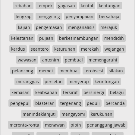
rebahan
tempek
gagasan
kontol
kentungan
lengkap
menggiling
penyampaian
bersahaja
kajian
pengemasan
menganalisis
merajuk
kelestarian
pujaan
berkesinambungan
mendidih
kardus
seantero
keturunan
merekah
wejangan
wawasan
antonim
pembual
memengaruhi
pelancong
memek
membual
terobsesi
silakan
meranggas
persetan
menyerap
keuntungan
kemasan
keabsahan
tersirat
bersinergi
belagu
pengepul
blasteran
tergenang
peduli
bercanda
menindaklanjuti
mengayomi
kerukunan
meronta-ronta
menawan
pipih
penanggung jawab