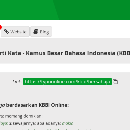
N
Website
Blog
rti Kata - Kamus Besar Bahasa Indonesia (KBB
Link
:
https://typoonline.com/kbbi/bersahaja
ja
berdasarkan KBBI Online:
a; memang demikian:
layu;
2
sewajarnya; apa adanya:
makin