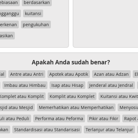
ebiasaan
berdasarkan
ngganggu
kuitansi
erkenan
pengukuhan
asikan
Apakah Anda sudah benar?
al
Antre atau Antri
Apotek atau Apotik
Azan atau Adzan
E
Imbau atau Himbau
Isap atau Hisap
Jenderal atau Jendral
Komplet atau Komplit
Komplit atau Komplet
Kuitansi atau Kwi
jid atau Mesjid
Memerhatikan atau Memperhatikan
Menyosia
uli atau Peduli
Performa atau Peforma
Pikir atau Fikir
Rapot 
akan
Standardisasi atau Standarisasi
Terlanjur atau Telanjur