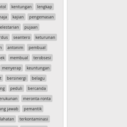
ntol
kentungan
lengkap
haja
kajian
pengemasan
elestarian
pujaan
rdus
seantero
keturunan
n
antonim
pembual
ek
membual
terobsesi
menyerap
keuntungan
t
bersinergi
belagu
ang
peduli
bercanda
erukunan
meronta-ronta
ung jawab
pemantik
lahatan
terkontaminasi