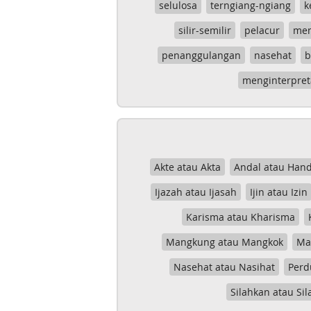
selulosa
terngiang-ngiang
k
silir-semilir
pelacur
me
penanggulangan
nasehat
b
menginterpret
Akte atau Akta
Andal atau Hand
Ijazah atau Ijasah
Ijin atau Izin
Karisma atau Kharisma
Mangkung atau Mangkok
Mas
Nasehat atau Nasihat
Perd
Silahkan atau Sil