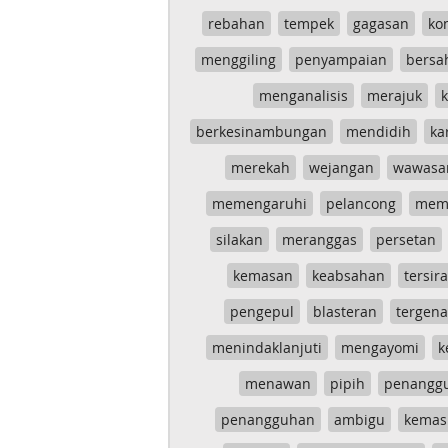
rebahan
tempek
gagasan
ko
menggiling
penyampaian
bersa
menganalisis
merajuk
k
berkesinambungan
mendidih
ka
merekah
wejangan
wawasa
memengaruhi
pelancong
mem
silakan
meranggas
persetan
kemasan
keabsahan
tersira
pengepul
blasteran
tergen
menindaklanjuti
mengayomi
k
menawan
pipih
penangg
penangguhan
ambigu
kemas