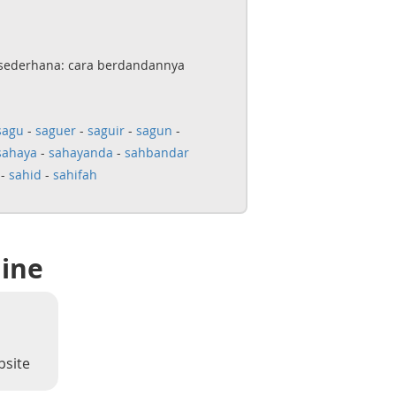
 sederhana: cara berdandannya
sagu
-
saguer
-
saguir
-
sagun
-
sahaya
-
sahayanda
-
sahbandar
-
sahid
-
sahifah
line
bsite