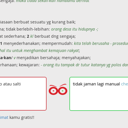
sengaja:
maka tiada sekali-kali hambamu berniat
asaan berbuat sesuatu yg kurang baik;
a; tidak berlebih-lebihan:
orang desa itu hidupnya -;
t sederhana;
2
kl
berbuat dng sengaja;
1
menyederhanakan; mempermudah:
kita telah berusaha - prosed
 hal itu untuk menghambat kemajuan rakyat
;
ja·kan
/
v
menjadikan bersahaja; menyahajakan;
rhanaan; kewajaran:
- orang itu tampak dr tutur katanya yg polos da
tidak
jaman
lagi
manual
che
imat
kamu gratis!!