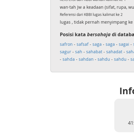
wan·tah Jw a keadaan (sifat, rupa,
Referensi dari KBBI lugas kalimat ke 2
lugas , tidak pernah menyimpang ke s
Posisi kata
bersahaja
di databa
safron
-
safsaf
-
saga
-
saga
-
sagai
-
sagur
-
sah
-
sahabat
-
sahadat
-
sah
-
sahda
-
sahdan
-
sahdu
-
sahdu
-
s
Inf
41