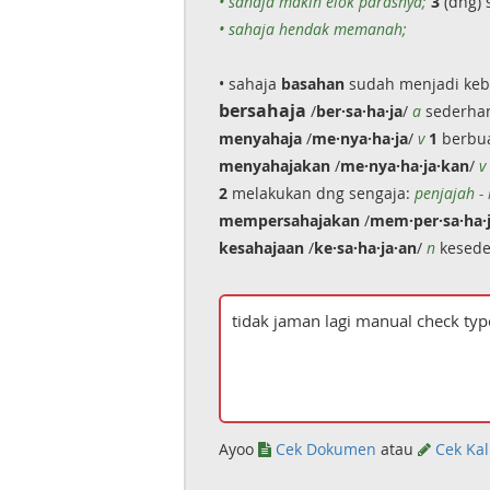
• sahaja makin elok parasnya;
3
(dng) 
• sahaja hendak memanah;
• sahaja
basahan
sudah menjadi kebi
bersahaja
/
ber·sa·ha·ja
/
a
sederhan
menyahaja
/
me·nya·ha·ja
/
v
1
berbua
menyahajakan
/
me·nya·ha·ja·kan
/
v
2
melakukan dng sengaja:
penjajah -
mempersahajakan
/
mem·per·sa·ha·
kesahajaan
/
ke·sa·ha·ja·an
/
n
kesede
Ayoo
Cek Dokumen
atau
Cek Kal