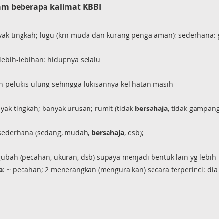
m beberapa kalimat KBBI
nyak tingkah; lugu (krn muda dan kurang pengalaman); sederhana
rlebih-lebihan: hidupnya selalu
ah pelukis ulung sehingga lukisannya kelihatan masih
nyak tingkah; banyak urusan; rumit (tidak
bersahaja
, tidak gampang
 sederhana (sedang, mudah,
bersahaja
, dsb);
gubah (pecahan, ukuran, dsb) supaya menjadi bentuk lain yg lebih
a
: ~ pecahan; 2 menerangkan (menguraikan) secara terperinci: dia ~