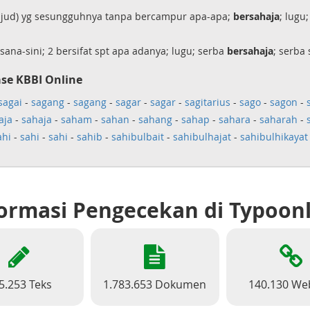
 wujud) yg sesungguhnya tanpa bercampur apa-apa;
bersahaja
; lugu;
ana-sini; 2 bersifat spt apa adanya; lugu; serba
bersahaja
; serba
se KBBI Online
sagai
-
sagang
-
sagang
-
sagar
-
sagar
-
sagitarius
-
sago
-
sagon
-
aja
-
sahaja
-
saham
-
sahan
-
sahang
-
sahap
-
sahara
-
saharah
-
ahi
-
sahi
-
sahi
-
sahib
-
sahibulbait
-
sahibulhajat
-
sahibulhikayat
ormasi Pengecekan di Typoon
5.253 Teks
1.783.653 Dokumen
140.130 We