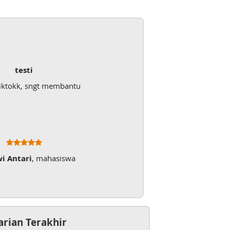
Dokumen
Mudah sekali, tinggal kirim dokumennya langsung
Ratna Fa
arian Terakhir