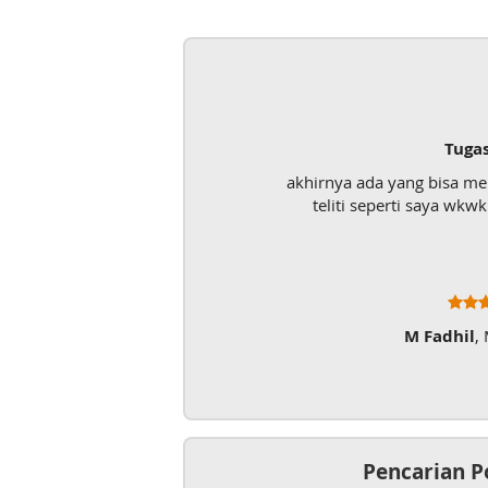
Tugas UAS
akhirnya ada yang bisa menolong mahasiswa kurang
teliti seperti saya wkwk. Mantap lah pokoknya
M Fadhil
, Mahasiswa
Pencarian P