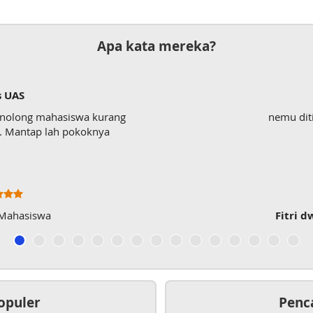
Apa kata mereka?
testi
nemu ditiktokk, sngt membantu
Fitri dwi Antari
, mahasiswa
opuler
Penc