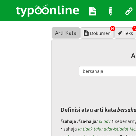
N
Arti Kata
Dokumen
Teks
A
Definisi atau arti kata
bersaha
2
2
sahaja
/
sa·ha·ja
/
kl adv
1
sebenarny
• sahaja
ia tidak tahu adat-istiadat Me