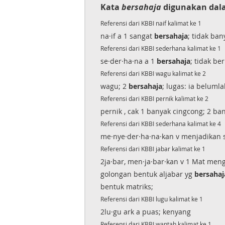
Kata
bersahaja
digunakan dala
Referensi dari KBBI naif kalimat ke 1
na·if a 1 sangat
bersahaja
; tidak ba
Referensi dari KBBI sederhana kalimat ke 1
se·der·ha·na a 1
bersahaja
; tidak be
Referensi dari KBBI wagu kalimat ke 2
wagu; 2
bersahaja
; lugas: ia beluml
Referensi dari KBBI pernik kalimat ke 2
pernik , cak 1 banyak cingcong; 2 ba
Referensi dari KBBI sederhana kalimat ke 4
me·nye·der·ha·na·kan v menjadikan
Referensi dari KBBI jabar kalimat ke 1
2ja·bar, men·ja·bar·kan v 1 Mat men
golongan bentuk aljabar yg
bersahaj
bentuk matriks;
Referensi dari KBBI lugu kalimat ke 1
2lu·gu ark a puas; kenyang
Referensi dari KBBI wantah kalimat ke 1