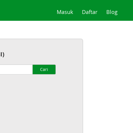
(current)
(current)
(curre
Masuk
Daftar
Blog
I)
Cari