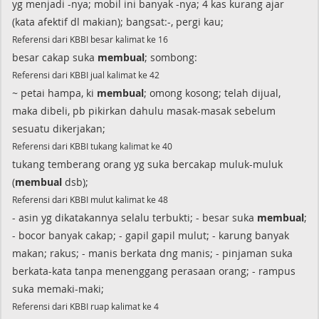
yg menjadi -nya; mobil ini banyak -nya; 4 kas kurang ajar
(kata afektif dl makian); bangsat:-, pergi kau;
Referensi dari KBBI besar kalimat ke 16
besar cakap suka
membual
; sombong:
Referensi dari KBBI jual kalimat ke 42
~ petai hampa, ki
membual
; omong kosong; telah dijual,
maka dibeli, pb pikirkan dahulu masak-masak sebelum
sesuatu dikerjakan;
Referensi dari KBBI tukang kalimat ke 40
tukang temberang orang yg suka bercakap muluk-muluk
(
membual
dsb);
Referensi dari KBBI mulut kalimat ke 48
- asin yg dikatakannya selalu terbukti; - besar suka
membual
;
- bocor banyak cakap; - gapil gapil mulut; - karung banyak
makan; rakus; - manis berkata dng manis; - pinjaman suka
berkata-kata tanpa menenggang perasaan orang; - rampus
suka memaki-maki;
Referensi dari KBBI ruap kalimat ke 4