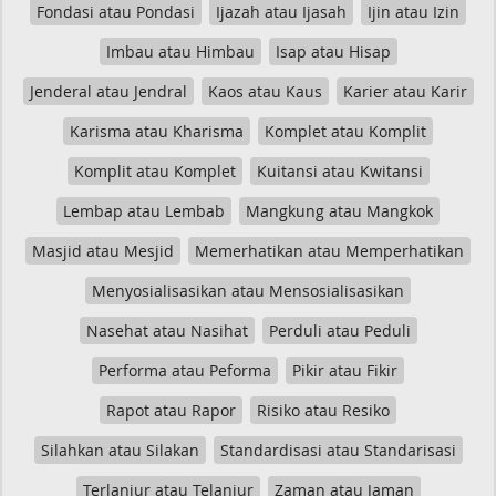
Fondasi atau Pondasi
Ijazah atau Ijasah
Ijin atau Izin
Imbau atau Himbau
Isap atau Hisap
Jenderal atau Jendral
Kaos atau Kaus
Karier atau Karir
Karisma atau Kharisma
Komplet atau Komplit
Komplit atau Komplet
Kuitansi atau Kwitansi
Lembap atau Lembab
Mangkung atau Mangkok
Masjid atau Mesjid
Memerhatikan atau Memperhatikan
Menyosialisasikan atau Mensosialisasikan
Nasehat atau Nasihat
Perduli atau Peduli
Performa atau Peforma
Pikir atau Fikir
Rapot atau Rapor
Risiko atau Resiko
Silahkan atau Silakan
Standardisasi atau Standarisasi
Terlanjur atau Telanjur
Zaman atau Jaman