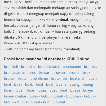
me·ru·ap v 1 berbuih; membuih: semua orang menyukai yg
~; 2 mendidih dan melimpah; meluap: air soda yg dituang ke
dl gelas itu ~; 3 menguap (menjadi uap): tutuplah kaleng
bensin itu supaya tidak ~; 4 ki
membual
; menyombong;
bercakap besar: janganlah kamu sering ~ begitu, kurang
baik; 5 merebak (bau): dr luar ~ bau sate ayam yg sedang
dibakar; 6 ki mendidih: darahnya ~ , marah sekali;
Referensi dari KBBI cakap kalimat ke 6
~ rabung bercakap besar (sombong);
membual
;
Posisi kata
membual
di database KBBI Online
bronkioli
-
bronkitis
-
bronkodilator
-
bronkotomi
-
bronkus
-
brontosaurus
-
bros
-
brosur
-
browser
-
bruder
-
bruk
-
brunai
-
brutal
-
brutalisme
-
bruto
-
bu
-
buatanah
-
buah
-
buai
-
buak
-
buak
-
bual
-
bual
-
buana
-
buang
-
buang
-
buani
-
buar
-
buari
-
buas
-
buat
-
buat
-
buaya
-
buaya-
buaya
-
bubar
-
bubo
-
bubu
-
bubuh
-
bubuhan
-
bubuk
-
bubuk
-
bubuk
-
bubul
-
bubul
-
bubul