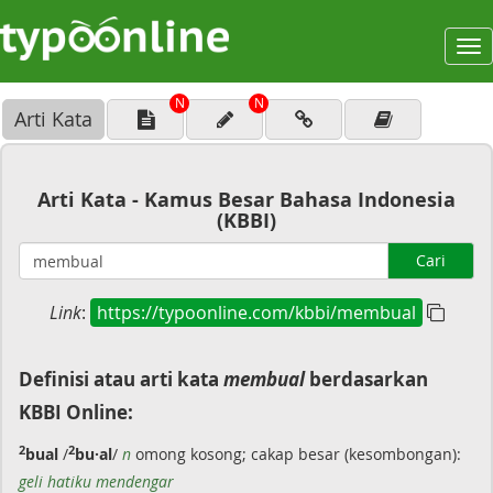
To
na
N
N
Arti Kata
Arti Kata - Kamus Besar Bahasa Indonesia
(KBBI)
Cari
Link
:
https://typoonline.com/kbbi/membual
Definisi atau arti kata
membual
berdasarkan
KBBI Online:
2
2
bual
/
bu·al
/
n
omong kosong; cakap besar (kesombongan):
geli hatiku mendengar