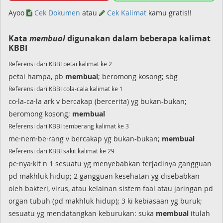
Ayoo
Cek Dokumen
atau
Cek Kalimat
kamu gratis!!
Kata
membual
digunakan dalam beberapa kalimat
KBBI
Referensi dari KBBI petai kalimat ke 2
petai hampa, pb
membual
; beromong kosong; sbg
Referensi dari KBBI cola-cala kalimat ke 1
co·la-ca·la ark v bercakap (bercerita) yg bukan-bukan;
beromong kosong;
membual
Referensi dari KBBI temberang kalimat ke 3
me·nem·be·rang v bercakap yg bukan-bukan;
membual
Referensi dari KBBI sakit kalimat ke 29
pe·nya·kit n 1 sesuatu yg menyebabkan terjadinya gangguan
pd makhluk hidup; 2 gangguan kesehatan yg disebabkan
oleh bakteri, virus, atau kelainan sistem faal atau jaringan pd
organ tubuh (pd makhluk hidup); 3 ki kebiasaan yg buruk;
sesuatu yg mendatangkan keburukan: suka
membual
itulah