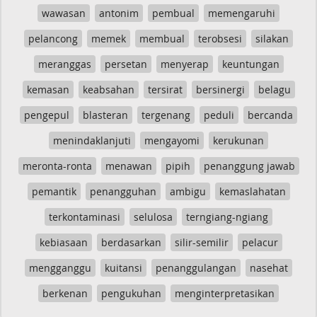
wawasan
antonim
pembual
memengaruhi
pelancong
memek
membual
terobsesi
silakan
meranggas
persetan
menyerap
keuntungan
kemasan
keabsahan
tersirat
bersinergi
belagu
pengepul
blasteran
tergenang
peduli
bercanda
menindaklanjuti
mengayomi
kerukunan
meronta-ronta
menawan
pipih
penanggung jawab
pemantik
penangguhan
ambigu
kemaslahatan
terkontaminasi
selulosa
terngiang-ngiang
kebiasaan
berdasarkan
silir-semilir
pelacur
mengganggu
kuitansi
penanggulangan
nasehat
berkenan
pengukuhan
menginterpretasikan