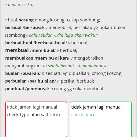
• bual mereka;
• bual
basung
omong kosong; cakap sombong;
berbual
/
ber·bu·al
/
v
mengobrol; bercakap yg bukan-bukan
(sombong):
kalau sudah -, dia lupa akan waktu;
berbual-bual
/
ber·bu·al-bu·al
/
v
berbual;
membual
/
mem·bu·al
/
v
berbual;
membualkan
/
mem·bu·al·kan
/
v
mengobrolkan;
menyombongkan:
ia selalu hendak - kepandaiannya;
bualan
/
bu·al·an
/
n
sesuatu yg dibualkan; omong kosong;
perbualan
/
per·bu·al·an
/
n
perihal berbual;
pembual
/
pem·bu·al
/
n
orang yg suka membual
tidak
jaman
lagi
manual
check
typo