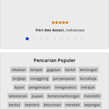
typo kalau menulis
hasiswa
Musicer Indo
Pencarian Populer
rebahan
tempek
gagasan
kontol
kentungan
lengkap
menggiling
penyampaian
bersahaja
kajian
pengemasan
menganalisis
merajuk
kelestarian
pujaan
berkesinambungan
mendidih
kardus
seantero
keturunan
merekah
wejangan