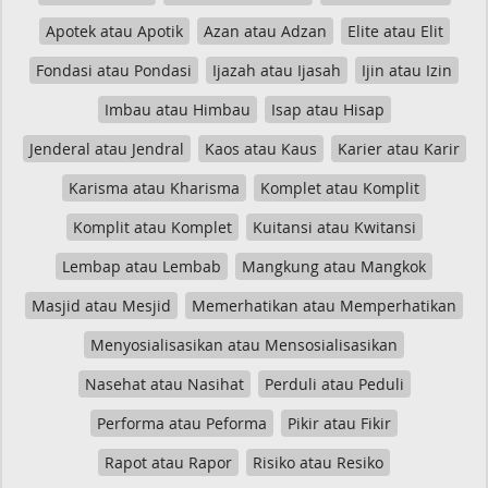
Apotek atau Apotik
Azan atau Adzan
Elite atau Elit
Fondasi atau Pondasi
Ijazah atau Ijasah
Ijin atau Izin
Imbau atau Himbau
Isap atau Hisap
Jenderal atau Jendral
Kaos atau Kaus
Karier atau Karir
Karisma atau Kharisma
Komplet atau Komplit
Komplit atau Komplet
Kuitansi atau Kwitansi
Lembap atau Lembab
Mangkung atau Mangkok
Masjid atau Mesjid
Memerhatikan atau Memperhatikan
Menyosialisasikan atau Mensosialisasikan
Nasehat atau Nasihat
Perduli atau Peduli
Performa atau Peforma
Pikir atau Fikir
Rapot atau Rapor
Risiko atau Resiko