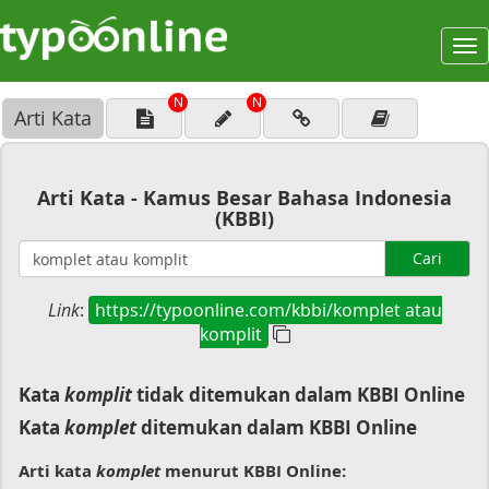
To
na
N
N
Arti Kata
Arti Kata - Kamus Besar Bahasa Indonesia
(KBBI)
Cari
Link
:
https://typoonline.com/kbbi/komplet atau
komplit
Kata
komplit
tidak ditemukan dalam KBBI Online
Kata
komplet
ditemukan dalam KBBI Online
Arti kata
komplet
menurut KBBI Online: