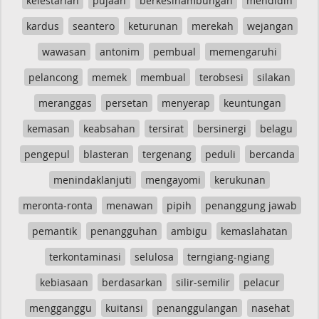
kelestarian
pujaan
berkesinambungan
mendidih
kardus
seantero
keturunan
merekah
wejangan
wawasan
antonim
pembual
memengaruhi
pelancong
memek
membual
terobsesi
silakan
meranggas
persetan
menyerap
keuntungan
kemasan
keabsahan
tersirat
bersinergi
belagu
pengepul
blasteran
tergenang
peduli
bercanda
menindaklanjuti
mengayomi
kerukunan
meronta-ronta
menawan
pipih
penanggung jawab
pemantik
penangguhan
ambigu
kemaslahatan
terkontaminasi
selulosa
terngiang-ngiang
kebiasaan
berdasarkan
silir-semilir
pelacur
mengganggu
kuitansi
penanggulangan
nasehat