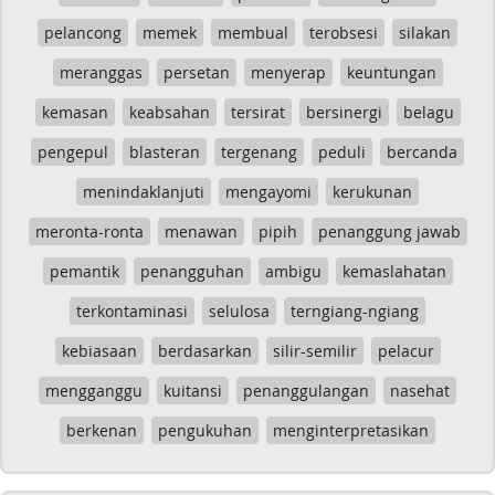
pelancong
memek
membual
terobsesi
silakan
meranggas
persetan
menyerap
keuntungan
kemasan
keabsahan
tersirat
bersinergi
belagu
pengepul
blasteran
tergenang
peduli
bercanda
menindaklanjuti
mengayomi
kerukunan
meronta-ronta
menawan
pipih
penanggung jawab
pemantik
penangguhan
ambigu
kemaslahatan
terkontaminasi
selulosa
terngiang-ngiang
kebiasaan
berdasarkan
silir-semilir
pelacur
mengganggu
kuitansi
penanggulangan
nasehat
berkenan
pengukuhan
menginterpretasikan