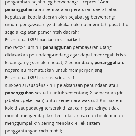
pengarahan pejabat yg berwenang; ~ represif Adm
penangguhan
atau pembatalan peraturan daerah atau
keputusan kepala daerah oleh pejabat yg berwenang; ~
umum pengawasan yg dilakukan oleh pemerintah pusat thd
segala kegiatan pemerintah daerah;
Referensi dari KBBI moratorium kalimat ke 1
mo·ra·to·ri·um n 1
penangguhan
pembayaran utang
didasarkan pd undang-undang agar dapat mencegah krisis
keuangan yg semakin hebat; 2 penundaan;
penangguhan
:
negara itu memutuskan untuk memperpanjang
Referensi dari KBBI suspensi kalimat ke 1
sus·pen·si /suspénsi/ n 1 pelaksanaan penundaan atau
penangguhan
sesuatu untuk sementara; 2 pemecatan (dr
jabatan, pekerjaan) untuk sementara waktu; 3 Kim sistem
koloid zat padat yg terserak dl zat cair, partikelnya tidak
mudah mengendap krn kecil ukurannya dan tidak mudah
menggumpal krn sering menolak; 4 Tek sistem
penggantungan roda mobil;