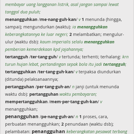
membayar uang langganan listrik, asal jangan sampai lewat
tanggal dua puluh;
menangguhkan
/
me·nang·guh·kan
/
v
1
menunda (hingga,
sampai); mengundurkan (waktu):
ia
menangguhkan
keberangkatannya ke luar negeri;
2
melambatkan; mengulur-
ulur (waktu dsb):
kaum imperialis selalu
menangguhkan
pemberian kemerdekaan kpd jajahannya;
tertangguh
/
ter·tang·guh
/
v
tertunda; terhenti; terhalang:
krn
turun hujan lebat, pertandingan sepak bola itu jadi
tertangguh
;
tertangguhkan
/
ter·tang·guh·kan
/
v
terpaksa diundurkan
(ditunda) pelaksanaannya;
pertangguhan
/
per·tang·guh·an
/
n
janji (untuk menunda
waktu dsb):
pertangguhan
waktu pembayaran;
mempertangguhkan
/
mem·per·tang·guh·kan
/
v
menangguhkan;
penangguhan
/
pe·nang·guh·an
/
n
1
proses, cara,
perbuatan menangguhkan;
2
penundaan (waktu dsb);
penangguhan
pelambatan:
keberangkatan pesawat terbang