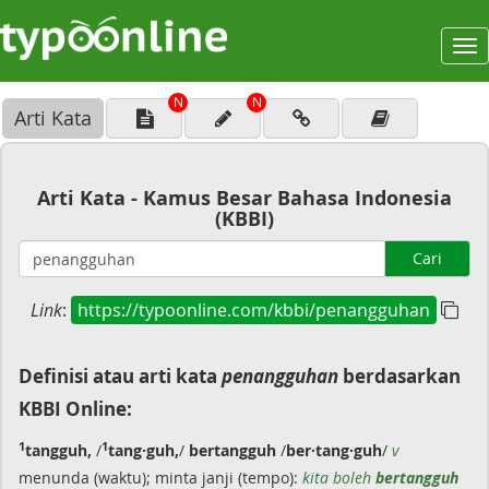
To
na
N
N
Arti Kata
Arti Kata - Kamus Besar Bahasa Indonesia
(KBBI)
Cari
Link
:
https://typoonline.com/kbbi/penangguhan
Definisi atau arti kata
penangguhan
berdasarkan
KBBI Online:
1
1
tangguh,
/
tang·guh,
/
bertangguh
/
ber·tang·guh
/
v
menunda (waktu); minta janji (tempo):
kita boleh
bertangguh