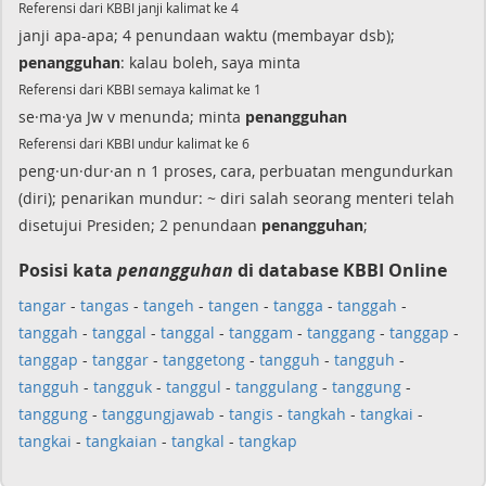
Referensi dari KBBI janji kalimat ke 4
janji apa-apa; 4 penundaan waktu (membayar dsb);
penangguhan
: kalau boleh, saya minta
Referensi dari KBBI semaya kalimat ke 1
se·ma·ya Jw v menunda; minta
penangguhan
Referensi dari KBBI undur kalimat ke 6
peng·un·dur·an n 1 proses, cara, perbuatan mengundurkan
(diri); penarikan mundur: ~ diri salah seorang menteri telah
disetujui Presiden; 2 penundaan
penangguhan
;
Posisi kata
penangguhan
di database KBBI Online
tangar
-
tangas
-
tangeh
-
tangen
-
tangga
-
tanggah
-
tanggah
-
tanggal
-
tanggal
-
tanggam
-
tanggang
-
tanggap
-
tanggap
-
tanggar
-
tanggetong
-
tangguh
-
tangguh
-
tangguh
-
tangguk
-
tanggul
-
tanggulang
-
tanggung
-
tanggung
-
tanggungjawab
-
tangis
-
tangkah
-
tangkai
-
tangkai
-
tangkaian
-
tangkal
-
tangkap