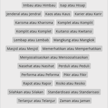
Imbau atau Himbau
Isap atau Hisap
Jenderal atau Jendral
Kaos atau Kaus
Karier atau Karir
Karisma atau Kharisma
Komplet atau Komplit
Komplit atau Komplet
Kuitansi atau Kwitansi
Lembap atau Lembab
Mangkung atau Mangkok
Masjid atau Mesjid
Memerhatikan atau Memperhatikan
Menyosialisasikan atau Mensosialisasikan
Nasehat atau Nasihat
Perduli atau Peduli
Performa atau Peforma
Pikir atau Fikir
Rapot atau Rapor
Risiko atau Resiko
Silahkan atau Silakan
Standardisasi atau Standarisasi
Terlanjur atau Telanjur
Zaman atau Jaman