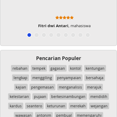
hasiswa
Musicer Indo
Pencarian Populer
rebahan
tempek
gagasan
kontol
kentungan
lengkap
menggiling
penyampaian
bersahaja
kajian
pengemasan
menganalisis
merajuk
kelestarian
pujaan
berkesinambungan
mendidih
kardus
seantero
keturunan
merekah
wejangan
wawasan
antonim
pembual
memengaruhi