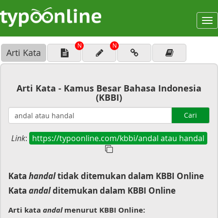
To
na
N
N
Arti Kata
Arti Kata - Kamus Besar Bahasa Indonesia
(KBBI)
Cari
Link
:
https://typoonline.com/kbbi/andal atau handal
Kata
handal
tidak ditemukan dalam KBBI Online
Kata
andal
ditemukan dalam KBBI Online
Arti kata
andal
menurut KBBI Online: