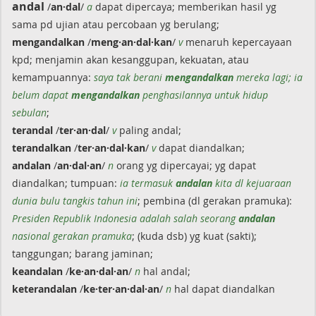
andal
/
an·dal
/
a
dapat dipercaya; memberikan hasil yg
sama pd ujian atau percobaan yg berulang;
mengandalkan
/
meng·an·dal·kan
/
v
menaruh kepercayaan
kpd; menjamin akan kesanggupan, kekuatan, atau
kemampuannya:
saya tak berani
mengandalkan
mereka lagi; ia
belum dapat
mengandalkan
penghasilannya untuk hidup
sebulan
;
terandal
/
ter·an·dal
/
v
paling andal;
terandalkan
/
ter·an·dal·kan
/
v
dapat diandalkan;
andalan
/
an·dal·an
/
n
orang yg dipercayai; yg dapat
diandalkan; tumpuan:
ia termasuk
andalan
kita dl kejuaraan
dunia bulu tangkis tahun ini
; pembina (dl gerakan pramuka):
Presiden Republik Indonesia adalah salah seorang
andalan
nasional gerakan pramuka
; (kuda dsb) yg kuat (sakti);
tanggungan; barang jaminan;
keandalan
/
ke·an·dal·an
/
n
hal andal;
keterandalan
/
ke·ter·an·dal·an
/
n
hal dapat diandalkan