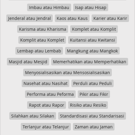
Imbau atau Himbau
Isap atau Hisap
Jenderal atau Jendral
Kaos atau Kaus
Karier atau Karir
Karisma atau Kharisma
Komplet atau Komplit
Komplit atau Komplet
Kuitansi atau Kwitansi
Lembap atau Lembab
Mangkung atau Mangkok
Masjid atau Mesjid
Memerhatikan atau Memperhatikan
Menyosialisasikan atau Mensosialisasikan
Nasehat atau Nasihat
Perduli atau Peduli
Performa atau Peforma
Pikir atau Fikir
Rapot atau Rapor
Risiko atau Resiko
Silahkan atau Silakan
Standardisasi atau Standarisasi
Terlanjur atau Telanjur
Zaman atau Jaman