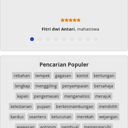
Fitri dwi Antari
, mahasiswa
Pencarian Populer
rebahan
tempek
gagasan
kontol
kentungan
lengkap
menggiling
penyampaian
bersahaja
kajian
pengemasan
menganalisis
merajuk
kelestarian
pujaan
berkesinambungan
mendidih
kardus
seantero
keturunan
merekah
wejangan
wawasan
antonim
pembual
memengaruhi