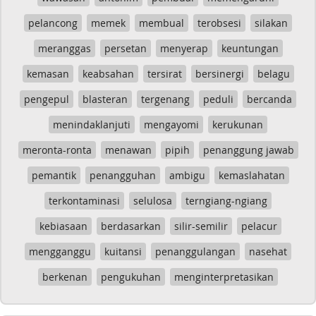
pelancong
memek
membual
terobsesi
silakan
meranggas
persetan
menyerap
keuntungan
kemasan
keabsahan
tersirat
bersinergi
belagu
pengepul
blasteran
tergenang
peduli
bercanda
menindaklanjuti
mengayomi
kerukunan
meronta-ronta
menawan
pipih
penanggung jawab
pemantik
penangguhan
ambigu
kemaslahatan
terkontaminasi
selulosa
terngiang-ngiang
kebiasaan
berdasarkan
silir-semilir
pelacur
mengganggu
kuitansi
penanggulangan
nasehat
berkenan
pengukuhan
menginterpretasikan