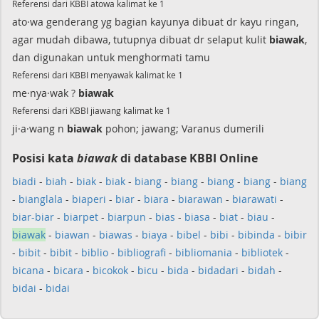
Referensi dari KBBI atowa kalimat ke 1
ato·wa genderang yg bagian kayunya dibuat dr kayu ringan,
agar mudah dibawa, tutupnya dibuat dr selaput kulit
biawak
,
dan digunakan untuk menghormati tamu
Referensi dari KBBI menyawak kalimat ke 1
me·nya·wak ?
biawak
Referensi dari KBBI jiawang kalimat ke 1
ji·a·wang n
biawak
pohon; jawang; Varanus dumerili
Posisi kata
biawak
di database KBBI Online
biadi
-
biah
-
biak
-
biak
-
biang
-
biang
-
biang
-
biang
-
biang
-
bianglala
-
biaperi
-
biar
-
biara
-
biarawan
-
biarawati
-
biar-biar
-
biarpet
-
biarpun
-
bias
-
biasa
-
biat
-
biau
-
biawak
-
biawan
-
biawas
-
biaya
-
bibel
-
bibi
-
bibinda
-
bibir
-
bibit
-
bibit
-
biblio
-
bibliografi
-
bibliomania
-
bibliotek
-
bicana
-
bicara
-
bicokok
-
bicu
-
bida
-
bidadari
-
bidah
-
bidai
-
bidai