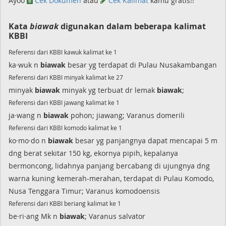
Ayoo
Cek Dokumen
atau
Cek Kalimat
kamu gratis!!
Kata
biawak
digunakan dalam beberapa kalimat
KBBI
Referensi dari KBBI kawuk kalimat ke 1
ka·wuk n
biawak
besar yg terdapat di Pulau Nusakambangan
Referensi dari KBBI minyak kalimat ke 27
minyak
biawak
minyak yg terbuat dr lemak
biawak
;
Referensi dari KBBI jawang kalimat ke 1
ja·wang n
biawak
pohon; jiawang; Varanus domerili
Referensi dari KBBI komodo kalimat ke 1
ko·mo·do n
biawak
besar yg panjangnya dapat mencapai 5 m
dng berat sekitar 150 kg, ekornya pipih, kepalanya
bermoncong, lidahnya panjang bercabang di ujungnya dng
warna kuning kemerah-merahan, terdapat di Pulau Komodo,
Nusa Tenggara Timur; Varanus komodoensis
Referensi dari KBBI beriang kalimat ke 1
be·ri·ang Mk n
biawak
; Varanus salvator