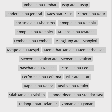
Imbau atau Himbau
Isap atau Hisap
Jenderal atau Jendral
Kaos atau Kaus
Karier atau Karir
Karisma atau Kharisma
Komplet atau Komplit
Komplit atau Komplet
Kuitansi atau Kwitansi
Lembap atau Lembab
Mangkung atau Mangkok
Masjid atau Mesjid
Memerhatikan atau Memperhatikan
Menyosialisasikan atau Mensosialisasikan
Nasehat atau Nasihat
Perduli atau Peduli
Performa atau Peforma
Pikir atau Fikir
Rapot atau Rapor
Risiko atau Resiko
Silahkan atau Silakan
Standardisasi atau Standarisasi
Terlanjur atau Telanjur
Zaman atau Jaman