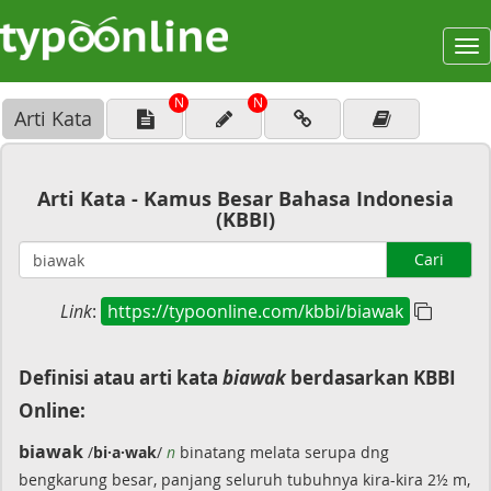
To
na
N
N
Arti Kata
Arti Kata - Kamus Besar Bahasa Indonesia
(KBBI)
Cari
Link
:
https://typoonline.com/kbbi/biawak
Definisi atau arti kata
biawak
berdasarkan KBBI
Online:
biawak
/
bi·a·wak
/
n
binatang melata serupa dng
bengkarung besar, panjang seluruh tubuhnya kira-kira 2½ m,