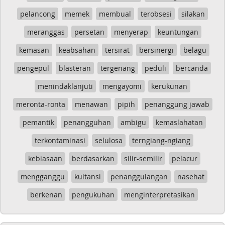
pelancong
memek
membual
terobsesi
silakan
meranggas
persetan
menyerap
keuntungan
kemasan
keabsahan
tersirat
bersinergi
belagu
pengepul
blasteran
tergenang
peduli
bercanda
menindaklanjuti
mengayomi
kerukunan
meronta-ronta
menawan
pipih
penanggung jawab
pemantik
penangguhan
ambigu
kemaslahatan
terkontaminasi
selulosa
terngiang-ngiang
kebiasaan
berdasarkan
silir-semilir
pelacur
mengganggu
kuitansi
penanggulangan
nasehat
berkenan
pengukuhan
menginterpretasikan