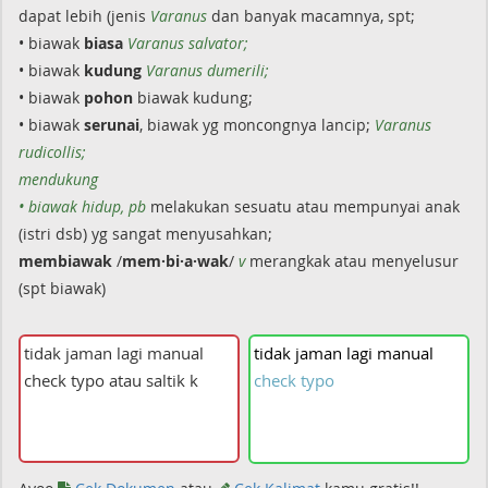
dapat lebih (jenis
Varanus
dan banyak macamnya, spt;
• biawak
biasa
Varanus salvator;
• biawak
kudung
Varanus dumerili;
• biawak
pohon
biawak kudung;
• biawak
serunai
, biawak yg moncongnya lancip;
Varanus
rudicollis;
mendukung
• biawak hidup, pb
melakukan sesuatu atau mempunyai anak
(istri dsb) yg sangat menyusahkan;
membiawak
/
mem·bi·a·wak
/
v
merangkak atau menyelusur
(spt biawak)
tidak
jaman
lagi
manual
check
typo