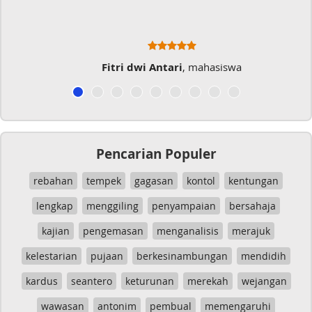
Fitri dwi Antari
, mahasiswa
Pencarian Populer
rebahan
tempek
gagasan
kontol
kentungan
lengkap
menggiling
penyampaian
bersahaja
kajian
pengemasan
menganalisis
merajuk
kelestarian
pujaan
berkesinambungan
mendidih
kardus
seantero
keturunan
merekah
wejangan
wawasan
antonim
pembual
memengaruhi