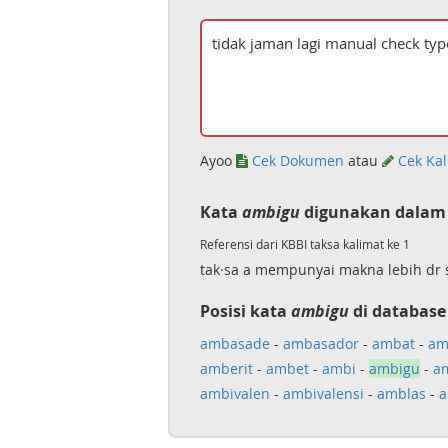
Ayoo
Cek Dokumen
atau
Cek Kal
Kata
ambigu
digunakan dalam 
Referensi dari KBBI taksa kalimat ke 1
tak·sa a mempunyai makna lebih dr 
Posisi kata
ambigu
di database
ambasade
-
ambasador
-
ambat
-
am
amberit
-
ambet
-
ambi
-
ambigu
-
am
ambivalen
-
ambivalensi
-
amblas
-
a