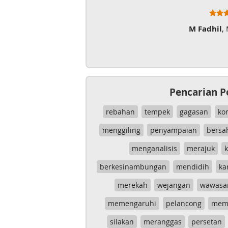
M Fadhil
,
Pencarian P
rebahan
tempek
gagasan
ko
menggiling
penyampaian
bersa
menganalisis
merajuk
k
berkesinambungan
mendidih
ka
merekah
wejangan
wawasa
memengaruhi
pelancong
mem
silakan
meranggas
persetan