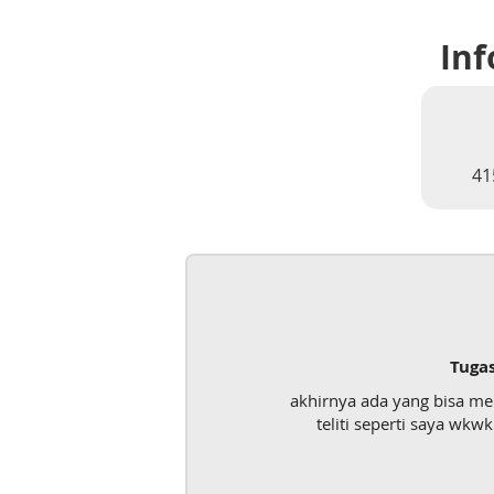
Inf
41
Tuga
akhirnya ada yang bisa m
teliti seperti saya wk