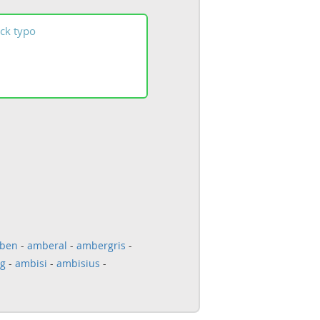
ck
typo
ben
-
amberal
-
ambergris
-
g
-
ambisi
-
ambisius
-