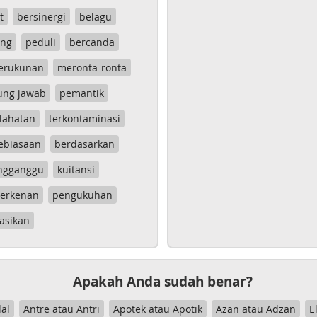
t
bersinergi
belagu
ang
peduli
bercanda
erukunan
meronta-ronta
ung jawab
pemantik
lahatan
terkontaminasi
ebiasaan
berdasarkan
ngganggu
kuitansi
erkenan
pengukuhan
asikan
Apakah Anda sudah benar?
al
Antre atau Antri
Apotek atau Apotik
Azan atau Adzan
E