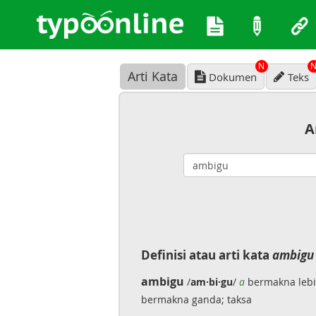
N
Arti Kata
Dokumen
Teks
A
Definisi atau arti kata
ambigu
ambigu
/
am·bi·gu
/
a
bermakna lebih
bermakna ganda; taksa