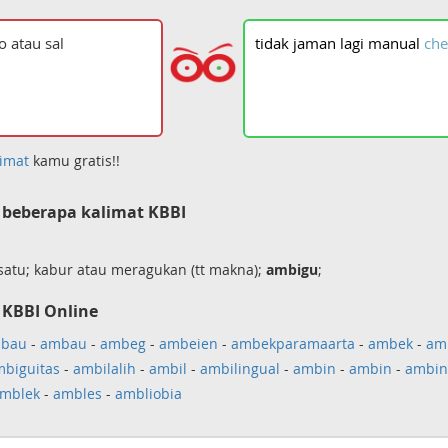
tidak
jaman
lagi
manual
che
imat
kamu gratis!!
beberapa kalimat KBBI
satu; kabur atau meragukan (tt makna);
ambigu
;
 KBBI Online
bau
-
ambau
-
ambeg
-
ambeien
-
ambekparamaarta
-
ambek
-
am
biguitas
-
ambilalih
-
ambil
-
ambilingual
-
ambin
-
ambin
-
ambin
mblek
-
ambles
-
ambliobia