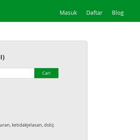
(current)
(current)
(curre
Masuk
Daftar
Blog
I)
Cari
an, ketidakjelasan, dsb);