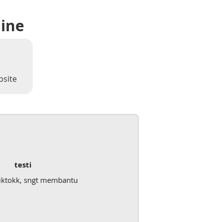
line
bsite
testi
iktokk, sngt membantu