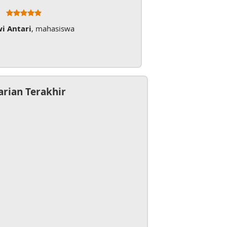
wi Antari
, mahasiswa
arian Terakhir