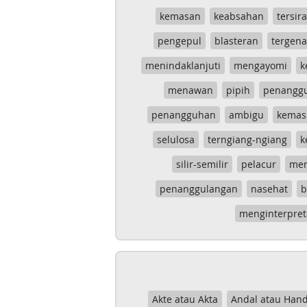
kemasan
keabsahan
tersira
pengepul
blasteran
tergen
menindaklanjuti
mengayomi
k
menawan
pipih
penangg
penangguhan
ambigu
kemas
selulosa
terngiang-ngiang
k
silir-semilir
pelacur
me
penanggulangan
nasehat
b
menginterpret
Akte atau Akta
Andal atau Hand