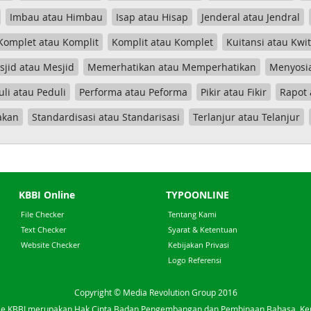
Imbau atau Himbau
Isap atau Hisap
Jenderal atau Jendral
Komplet atau Komplit
Komplit atau Komplet
Kuitansi atau Kwi
jid atau Mesjid
Memerhatikan atau Memperhatikan
Menyosia
uli atau Peduli
Performa atau Peforma
Pikir atau Fikir
Rapot 
akan
Standardisasi atau Standarisasi
Terlanjur atau Telanjur
KBBI Online
TYPOONLINE
File Checker
Tentang Kami
Text Checker
Syarat & Ketentuan
Website Checker
Kebijakan Privasi
Logo Referensi
Copyright © Media Revolution Group 2016
e KBBI merupakan Hak Cipta Badan Pengembangan dan Pembinaan Bahasa, K