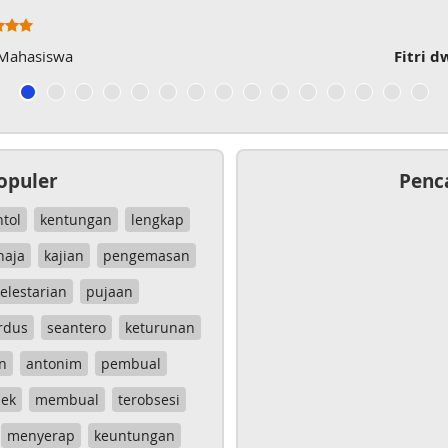
 Mahasiswa
Fitri d
opuler
Penc
ntol
kentungan
lengkap
haja
kajian
pengemasan
elestarian
pujaan
rdus
seantero
keturunan
n
antonim
pembual
ek
membual
terobsesi
menyerap
keuntungan