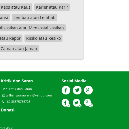
Kaos atau Kaus
Karier atau Karir
tansi
Lembap atau Lembab
lisasikan atau Mensosialisasikan
atau Rapor
Risiko atau Resiko
Zaman atau Jaman
Kritik dan Saran
Sosial Media
Beri Kritik dan Saran
williamgunawann@yahoo.com
+62 83875755726
Donasi
emdikbud