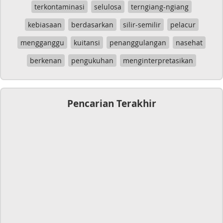
terkontaminasi
selulosa
terngiang-ngiang
kebiasaan
berdasarkan
silir-semilir
pelacur
mengganggu
kuitansi
penanggulangan
nasehat
berkenan
pengukuhan
menginterpretasikan
Pencarian Terakhir