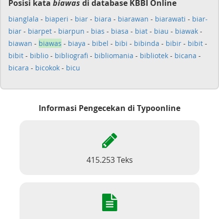
Posisi kata
biawas
di database KBBI Online
bianglala
-
biaperi
-
biar
-
biara
-
biarawan
-
biarawati
-
biar-
biar
-
biarpet
-
biarpun
-
bias
-
biasa
-
biat
-
biau
-
biawak
-
biawan
-
biawas
-
biaya
-
bibel
-
bibi
-
bibinda
-
bibir
-
bibit
-
bibit
-
biblio
-
bibliografi
-
bibliomania
-
bibliotek
-
bicana
-
bicara
-
bicokok
-
bicu
Informasi Pengecekan di Typoonline
415.253 Teks