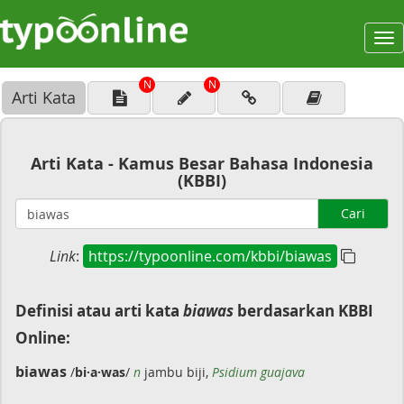
To
na
N
N
Arti Kata
Arti Kata - Kamus Besar Bahasa Indonesia
(KBBI)
Cari
Link
:
https://typoonline.com/kbbi/biawas
Definisi atau arti kata
biawas
berdasarkan KBBI
Online:
biawas
/
bi·a·was
/
n
jambu biji,
Psidium guajava