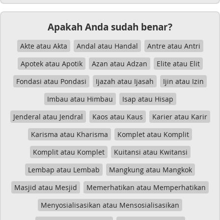
Apakah Anda sudah benar?
Akte atau Akta
Andal atau Handal
Antre atau Antri
Apotek atau Apotik
Azan atau Adzan
Elite atau Elit
Fondasi atau Pondasi
Ijazah atau Ijasah
Ijin atau Izin
Imbau atau Himbau
Isap atau Hisap
Jenderal atau Jendral
Kaos atau Kaus
Karier atau Karir
Karisma atau Kharisma
Komplet atau Komplit
Komplit atau Komplet
Kuitansi atau Kwitansi
Lembap atau Lembab
Mangkung atau Mangkok
Masjid atau Mesjid
Memerhatikan atau Memperhatikan
Menyosialisasikan atau Mensosialisasikan