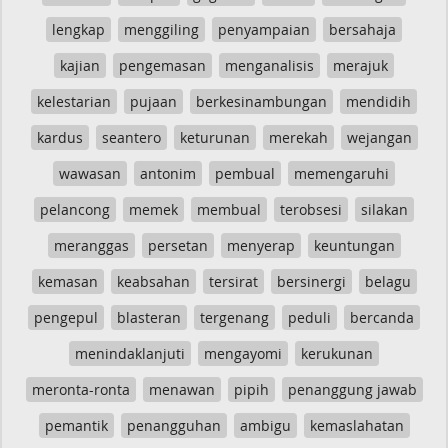
lengkap
menggiling
penyampaian
bersahaja
kajian
pengemasan
menganalisis
merajuk
kelestarian
pujaan
berkesinambungan
mendidih
kardus
seantero
keturunan
merekah
wejangan
wawasan
antonim
pembual
memengaruhi
pelancong
memek
membual
terobsesi
silakan
meranggas
persetan
menyerap
keuntungan
kemasan
keabsahan
tersirat
bersinergi
belagu
pengepul
blasteran
tergenang
peduli
bercanda
menindaklanjuti
mengayomi
kerukunan
meronta-ronta
menawan
pipih
penanggung jawab
pemantik
penangguhan
ambigu
kemaslahatan