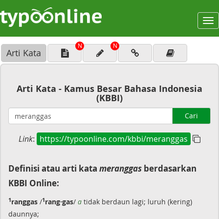
To
na
N
N
Arti Kata
Arti Kata - Kamus Besar Bahasa Indonesia
(KBBI)
Cari
Link
:
https://typoonline.com/kbbi/meranggas
Definisi atau arti kata
meranggas
berdasarkan
KBBI Online:
1
1
ranggas
/
rang·gas
/
a
tidak berdaun lagi; luruh (kering)
daunnya;