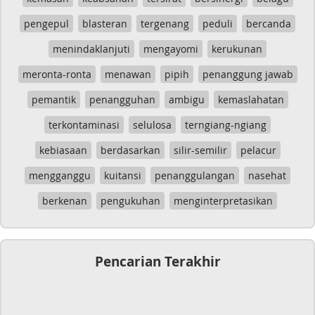
pengepul
blasteran
tergenang
peduli
bercanda
menindaklanjuti
mengayomi
kerukunan
meronta-ronta
menawan
pipih
penanggung jawab
pemantik
penangguhan
ambigu
kemaslahatan
terkontaminasi
selulosa
terngiang-ngiang
kebiasaan
berdasarkan
silir-semilir
pelacur
mengganggu
kuitansi
penanggulangan
nasehat
berkenan
pengukuhan
menginterpretasikan
Pencarian Terakhir