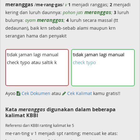
meranggas
/
me·rang·gas
/
v
1
menjadi ranggas;
2
menjadi
meranggas
kering dan luruh daunnya:
pohon jati
;
3
luruh
meranggas
bulunya:
ayam
;
4
luruh secara massal (tt
dedaunan), baik krn sebab-sebab alami maupun krn
serangan hama dan penyakit
tidak
jaman
lagi
manual
check
typo
Ayoo
Cek Dokumen
atau
Cek Kalimat
kamu gratis!!
Kata
meranggas
digunakan dalam beberapa
kalimat KBBI
Referensi dari KBBI ranting kalimat ke 5
me·ran·ting v 1 menjadi spt ranting; mencuat ke atas: