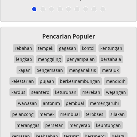
Pencarian Populer
rebahan
tempek
gagasan
kontol
kentungan
lengkap
menggiling
penyampaian
bersahaja
kajian
pengemasan
menganalisis
merajuk
kelestarian
pujaan
berkesinambungan
mendidih
kardus
seantero
keturunan
merekah
wejangan
wawasan
antonim
pembual
memengaruhi
pelancong
memek
membual
terobsesi
silakan
meranggas
persetan
menyerap
keuntungan
kemasan
keabsahan
tersirat
bersinergi
belagu