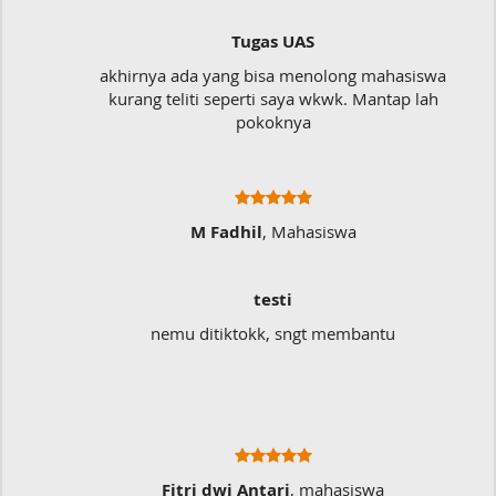
Tugas UAS
akhirnya ada yang bisa menolong mahasiswa
kurang teliti seperti saya wkwk. Mantap lah
pokoknya
M Fadhil
, Mahasiswa
testi
nemu ditiktokk, sngt membantu
S
Fitri dwi Antari
, mahasiswa