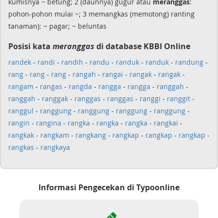
kumisnya ~ betung; 2 (daunnya) gugur atau
meranggas
:
pohon-pohon mulai ~; 3 memangkas (memotong) ranting
tanaman): ~ pagar; ~ beluntas
Posisi kata
meranggas
di database KBBI Online
randek
-
randi
-
randih
-
randu
-
randuk
-
randuk
-
randung
-
rang
-
rang
-
rang
-
rangah
-
rangai
-
rangak
-
rangak
-
rangam
-
rangas
-
rangda
-
rangga
-
rangga
-
ranggah
-
ranggah
-
ranggak
-
ranggas
-
ranggas
-
ranggi
-
ranggit
-
ranggul
-
ranggung
-
ranggung
-
ranggung
-
ranggung
-
rangin
-
rangina
-
rangka
-
rangka
-
rangka
-
rangkai
-
rangkak
-
rangkam
-
rangkang
-
rangkap
-
rangkap
-
rangkap
-
rangkas
-
rangkaya
Informasi Pengecekan di Typoonline