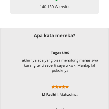
140.130 Website
Apa kata mereka?
Dokumen
olong mahasiswa
Mudah sekali, tinggal kirim dok
kwk. Mantap lah
langsung jadi
iswa
Ratna Fa