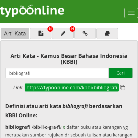
To
na
N
N
Arti Kata
Arti Kata - Kamus Besar Bahasa Indonesia
(KBBI)
Cari
Link
:
https://typoonline.com/kbbi/bibliografi
Definisi atau arti kata
bibliografi
berdasarkan
KBBI Online:
bibliografi
/
bib·li·o·gra·fi
/
n
daftar buku atau karangan yg
merupakan sumber rujukan dr sebuah tulisan atau karangan