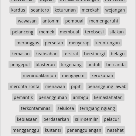
kardus
seantero
keturunan
merekah
wejangan
wawasan
antonim
pembual
memengaruhi
pelancong
memek
membual
terobsesi
silakan
meranggas
persetan
menyerap
keuntungan
kemasan
keabsahan
tersirat
bersinergi
belagu
pengepul
blasteran
tergenang
peduli
bercanda
menindaklanjuti
mengayomi
kerukunan
meronta-ronta
menawan
pipih
penanggung jawab
pemantik
penangguhan
ambigu
kemaslahatan
terkontaminasi
selulosa
terngiang-ngiang
kebiasaan
berdasarkan
silir-semilir
pelacur
mengganggu
kuitansi
penanggulangan
nasehat