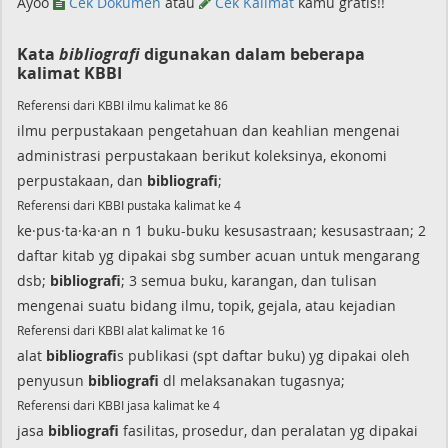
Ayoo
Cek Dokumen
atau
Cek Kalimat
kamu gratis!!
Kata
bibliografi
digunakan dalam beberapa
kalimat KBBI
Referensi dari KBBI ilmu kalimat ke 86
ilmu perpustakaan pengetahuan dan keahlian mengenai
administrasi perpustakaan berikut koleksinya, ekonomi
perpustakaan, dan
bibliografi
;
Referensi dari KBBI pustaka kalimat ke 4
ke·pus·ta·ka·an n 1 buku-buku kesusastraan; kesusastraan; 2
daftar kitab yg dipakai sbg sumber acuan untuk mengarang
dsb;
bibliografi
; 3 semua buku, karangan, dan tulisan
mengenai suatu bidang ilmu, topik, gejala, atau kejadian
Referensi dari KBBI alat kalimat ke 16
alat
bibliografi
s publikasi (spt daftar buku) yg dipakai oleh
penyusun
bibliografi
dl melaksanakan tugasnya;
Referensi dari KBBI jasa kalimat ke 4
jasa
bibliografi
fasilitas, prosedur, dan peralatan yg dipakai