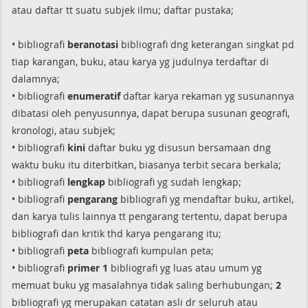
atau daftar tt suatu subjek ilmu; daftar pustaka;
• bibliografi
beranotasi
bibliografi dng keterangan singkat pd
tiap karangan, buku, atau karya yg judulnya terdaftar di
dalamnya;
• bibliografi
enumeratif
daftar karya rekaman yg susunannya
dibatasi oleh penyusunnya, dapat berupa susunan geografi,
kronologi, atau subjek;
• bibliografi
kini
daftar buku yg disusun bersamaan dng
waktu buku itu diterbitkan, biasanya terbit secara berkala;
• bibliografi
lengkap
bibliografi yg sudah lengkap;
• bibliografi
pengarang
bibliografi yg mendaftar buku, artikel,
dan karya tulis lainnya tt pengarang tertentu, dapat berupa
bibliografi dan kritik thd karya pengarang itu;
• bibliografi
peta
bibliografi kumpulan peta;
• bibliografi
primer 1
bibliografi yg luas atau umum yg
memuat buku yg masalahnya tidak saling berhubungan;
2
bibliografi yg merupakan catatan asli dr seluruh atau