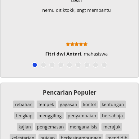
Sangat Memukai
 membantu
Sangat membantu buat type saya y
typo kalau menulis
hasiswa
Musicer Indo
Pencarian Populer
rebahan
tempek
gagasan
kontol
kentungan
lengkap
menggiling
penyampaian
bersahaja
kajian
pengemasan
menganalisis
merajuk
kelestarian
pujaan
berkesinambungan
mendidih