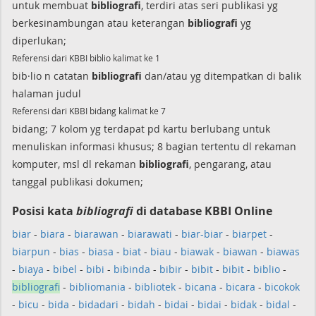
untuk membuat
bibliografi
, terdiri atas seri publikasi yg
berkesinambungan atau keterangan
bibliografi
yg
diperlukan;
Referensi dari KBBI biblio kalimat ke 1
bib·lio n catatan
bibliografi
dan/atau yg ditempatkan di balik
halaman judul
Referensi dari KBBI bidang kalimat ke 7
bidang; 7 kolom yg terdapat pd kartu berlubang untuk
menuliskan informasi khusus; 8 bagian tertentu dl rekaman
komputer, msl dl rekaman
bibliografi
, pengarang, atau
tanggal publikasi dokumen;
Posisi kata
bibliografi
di database KBBI Online
biar
-
biara
-
biarawan
-
biarawati
-
biar-biar
-
biarpet
-
biarpun
-
bias
-
biasa
-
biat
-
biau
-
biawak
-
biawan
-
biawas
-
biaya
-
bibel
-
bibi
-
bibinda
-
bibir
-
bibit
-
bibit
-
biblio
-
bibliografi
-
bibliomania
-
bibliotek
-
bicana
-
bicara
-
bicokok
-
bicu
-
bida
-
bidadari
-
bidah
-
bidai
-
bidai
-
bidak
-
bidal
-