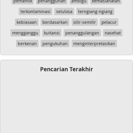
pemantik
penangguhan
ambigu
kemaslahatan
terkontaminasi
selulosa
terngiang-ngiang
kebiasaan
berdasarkan
silir-semilir
pelacur
mengganggu
kuitansi
penanggulangan
nasehat
berkenan
pengukuhan
menginterpretasikan
Pencarian Terakhir