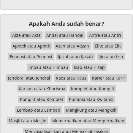
Apakah Anda sudah benar?
Akte atau Akta
Andal atau Handal
Antre atau Antri
Apotek atau Apotik
Azan atau Adzan
Elite atau Elit
Fondasi atau Pondasi
Ijazah atau Ijasah
Ijin atau Izin
Imbau atau Himbau
Isap atau Hisap
Jenderal atau Jendral
Kaos atau Kaus
Karier atau Karir
Karisma atau Kharisma
Komplet atau Komplit
Komplit atau Komplet
Kuitansi atau Kwitansi
Lembap atau Lembab
Mangkung atau Mangkok
Masjid atau Mesjid
Memerhatikan atau Memperhatikan
Menyosialisasikan atau Mensosialisasikan