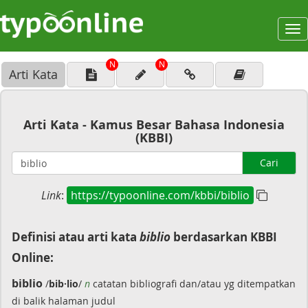
To
na
N
N
Arti Kata
Arti Kata - Kamus Besar Bahasa Indonesia
(KBBI)
Cari
Link
:
https://typoonline.com/kbbi/biblio
Definisi atau arti kata
biblio
berdasarkan KBBI
Online:
biblio
/
bib·lio
/
n
catatan bibliografi dan/atau yg ditempatkan
di balik halaman judul