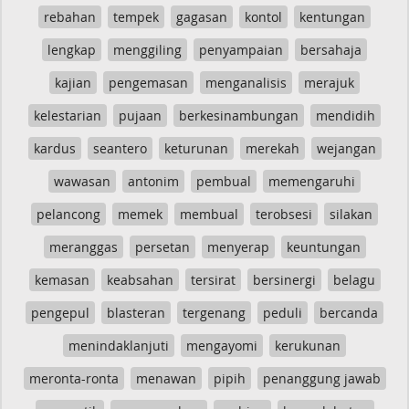
rebahan
tempek
gagasan
kontol
kentungan
lengkap
menggiling
penyampaian
bersahaja
kajian
pengemasan
menganalisis
merajuk
kelestarian
pujaan
berkesinambungan
mendidih
kardus
seantero
keturunan
merekah
wejangan
wawasan
antonim
pembual
memengaruhi
pelancong
memek
membual
terobsesi
silakan
meranggas
persetan
menyerap
keuntungan
kemasan
keabsahan
tersirat
bersinergi
belagu
pengepul
blasteran
tergenang
peduli
bercanda
menindaklanjuti
mengayomi
kerukunan
meronta-ronta
menawan
pipih
penanggung jawab