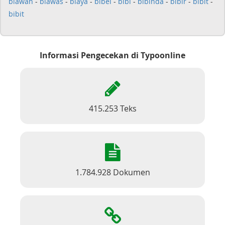
biawan
-
biawas
-
biaya
-
bibel
-
bibi
-
bibinda
-
bibir
-
bibit
-
bibit
Informasi Pengecekan di Typoonline
415.253 Teks
1.784.928 Dokumen