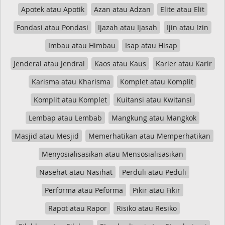
Apotek atau Apotik
Azan atau Adzan
Elite atau Elit
Fondasi atau Pondasi
Ijazah atau Ijasah
Ijin atau Izin
Imbau atau Himbau
Isap atau Hisap
Jenderal atau Jendral
Kaos atau Kaus
Karier atau Karir
Karisma atau Kharisma
Komplet atau Komplit
Komplit atau Komplet
Kuitansi atau Kwitansi
Lembap atau Lembab
Mangkung atau Mangkok
Masjid atau Mesjid
Memerhatikan atau Memperhatikan
Menyosialisasikan atau Mensosialisasikan
Nasehat atau Nasihat
Perduli atau Peduli
Performa atau Peforma
Pikir atau Fikir
Rapot atau Rapor
Risiko atau Resiko