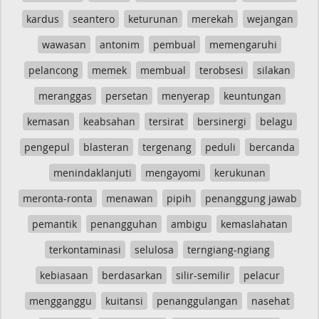
kardus
seantero
keturunan
merekah
wejangan
wawasan
antonim
pembual
memengaruhi
pelancong
memek
membual
terobsesi
silakan
meranggas
persetan
menyerap
keuntungan
kemasan
keabsahan
tersirat
bersinergi
belagu
pengepul
blasteran
tergenang
peduli
bercanda
menindaklanjuti
mengayomi
kerukunan
meronta-ronta
menawan
pipih
penanggung jawab
pemantik
penangguhan
ambigu
kemaslahatan
terkontaminasi
selulosa
terngiang-ngiang
kebiasaan
berdasarkan
silir-semilir
pelacur
mengganggu
kuitansi
penanggulangan
nasehat