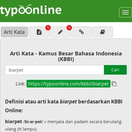
To
na
N
N
Arti Kata
Arti Kata - Kamus Besar Bahasa Indonesia
(KBBI)
Cari
Link
:
https://typoonline.com/kbbi/biarpet
Definisi atau arti kata
biarpet
berdasarkan KBBI
Online:
biarpet
/
bi·ar·pet
/
v
menyala dan padam secara berulang-
ulang (tt lampu)