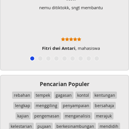
nemu ditiktokk, sngt membantu
Fitri dwi Antari
, mahasiswa
Pencarian Populer
rebahan
tempek
gagasan
kontol
kentungan
lengkap
menggiling
penyampaian
bersahaja
kajian
pengemasan
menganalisis
merajuk
kelestarian
pujaan
berkesinambungan
mendidih