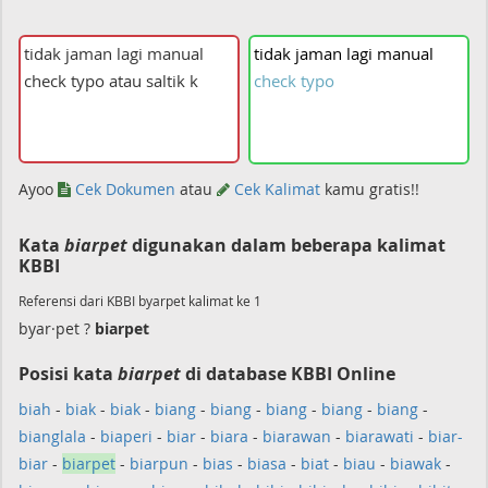
tidak
jaman
lagi
manual
check
typo
Ayoo
Cek Dokumen
atau
Cek Kalimat
kamu gratis!!
Kata
biarpet
digunakan dalam beberapa kalimat
KBBI
Referensi dari KBBI byarpet kalimat ke 1
byar·pet ?
biarpet
Posisi kata
biarpet
di database KBBI Online
biah
-
biak
-
biak
-
biang
-
biang
-
biang
-
biang
-
biang
-
bianglala
-
biaperi
-
biar
-
biara
-
biarawan
-
biarawati
-
biar-
biar
-
biarpet
-
biarpun
-
bias
-
biasa
-
biat
-
biau
-
biawak
-