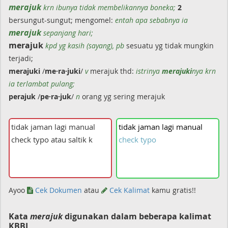
merajuk
krn ibunya tidak membelikannya boneka;
2
bersungut-sungut; mengomel:
entah apa sebabnya ia
merajuk
sepanjang hari;
merajuk
kpd yg kasih (sayang), pb
sesuatu yg tidak mungkin
terjadi;
merajuki
/
me·ra·juki
/
v
merajuk thd:
istrinya
merajuki
nya krn
ia terlambat pulang;
perajuk
/
pe·ra·juk
/
n
orang yg sering merajuk
tidak
jaman
lagi
manual
check
typo
Ayoo
Cek Dokumen
atau
Cek Kalimat
kamu gratis!!
Kata
merajuk
digunakan dalam beberapa kalimat
KBBI