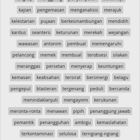
kajian
pengemasan
menganalisis
merajuk
kelestarian
pujaan
berkesinambungan
mendidih
kardus
seantero
keturunan
merekah
wejangan
wawasan
antonim
pembual
memengaruhi
pelancong
memek
membual
terobsesi
silakan
meranggas
persetan
menyerap
keuntungan
kemasan
keabsahan
tersirat
bersinergi
belagu
pengepul
blasteran
tergenang
peduli
bercanda
menindaklanjuti
mengayomi
kerukunan
meronta-ronta
menawan
pipih
penanggung jawab
pemantik
penangguhan
ambigu
kemaslahatan
terkontaminasi
selulosa
terngiang-ngiang