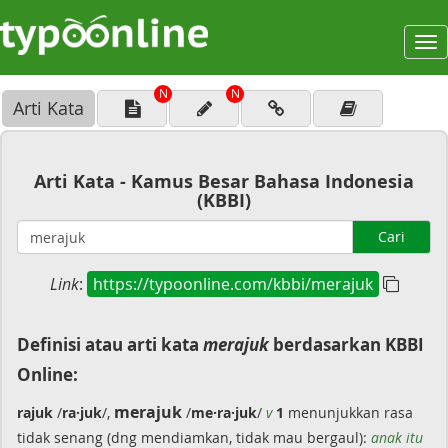
To
na
N
N
Arti Kata
Arti Kata - Kamus Besar Bahasa Indonesia
(KBBI)
Cari
Link
:
https://typoonline.com/kbbi/merajuk
Definisi atau arti kata
merajuk
berdasarkan KBBI
Online:
merajuk
rajuk
/
ra·juk
/,
/
me·ra·juk
/
v
1
menunjukkan rasa
tidak senang (dng mendiamkan, tidak mau bergaul):
anak itu