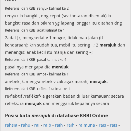
Referensi dari KBBI renyuk kalimat ke 2
renyuk ia bangkit, dng cepat (seakan-akan disentak) ia
bangkit; rasa dan pikiran yg lapang longgar itu ditahan dng
Referensi dari KBBI adat kalimat ke 1
2adat Jk, meng·a·dat v 1 mogok, tidak mau jalan (tt
kendaraan): krn sudah tua, mobil itu sering ~; 2
merajuk
dan
menangis: anak kecil itu manja dan sering ~;
Referensi dari KBBI pasal kalimat ke 4
pasal nya mengapa dia
merajuk
Referensi dari KBBI ambek kalimat ke 1
am·bek Jk, meng·am·bek v cak agak marah;
merajuk
;
Referensi dari KBBI reflektif kalimat ke 1
re·flek·tif /réfléktif/ a gerakan badan di luar kemauan; secara
refleks: ia
merajuk
dan menggaruk kepalanya secara
Posisi kata
merajuk
di database KBBI Online
rahsia
-
rahu
-
rai
-
raib
-
raih
-
raih
-
raimuna
-
rais
-
rais
-