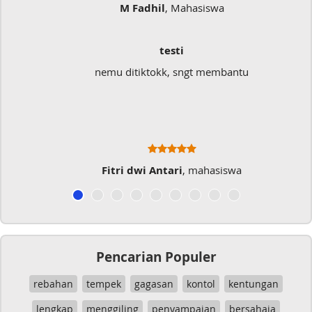
M Fadhil
, Mahasiswa
testi
nemu ditiktokk, sngt membantu
Fitri dwi Antari
, mahasiswa
Pencarian Populer
rebahan
tempek
gagasan
kontol
kentungan
lengkap
menggiling
penyampaian
bersahaja