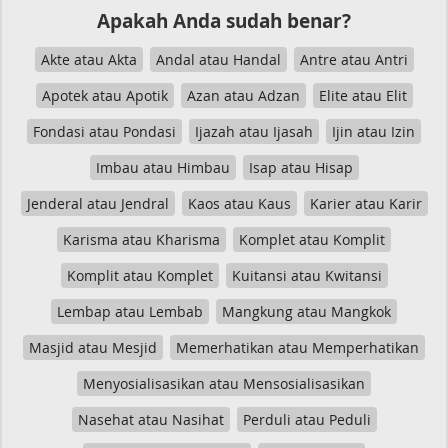
Apakah Anda sudah benar?
Akte atau Akta
Andal atau Handal
Antre atau Antri
Apotek atau Apotik
Azan atau Adzan
Elite atau Elit
Fondasi atau Pondasi
Ijazah atau Ijasah
Ijin atau Izin
Imbau atau Himbau
Isap atau Hisap
Jenderal atau Jendral
Kaos atau Kaus
Karier atau Karir
Karisma atau Kharisma
Komplet atau Komplit
Komplit atau Komplet
Kuitansi atau Kwitansi
Lembap atau Lembab
Mangkung atau Mangkok
Masjid atau Mesjid
Memerhatikan atau Memperhatikan
Menyosialisasikan atau Mensosialisasikan
Nasehat atau Nasihat
Perduli atau Peduli