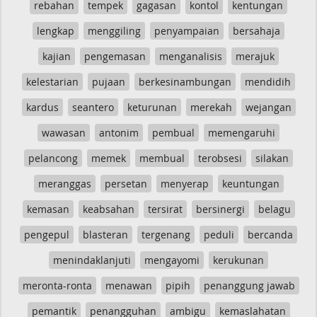
rebahan
tempek
gagasan
kontol
kentungan
lengkap
menggiling
penyampaian
bersahaja
kajian
pengemasan
menganalisis
merajuk
kelestarian
pujaan
berkesinambungan
mendidih
kardus
seantero
keturunan
merekah
wejangan
wawasan
antonim
pembual
memengaruhi
pelancong
memek
membual
terobsesi
silakan
meranggas
persetan
menyerap
keuntungan
kemasan
keabsahan
tersirat
bersinergi
belagu
pengepul
blasteran
tergenang
peduli
bercanda
menindaklanjuti
mengayomi
kerukunan
meronta-ronta
menawan
pipih
penanggung jawab
pemantik
penangguhan
ambigu
kemaslahatan