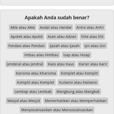
Apakah Anda sudah benar?
Akte atau Akta
Andal atau Handal
Antre atau Antri
Apotek atau Apotik
Azan atau Adzan
Elite atau Elit
Fondasi atau Pondasi
Ijazah atau Ijasah
Ijin atau Izin
Imbau atau Himbau
Isap atau Hisap
Jenderal atau Jendral
Kaos atau Kaus
Karier atau Karir
Karisma atau Kharisma
Komplet atau Komplit
Komplit atau Komplet
Kuitansi atau Kwitansi
Lembap atau Lembab
Mangkung atau Mangkok
Masjid atau Mesjid
Memerhatikan atau Memperhatikan
Menyosialisasikan atau Mensosialisasikan