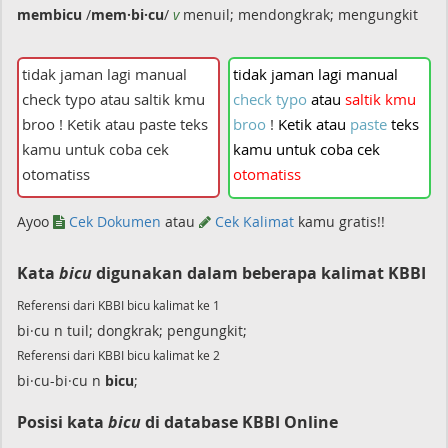
membicu
/
mem·bi·cu
/
v
menuil; mendongkrak; mengungkit
tidak
jaman
lagi
manual
check
typo
atau
saltik
kmu
broo
!
Ketik
atau
paste
teks
kamu
untuk
coba
cek
otomatiss
Ayoo
Cek Dokumen
atau
Cek Kalimat
kamu gratis!!
Kata
bicu
digunakan dalam beberapa kalimat KBBI
Referensi dari KBBI bicu kalimat ke 1
bi·cu n tuil; dongkrak; pengungkit;
Referensi dari KBBI bicu kalimat ke 2
bi·cu-bi·cu n
bicu
;
Posisi kata
bicu
di database KBBI Online