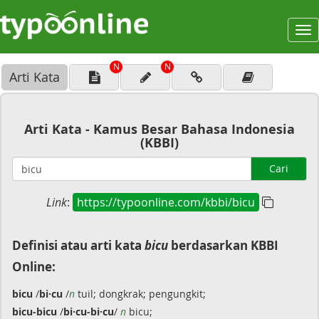
To
na
N
N
Arti Kata
Arti Kata - Kamus Besar Bahasa Indonesia
(KBBI)
Cari
Link
:
https://typoonline.com/kbbi/bicu
Definisi atau arti kata
bicu
berdasarkan KBBI
Online:
bicu
/
bi·cu
/
n
tuil; dongkrak; pengungkit;
bicu-bicu
/
bi·cu-bi·cu
/
n
bicu;