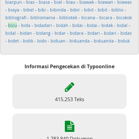
biarpun
-
bias
-
biasa
-
biat
-
biau
-
biawak
-
biawan
-
biawas
-
biaya
-
bibel
-
bibi
-
bibinda
-
bibir
-
bibit
-
bibit
-
biblio
-
bibliografi
-
bibliomania
-
bibliotek
-
bicana
-
bicara
-
bicokok
-
bicu
-
bida
-
bidadari
-
bidah
-
bidai
-
bidai
-
bidak
-
bidal
-
bidal
-
bidan
-
bidang
-
bidar
-
bidara
-
bidari
-
bidari
-
bidas
-
bidet
-
bidik
-
bido
-
biduan
-
biduanda
-
biduanita
-
biduk
Informasi Pengecekan di Typoonline
415.253 Teks
1.783.840 Dokumen