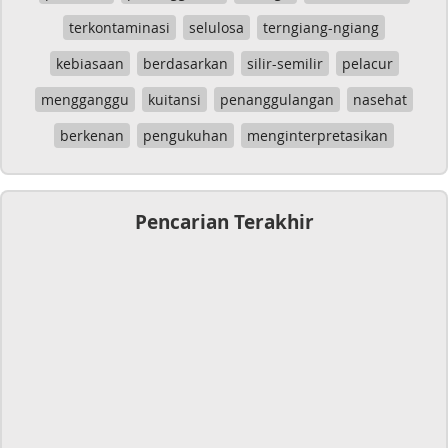
terkontaminasi
selulosa
terngiang-ngiang
kebiasaan
berdasarkan
silir-semilir
pelacur
mengganggu
kuitansi
penanggulangan
nasehat
berkenan
pengukuhan
menginterpretasikan
Pencarian Terakhir