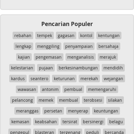
Pencarian Populer
rebahan
tempek
gagasan
kontol
kentungan
lengkap
menggiling
penyampaian
bersahaja
kajian
pengemasan
menganalisis
merajuk
kelestarian
pujaan
berkesinambungan
mendidih
kardus
seantero
keturunan
merekah
wejangan
wawasan
antonim
pembual
memengaruhi
pelancong
memek
membual
terobsesi
silakan
meranggas
persetan
menyerap
keuntungan
kemasan
keabsahan
tersirat
bersinergi
belagu
pengepul
blasteran
tergenang
peduli
bercanda