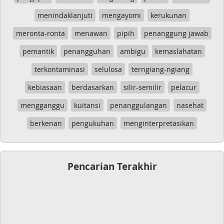
menindaklanjuti
mengayomi
kerukunan
meronta-ronta
menawan
pipih
penanggung jawab
pemantik
penangguhan
ambigu
kemaslahatan
terkontaminasi
selulosa
terngiang-ngiang
kebiasaan
berdasarkan
silir-semilir
pelacur
mengganggu
kuitansi
penanggulangan
nasehat
berkenan
pengukuhan
menginterpretasikan
Pencarian Terakhir