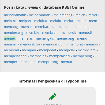
Posisi kata
memek
di database KBBI Online
melodramatik
-
melodramatis
-
melompong
-
melon
-
melor
-
melotot
-
melpari
-
melukut
-
melulu
-
melur
-
melur
-
mem
-
memang
-
memar
-
membacang
-
membal
-
membang
-
memberang
-
memble
-
membran
-
membruk
-
memedi
-
memek
-
memelas
-
memengkis
-
memerang
-
memo
-
memoar
-
memorabilia
-
memorandum
-
memorat
-
memori
-
memorial
-
mempan
-
mempedal
-
mempelai
-
mempelam
-
mempelashari
-
mempelas
-
mempelasari
-
mempening
-
memper
-
mempitis
-
mempurung
-
memur
Informasi Pengecekan di Typoonline