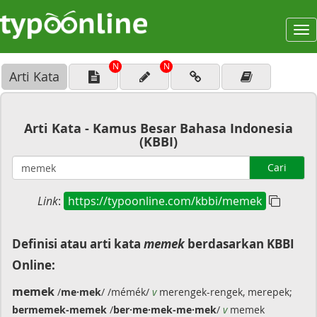
To
na
N
N
Arti Kata
Arti Kata - Kamus Besar Bahasa Indonesia
(KBBI)
Cari
Link
:
https://typoonline.com/kbbi/memek
Definisi atau arti kata
memek
berdasarkan KBBI
Online:
memek
/
me·mek
/ /mémék/
v
merengek-rengek, merepek;
bermemek-memek
/
ber·me·mek-me·mek
/
v
memek