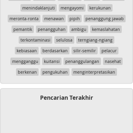
menindaklanjuti
mengayomi
kerukunan
meronta-ronta
menawan
pipih
penanggung jawab
pemantik
penangguhan
ambigu
kemaslahatan
terkontaminasi
selulosa
terngiang-ngiang
kebiasaan
berdasarkan
silir-semilir
pelacur
mengganggu
kuitansi
penanggulangan
nasehat
berkenan
pengukuhan
menginterpretasikan
Pencarian Terakhir