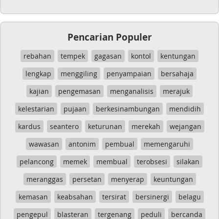
Pencarian Populer
rebahan
tempek
gagasan
kontol
kentungan
lengkap
menggiling
penyampaian
bersahaja
kajian
pengemasan
menganalisis
merajuk
kelestarian
pujaan
berkesinambungan
mendidih
kardus
seantero
keturunan
merekah
wejangan
wawasan
antonim
pembual
memengaruhi
pelancong
memek
membual
terobsesi
silakan
meranggas
persetan
menyerap
keuntungan
kemasan
keabsahan
tersirat
bersinergi
belagu
pengepul
blasteran
tergenang
peduli
bercanda