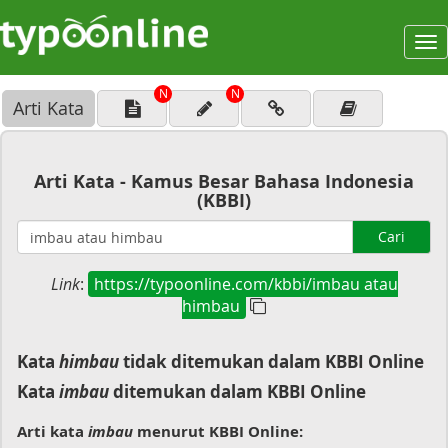
To
na
N
N
Arti Kata
Arti Kata - Kamus Besar Bahasa Indonesia
(KBBI)
Cari
Link
:
https://typoonline.com/kbbi/imbau atau
himbau
Kata
himbau
tidak ditemukan dalam KBBI Online
Kata
imbau
ditemukan dalam KBBI Online
Arti kata
imbau
menurut KBBI Online: