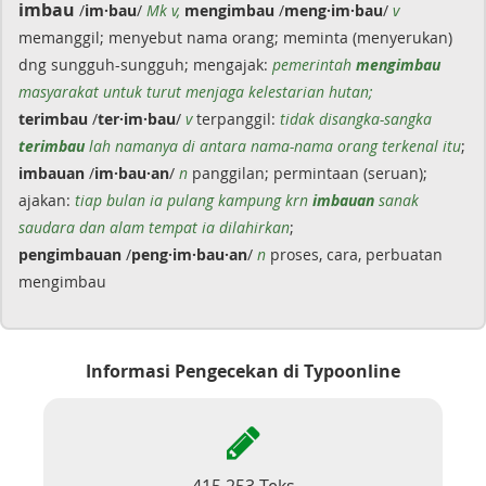
imbau
/
im·bau
/
Mk v,
mengimbau
/
meng·im·bau
/
v
memanggil; menyebut nama orang; meminta (menyerukan)
dng sungguh-sungguh; mengajak:
pemerintah
mengimbau
masyarakat untuk turut menjaga kelestarian hutan;
terimbau
/
ter·im·bau
/
v
terpanggil:
tidak disangka-sangka
terimbau
lah namanya di antara nama-nama orang terkenal itu
;
imbauan
/
im·bau·an
/
n
panggilan; permintaan (seruan);
ajakan:
tiap bulan ia pulang kampung krn
imbauan
sanak
saudara dan alam tempat ia dilahirkan
;
pengimbauan
/
peng·im·bau·an
/
n
proses, cara, perbuatan
mengimbau
Informasi Pengecekan di Typoonline