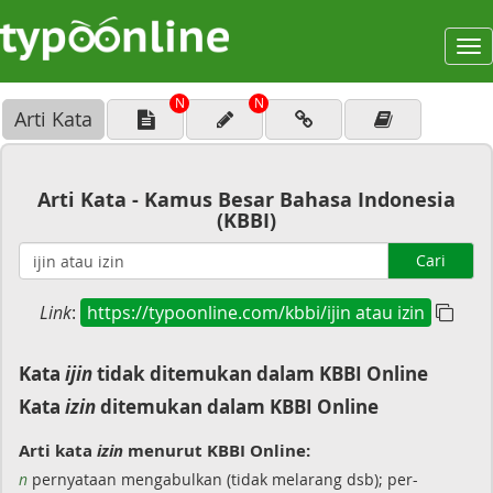
To
na
N
N
Arti Kata
Arti Kata - Kamus Besar Bahasa Indonesia
(KBBI)
Cari
Link
:
https://typoonline.com/kbbi/ijin atau izin
Kata
ijin
tidak ditemukan dalam KBBI Online
Kata
izin
ditemukan dalam KBBI Online
Arti kata
izin
menurut KBBI Online:
n
pernyataan mengabulkan (tidak melarang dsb); per-