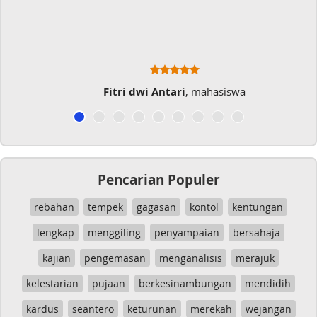
Fitri dwi Antari
, mahasiswa
Pencarian Populer
rebahan
tempek
gagasan
kontol
kentungan
lengkap
menggiling
penyampaian
bersahaja
kajian
pengemasan
menganalisis
merajuk
kelestarian
pujaan
berkesinambungan
mendidih
kardus
seantero
keturunan
merekah
wejangan