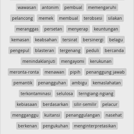
wawasan
antonim
pembual
memengaruhi
pelancong
memek
membual
terobsesi
silakan
meranggas
persetan
menyerap
keuntungan
kemasan
keabsahan
tersirat
bersinergi
belagu
pengepul
blasteran
tergenang
peduli
bercanda
menindaklanjuti
mengayomi
kerukunan
meronta-ronta
menawan
pipih
penanggung jawab
pemantik
penangguhan
ambigu
kemaslahatan
terkontaminasi
selulosa
terngiang-ngiang
kebiasaan
berdasarkan
silir-semilir
pelacur
mengganggu
kuitansi
penanggulangan
nasehat
berkenan
pengukuhan
menginterpretasikan