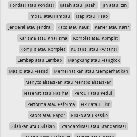
Fondasi atau Pondasi
Ijazah atau Ijasah
Ijin atau Izin
Imbau atau Himbau
Isap atau Hisap
Jenderal atau Jendral
Kaos atau Kaus
Karier atau Karir
Karisma atau Kharisma
Komplet atau Komplit
Komplit atau Komplet
Kuitansi atau Kwitansi
Lembap atau Lembab
Mangkung atau Mangkok
Masjid atau Mesjid
Memerhatikan atau Memperhatikan
Menyosialisasikan atau Mensosialisasikan
Nasehat atau Nasihat
Perduli atau Peduli
Performa atau Peforma
Pikir atau Fikir
Rapot atau Rapor
Risiko atau Resiko
Silahkan atau Silakan
Standardisasi atau Standarisasi