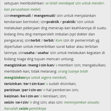
setujuan membolehkan:
ia telah mendapat izin untuk mendiri-
kan perusahaan mebel
;
izin
mengemudi
/
mengemudi
/ izin untuk menjalankan
kendaraan bermotor; izin
praktik
/
praktik
/ izin untuk
melakukan pekerjaan dng menerap-kan keahliannya dl suatu
bidang ilmu dng memperoleh imbalan (spt dokter dan
pengacara); izin
terbit
/
terbit
/
Kom
izin dr pemerintah yg
diperlukan untuk menerbitkan surat kabar atau terbitan
lainnya; izin
usaha
/
usaha
/ izin untuk melakukan kegiatan di
bidang niaga dng tujuan mencari untung;
mengizinkan
/
meng·i·zin·kan
/
v
memberi izin; mengabulkan;
memboleh-kan; tidak melarang:
orang tuanya telah
mengizinkan
nya untuk segera menikah
;
terizinkan
/
ter·i·zin·kan
/
v
sudah diizinkan;
perizinan
/
per·i·zin·an
/
n
hal pemberian izin;
keizinan
/
ke·i·zin·an
/
n
kerelaan; izin;
seizin
/
se·i·zin
/
n
dng izin; atas izin:
meminjamkan sesuatu
haruslah
seizin
pemiliknya