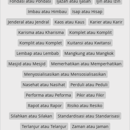
Fondasi atau Pondasi
Ijazah atau Ijasah
Ijin atau Izin
Imbau atau Himbau
Isap atau Hisap
Jenderal atau Jendral
Kaos atau Kaus
Karier atau Karir
Karisma atau Kharisma
Komplet atau Komplit
Komplit atau Komplet
Kuitansi atau Kwitansi
Lembap atau Lembab
Mangkung atau Mangkok
Masjid atau Mesjid
Memerhatikan atau Memperhatikan
Menyosialisasikan atau Mensosialisasikan
Nasehat atau Nasihat
Perduli atau Peduli
Performa atau Peforma
Pikir atau Fikir
Rapot atau Rapor
Risiko atau Resiko
Silahkan atau Silakan
Standardisasi atau Standarisasi
Terlanjur atau Telanjur
Zaman atau Jaman