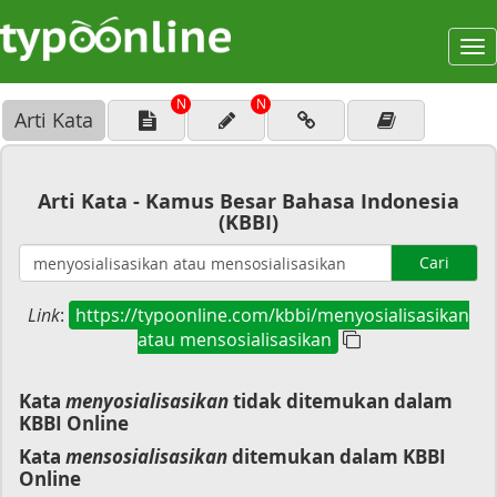
To
na
N
N
Arti Kata
Arti Kata - Kamus Besar Bahasa Indonesia
(KBBI)
Cari
Link
:
https://typoonline.com/kbbi/menyosialisasikan
atau mensosialisasikan
Kata
menyosialisasikan
tidak ditemukan dalam
KBBI Online
Kata
mensosialisasikan
ditemukan dalam KBBI
Online