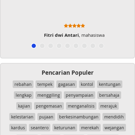
Fitri dwi Antari
, mahasiswa
Pencarian Populer
rebahan
tempek
gagasan
kontol
kentungan
lengkap
menggiling
penyampaian
bersahaja
kajian
pengemasan
menganalisis
merajuk
kelestarian
pujaan
berkesinambungan
mendidih
kardus
seantero
keturunan
merekah
wejangan