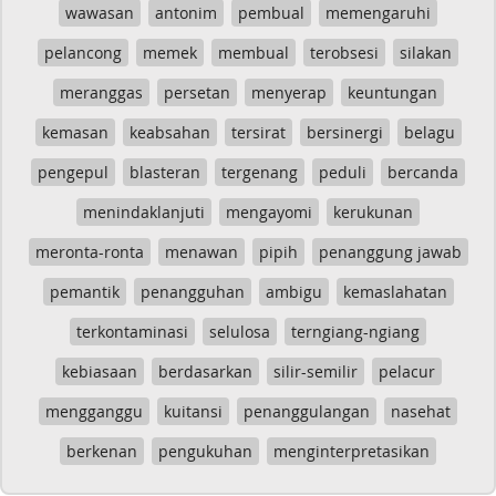
wawasan
antonim
pembual
memengaruhi
pelancong
memek
membual
terobsesi
silakan
meranggas
persetan
menyerap
keuntungan
kemasan
keabsahan
tersirat
bersinergi
belagu
pengepul
blasteran
tergenang
peduli
bercanda
menindaklanjuti
mengayomi
kerukunan
meronta-ronta
menawan
pipih
penanggung jawab
pemantik
penangguhan
ambigu
kemaslahatan
terkontaminasi
selulosa
terngiang-ngiang
kebiasaan
berdasarkan
silir-semilir
pelacur
mengganggu
kuitansi
penanggulangan
nasehat
berkenan
pengukuhan
menginterpretasikan