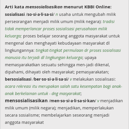
Arti kata
mensosialisasikan
menurut KBBI Online:
sosialisasi
/
so·si·a·li·sa·si
/
n
usaha untuk mengubah milik
perseorangan menjadi milik umum (milik negara):
tradisi
tidak memperlancar proses sosialisasi perusahaan milik
keluarga;
proses belajar seorang anggota masyarakat untuk
mengenal dan menghayati kebudayaan masyarakat dl
lingkungannya:
tingkat-tingkat permulaan dr proses sosialisasi
manusia itu terjadi dl lingkungan keluarga
; upaya
memasyarakatkan sesuatu sehingga men-jadi dikenal,
dipahami, dihayati oleh masyarakat; pemasyarakatan;
bersosialisasi
/
ber·so·si·a·li·sa·si
/
v
melakukan sosialisasi:
acara rekreasi itu merupakan salah satu kesempatan bagi anak-
anak berkelainan untuk - dng masyarakat
;
mensosialisasikan
/
men·so·si·a·li·sa·si·kan
/
v
menjadikan
milik umum (milik negara); menjadikan, memperlakukan
secara sosialisme; membelajarkan seseorang menjadi
anggota masyarakat