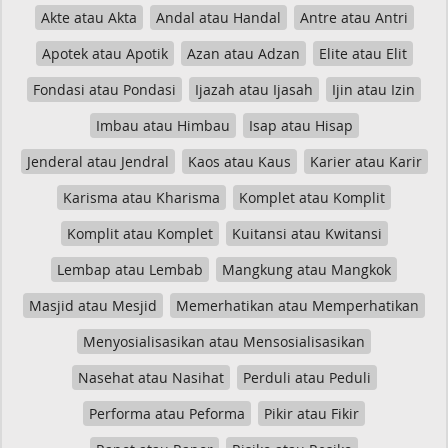
Akte atau Akta
Andal atau Handal
Antre atau Antri
Apotek atau Apotik
Azan atau Adzan
Elite atau Elit
Fondasi atau Pondasi
Ijazah atau Ijasah
Ijin atau Izin
Imbau atau Himbau
Isap atau Hisap
Jenderal atau Jendral
Kaos atau Kaus
Karier atau Karir
Karisma atau Kharisma
Komplet atau Komplit
Komplit atau Komplet
Kuitansi atau Kwitansi
Lembap atau Lembab
Mangkung atau Mangkok
Masjid atau Mesjid
Memerhatikan atau Memperhatikan
Menyosialisasikan atau Mensosialisasikan
Nasehat atau Nasihat
Perduli atau Peduli
Performa atau Peforma
Pikir atau Fikir