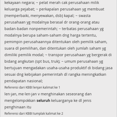
kekayaan negara; ~ pelat merah cak perusahaan milik
keluarga pejabat; ~ perkapalan perusahaan yg membuat
(memperbaiki, menyewakan, dsb) kapal; ~ swasta
perusahaan yg modalnya berasal dr orang-orang atau
badan-badan nonpemerintah; ~ terbatas perusahaan yg
modalnya berupa saham-saham dng harga tertentu,
pemimpin perusahaannya ditentukan oleh pemilik saham,
suara dl pemilihan, dan ditentukan oleh jumlah saham yg
dimiliki pemilik modal; ~ transpor perusahaan yg bergerak di
bidang angkutan (spt bus, truk); ~ umum perusahaan yg
bertujuan mengadakan usaha-usaha produktif di bidang jasa
sesuai dng kebijakan pemerintah dl rangka meningkatkan
pendapatan nasional;
Referensi dari KBBI lenjan kalimat ke 1
len·jan, me·len·jan v menghinakan seseorang dan
mengelompokkan
seluruh
keluarganya ke dl jenis
penghinaan itu
Referensi dari KBBI tumplak kalimat ke 2