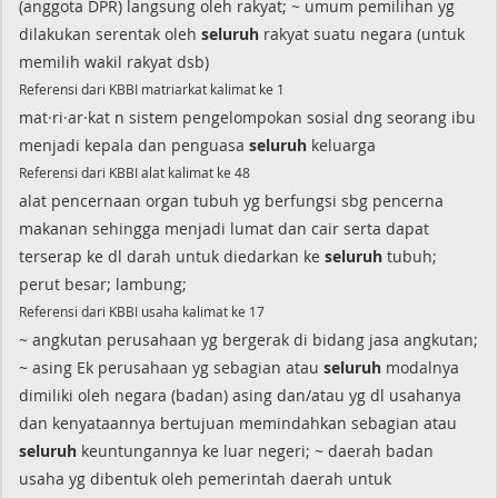
(anggota DPR) langsung oleh rakyat; ~ umum pemilihan yg
dilakukan serentak oleh
seluruh
rakyat suatu negara (untuk
memilih wakil rakyat dsb)
Referensi dari KBBI matriarkat kalimat ke 1
mat·ri·ar·kat n sistem pengelompokan sosial dng seorang ibu
menjadi kepala dan penguasa
seluruh
keluarga
Referensi dari KBBI alat kalimat ke 48
alat pencernaan organ tubuh yg berfungsi sbg pencerna
makanan sehingga menjadi lumat dan cair serta dapat
terserap ke dl darah untuk diedarkan ke
seluruh
tubuh;
perut besar; lambung;
Referensi dari KBBI usaha kalimat ke 17
~ angkutan perusahaan yg bergerak di bidang jasa angkutan;
~ asing Ek perusahaan yg sebagian atau
seluruh
modalnya
dimiliki oleh negara (badan) asing dan/atau yg dl usahanya
dan kenyataannya bertujuan memindahkan sebagian atau
seluruh
keuntungannya ke luar negeri; ~ daerah badan
usaha yg dibentuk oleh pemerintah daerah untuk