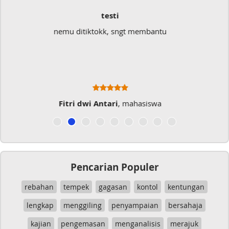
Sangat Memukai
Sangat membantu buat type saya yang banyak
typo kalau menulis
Musicer Indo
Pencarian Populer
rebahan
tempek
gagasan
kontol
kentungan
lengkap
menggiling
penyampaian
bersahaja
kajian
pengemasan
menganalisis
merajuk