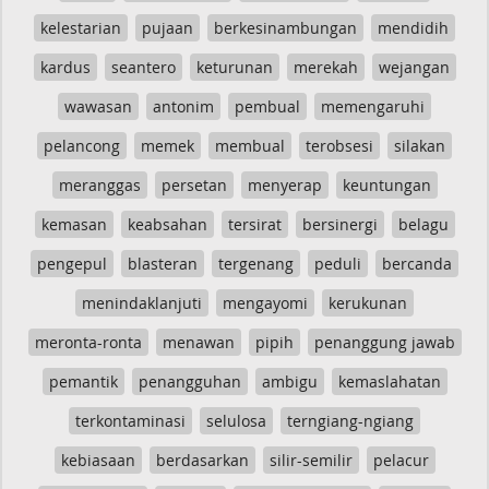
kelestarian
pujaan
berkesinambungan
mendidih
kardus
seantero
keturunan
merekah
wejangan
wawasan
antonim
pembual
memengaruhi
pelancong
memek
membual
terobsesi
silakan
meranggas
persetan
menyerap
keuntungan
kemasan
keabsahan
tersirat
bersinergi
belagu
pengepul
blasteran
tergenang
peduli
bercanda
menindaklanjuti
mengayomi
kerukunan
meronta-ronta
menawan
pipih
penanggung jawab
pemantik
penangguhan
ambigu
kemaslahatan
terkontaminasi
selulosa
terngiang-ngiang
kebiasaan
berdasarkan
silir-semilir
pelacur