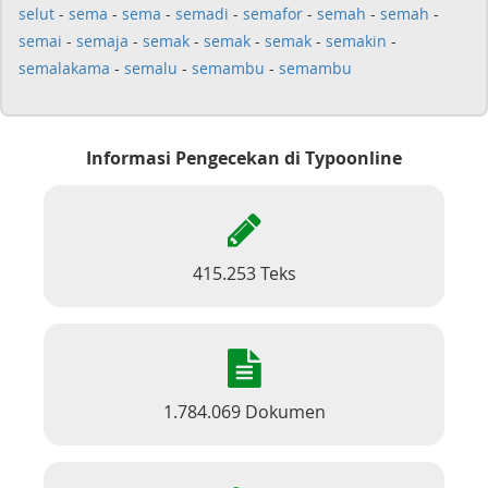
selut
-
sema
-
sema
-
semadi
-
semafor
-
semah
-
semah
-
semai
-
semaja
-
semak
-
semak
-
semak
-
semakin
-
semalakama
-
semalu
-
semambu
-
semambu
Informasi Pengecekan di Typoonline
415.253 Teks
1.784.069 Dokumen