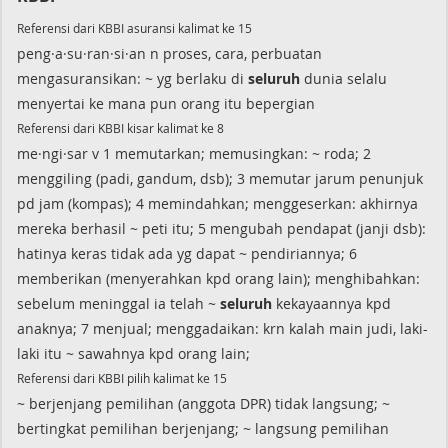
Referensi dari KBBI asuransi kalimat ke 15
peng·a·su·ran·si·an n proses, cara, perbuatan
mengasuransikan: ~ yg berlaku di
seluruh
dunia selalu
menyertai ke mana pun orang itu bepergian
Referensi dari KBBI kisar kalimat ke 8
me·ngi·sar v 1 memutarkan; memusingkan: ~ roda; 2
menggiling (padi, gandum, dsb); 3 memutar jarum penunjuk
pd jam (kompas); 4 memindahkan; menggeserkan: akhirnya
mereka berhasil ~ peti itu; 5 mengubah pendapat (janji dsb):
hatinya keras tidak ada yg dapat ~ pendiriannya; 6
memberikan (menyerahkan kpd orang lain); menghibahkan:
sebelum meninggal ia telah ~
seluruh
kekayaannya kpd
anaknya; 7 menjual; menggadaikan: krn kalah main judi, laki-
laki itu ~ sawahnya kpd orang lain;
Referensi dari KBBI pilih kalimat ke 15
~ berjenjang pemilihan (anggota DPR) tidak langsung; ~
bertingkat pemilihan berjenjang; ~ langsung pemilihan