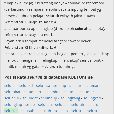
tumplak di meja; 2 ki datang banyak-banyak; bergerombol
(berkerumun) sampai melebihi daya tampung tempat yg
tersedia: ribuan pelajar
seluruh
wilayah Jakarta Raya
Referensi dari KBBI apel kalimat ke 4
apel paripurna apel lengkap (diikuti oleh
seluruh
anggota);
Referensi dari KBBI ayan kalimat ke 1
3ayan ark n tempat mencuci tangan; cawan; bokor
Referensi dari KBBI rata kalimat ke 6
me·ra·tai v merata ke segenap bagian (penjuru, lapisan, dsb);
meliputi (mengenai, melingkupi, mencakup) semua: bintik-
bintik merah yg gatal ~
seluruh
tubuhnya;
Posisi kata
seluruh
di database KBBI Online
seluler
-
seluloid
-
selulosa
-
selulup
-
selulur
-
selumar
-
selumbar
-
selumbari
-
selumbat
-
selumu
-
selumur
-
seluncur
-
selundat
-
selundup
-
selungkang
-
selungkap
-
selungkup
-
selup
-
selupan
-
selupat
-
selurah
-
seluru
-
seluruh
-
selusuh
-
selusuh
-
selusup
-
selusur
-
selusur
-