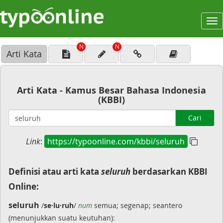
To
na
N
N
Arti Kata
Arti Kata - Kamus Besar Bahasa Indonesia
(KBBI)
Cari
Link
:
https://typoonline.com/kbbi/seluruh
Definisi atau arti kata
seluruh
berdasarkan KBBI
Online:
seluruh
/
se·lu·ruh
/
num
semua; segenap; seantero
(menunjukkan suatu keutuhan):