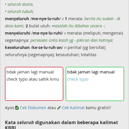
• seluruh dunia,
• seluruh tubuh;
menyeluruh
/
me·nye·lu·ruh
/
v
1
merata:
berita itu sudah - di
desa kami;
2
bulat utuh:
masalah itu dibahas secara -;
menyeluruhi
/
me·nye·lu·ruhi
/
v
meratai (meliputi, mengenai)
segenapnya:
perasaan cinta kasih yg - pikiran dan hatinya;
keseluruhan
/
ke·se·lu·ruh·an
/
n
perihal (yg bersifat)
seluruhnya (segenapnya); keseutuhan; totalitas
tidak
jaman
lagi
manual
check
typo
Ayoo
Cek Dokumen
atau
Cek Kalimat
kamu gratis!!
Kata
seluruh
digunakan dalam beberapa kalimat
KBBI