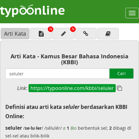
To
na
N
N
Arti Kata
Arti Kata - Kamus Besar Bahasa Indonesia
(KBBI)
Cari
Link
:
https://typoonline.com/kbbi/seluler
Definisi atau arti kata
seluler
berdasarkan KBBI
Online:
seluler
/
se·lu·ler
/ /sélulér/
a
1
Bio
berbentuk sel;
2
dibagi dl
sel-sel atau bilik-bilik