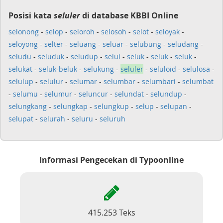
Posisi kata
seluler
di database KBBI Online
selonong
-
selop
-
seloroh
-
selosoh
-
selot
-
seloyak
-
seloyong
-
selter
-
seluang
-
seluar
-
selubung
-
seludang
-
seludu
-
seluduk
-
seludup
-
selui
-
seluk
-
seluk
-
seluk
-
selukat
-
seluk-beluk
-
selukung
-
seluler
-
seluloid
-
selulosa
-
selulup
-
selulur
-
selumar
-
selumbar
-
selumbari
-
selumbat
-
selumu
-
selumur
-
seluncur
-
selundat
-
selundup
-
selungkang
-
selungkap
-
selungkup
-
selup
-
selupan
-
selupat
-
selurah
-
seluru
-
seluruh
Informasi Pengecekan di Typoonline
415.253 Teks