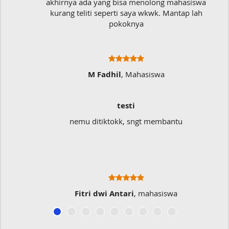
akhirnya ada yang bisa menolong mahasiswa
kurang teliti seperti saya wkwk. Mantap lah
pokoknya
M Fadhil
, Mahasiswa
testi
nemu ditiktokk, sngt membantu
Fitri dwi Antari
, mahasiswa