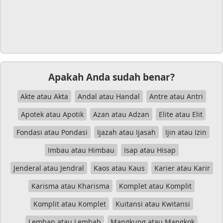
Apakah Anda sudah benar?
Akte atau Akta
Andal atau Handal
Antre atau Antri
Apotek atau Apotik
Azan atau Adzan
Elite atau Elit
Fondasi atau Pondasi
Ijazah atau Ijasah
Ijin atau Izin
Imbau atau Himbau
Isap atau Hisap
Jenderal atau Jendral
Kaos atau Kaus
Karier atau Karir
Karisma atau Kharisma
Komplet atau Komplit
Komplit atau Komplet
Kuitansi atau Kwitansi
Lembap atau Lembab
Mangkung atau Mangkok