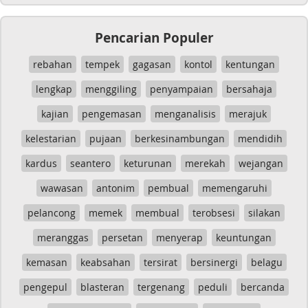
Pencarian Populer
rebahan
tempek
gagasan
kontol
kentungan
lengkap
menggiling
penyampaian
bersahaja
kajian
pengemasan
menganalisis
merajuk
kelestarian
pujaan
berkesinambungan
mendidih
kardus
seantero
keturunan
merekah
wejangan
wawasan
antonim
pembual
memengaruhi
pelancong
memek
membual
terobsesi
silakan
meranggas
persetan
menyerap
keuntungan
kemasan
keabsahan
tersirat
bersinergi
belagu
pengepul
blasteran
tergenang
peduli
bercanda