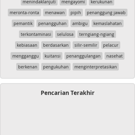
menindaklanjuti
mengayomi
kerukunan
meronta-ronta
menawan
pipih
penanggung jawab
pemantik
penangguhan
ambigu
kemaslahatan
terkontaminasi
selulosa
terngiang-ngiang
kebiasaan
berdasarkan
silir-semilir
pelacur
mengganggu
kuitansi
penanggulangan
nasehat
berkenan
pengukuhan
menginterpretasikan
Pencarian Terakhir