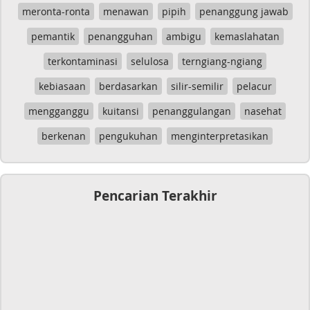
meronta-ronta
menawan
pipih
penanggung jawab
pemantik
penangguhan
ambigu
kemaslahatan
terkontaminasi
selulosa
terngiang-ngiang
kebiasaan
berdasarkan
silir-semilir
pelacur
mengganggu
kuitansi
penanggulangan
nasehat
berkenan
pengukuhan
menginterpretasikan
Pencarian Terakhir