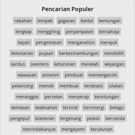
Pencarian Populer
rebahan
tempek
gagasan
kontol
kentungan
lengkap
menggiling
penyampaian
bersahaja
kajian
pengemasan
menganalisis
merajuk
kelestarian
pujaan
berkesinambungan
mendidih
kardus
seantero
keturunan
merekah
wejangan
wawasan
antonim
pembual
memengaruhi
pelancong
memek
membual
terobsesi
silakan
meranggas
persetan
menyerap
keuntungan
kemasan
keabsahan
tersirat
bersinergi
belagu
pengepul
blasteran
tergenang
peduli
bercanda
menindaklanjuti
mengayomi
kerukunan