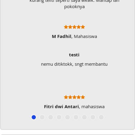
kurang teliti seperti saya wkwk. Mantap lah
pokoknya
M Fadhil
, Mahasiswa
testi
nemu ditiktokk, sngt membantu
Fitri dwi Antari
, mahasiswa