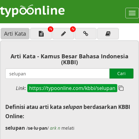
To
na
N
N
Arti Kata
Arti Kata - Kamus Besar Bahasa Indonesia
(KBBI)
Cari
Link
:
https://typoonline.com/kbbi/selupan
Definisi atau arti kata
selupan
berdasarkan KBBI
Online:
selupan
/
se·lu·pan
/
ark n
melati