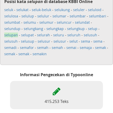
Posisi kata
selupan
di database KBBI Online
seluk
-
selukat
-
seluk-beluk
-
selukung
-
seluler
-
seluloid
-
selulosa
-
selulup
-
selulur
-
selumar
-
selumbar
-
selumbari
-
selumbat
-
selumu
-
selumur
-
seluncur
-
selundat
-
selundup
-
selungkang
-
selungkap
-
selungkup
-
selup
-
selupan
-
selupat
-
selurah
-
seluru
-
seluruh
-
selusuh
-
selusuh
-
selusup
-
selusur
-
selusur
-
selut
-
sema
-
sema
-
semadi
-
semafor
-
semah
-
semah
-
semai
-
semaja
-
semak
-
semak
-
semak
-
semakin
Informasi Pengecekan di Typoonline
415.253 Teks