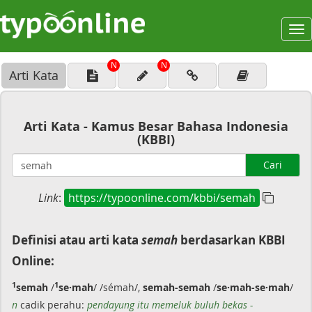
To
na
N
N
Arti Kata
Arti Kata - Kamus Besar Bahasa Indonesia
(KBBI)
Cari
Link
:
https://typoonline.com/kbbi/semah
Definisi atau arti kata
semah
berdasarkan KBBI
Online:
1
1
semah
/
se·mah
/ /sémah/,
semah-semah
/
se·mah-se·mah
/
n
cadik perahu:
pendayung itu memeluk buluh bekas -