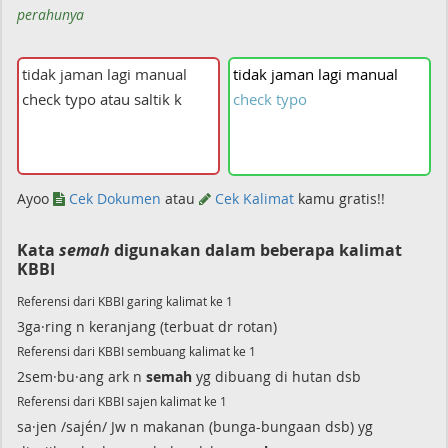
perahunya
tidak
jaman
lagi
manual
check
typo
Ayoo
Cek Dokumen
atau
Cek Kalimat
kamu gratis!!
Kata
semah
digunakan dalam beberapa kalimat
KBBI
Referensi dari KBBI garing kalimat ke 1
3ga·ring n keranjang (terbuat dr rotan)
Referensi dari KBBI sembuang kalimat ke 1
2sem·bu·ang ark n
semah
yg dibuang di hutan dsb
Referensi dari KBBI sajen kalimat ke 1
sa·jen /sajén/ Jw n makanan (bunga-bungaan dsb) yg