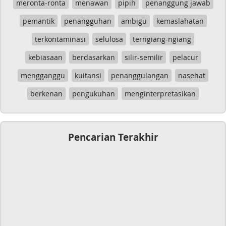
meronta-ronta
menawan
pipih
penanggung jawab
pemantik
penangguhan
ambigu
kemaslahatan
terkontaminasi
selulosa
terngiang-ngiang
kebiasaan
berdasarkan
silir-semilir
pelacur
mengganggu
kuitansi
penanggulangan
nasehat
berkenan
pengukuhan
menginterpretasikan
Pencarian Terakhir