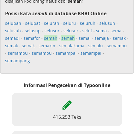
disajikan kpd orang halus dsb;
semah
;
Posisi kata
semah
di database KBBI Online
selupan
-
selupat
-
selurah
-
seluru
-
seluruh
-
selusuh
-
selusuh
-
selusup
-
selusur
-
selusur
-
selut
-
sema
-
sema
-
semadi
-
semafor
-
semah
-
semah
-
semai
-
semaja
-
semak
-
semak
-
semak
-
semakin
-
semalakama
-
semalu
-
semambu
-
semambu
-
semambu
-
semampai
-
semampai
-
semampang
Informasi Pengecekan di Typoonline
415.253 Teks