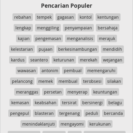
Pencarian Populer
rebahan
tempek
gagasan
kontol
kentungan
lengkap
menggiling
penyampaian
bersahaja
kajian
pengemasan
menganalisis
merajuk
kelestarian
pujaan
berkesinambungan
mendidih
kardus
seantero
keturunan
merekah
wejangan
wawasan
antonim
pembual
memengaruhi
pelancong
memek
membual
terobsesi
silakan
meranggas
persetan
menyerap
keuntungan
kemasan
keabsahan
tersirat
bersinergi
belagu
pengepul
blasteran
tergenang
peduli
bercanda
menindaklanjuti
mengayomi
kerukunan