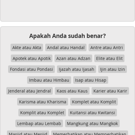
Apakah Anda sudah benar?
Akte atau Akta
Andal atau Handal
Antre atau Antri
Apotek atau Apotik
Azan atau Adzan
Elite atau Elit
Fondasi atau Pondasi
Ijazah atau Ijasah
Ijin atau Izin
Imbau atau Himbau
Isap atau Hisap
Jenderal atau Jendral
Kaos atau Kaus
Karier atau Karir
Karisma atau Kharisma
Komplet atau Komplit
Komplit atau Komplet
Kuitansi atau Kwitansi
Lembap atau Lembab
Mangkung atau Mangkok
Masjid atau Mesjid
Memerhatikan atau Memperhatikan