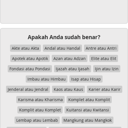
Apakah Anda sudah benar?
Akte atau Akta
Andal atau Handal
Antre atau Antri
Apotek atau Apotik
Azan atau Adzan
Elite atau Elit
Fondasi atau Pondasi
Ijazah atau Ijasah
Ijin atau Izin
Imbau atau Himbau
Isap atau Hisap
Jenderal atau Jendral
Kaos atau Kaus
Karier atau Karir
Karisma atau Kharisma
Komplet atau Komplit
Komplit atau Komplet
Kuitansi atau Kwitansi
Lembap atau Lembab
Mangkung atau Mangkok