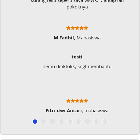
kurang teliti seperti saya wkwk. Mantap lah
pokoknya
M Fadhil
, Mahasiswa
testi
nemu ditiktokk, sngt membantu
Fitri dwi Antari
, mahasiswa