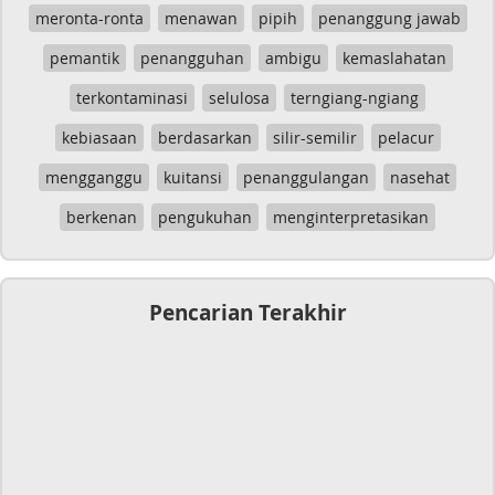
meronta-ronta
menawan
pipih
penanggung jawab
pemantik
penangguhan
ambigu
kemaslahatan
terkontaminasi
selulosa
terngiang-ngiang
kebiasaan
berdasarkan
silir-semilir
pelacur
mengganggu
kuitansi
penanggulangan
nasehat
berkenan
pengukuhan
menginterpretasikan
Pencarian Terakhir