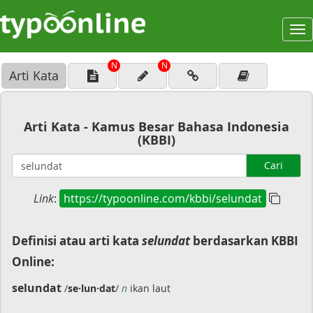
To
na
N
N
Arti Kata
Arti Kata - Kamus Besar Bahasa Indonesia
(KBBI)
Cari
Link
:
https://typoonline.com/kbbi/selundat
Definisi atau arti kata
selundat
berdasarkan KBBI
Online:
selundat
/
se·lun·dat
/
n
ikan laut