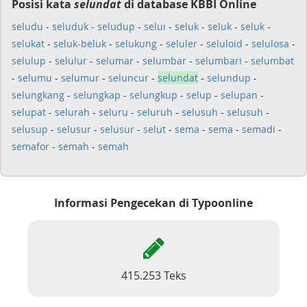
Posisi kata
selundat
di database KBBI Online
seludu
-
seluduk
-
seludup
-
selui
-
seluk
-
seluk
-
seluk
-
selukat
-
seluk-beluk
-
selukung
-
seluler
-
seluloid
-
selulosa
-
selulup
-
selulur
-
selumar
-
selumbar
-
selumbari
-
selumbat
-
selumu
-
selumur
-
seluncur
-
selundat
-
selundup
-
selungkang
-
selungkap
-
selungkup
-
selup
-
selupan
-
selupat
-
selurah
-
seluru
-
seluruh
-
selusuh
-
selusuh
-
selusup
-
selusur
-
selusur
-
selut
-
sema
-
sema
-
semadi
-
semafor
-
semah
-
semah
Informasi Pengecekan di Typoonline
415.253 Teks