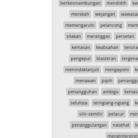
berkesinambungan
mendidih
ka
merekah
wejangan
wawasa
memengaruhi
pelancong
mem
silakan
meranggas
persetan
kemasan
keabsahan
tersira
pengepul
blasteran
tergen
menindaklanjuti
mengayomi
k
menawan
pipih
penangg
penangguhan
ambigu
kemas
selulosa
terngiang-ngiang
k
silir-semilir
pelacur
me
penanggulangan
nasehat
b
menginterpret