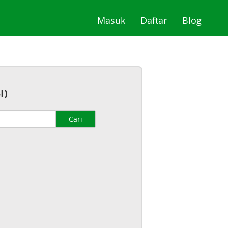
(current)
(current)
(curre
Masuk
Daftar
Blog
I)
Cari