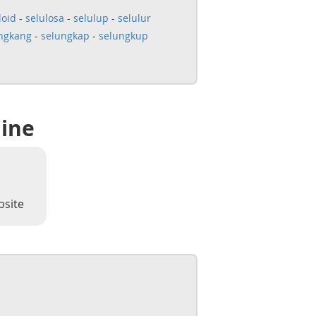
loid
-
selulosa
-
selulup
-
selulur
ngkang
-
selungkap
-
selungkup
line
bsite