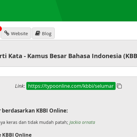
N
Website
Blog
rti Kata - Kamus Besar Bahasa Indonesia (KBB
Link
:
https://typoonline.com/kbbi/selumar
r
berdasarkan KBBI Online:
ya keras dan tidak mudah patah;
Jackia ornata
e KBBI Online