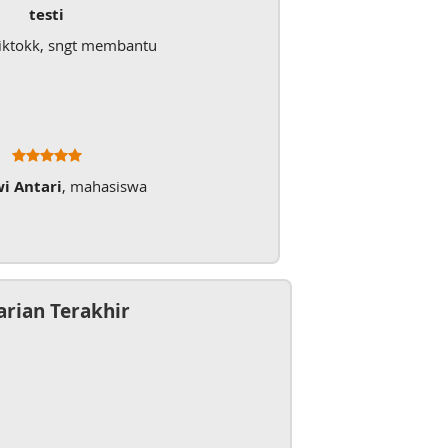
testi
iktokk, sngt membantu
wi Antari
, mahasiswa
arian Terakhir