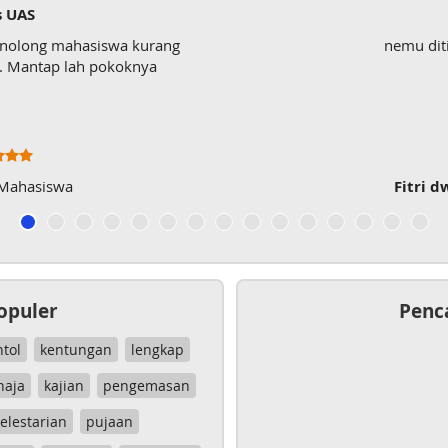
s UAS
enolong mahasiswa kurang
nemu dit
wk. Mantap lah pokoknya
 Mahasiswa
Fitri d
opuler
Penc
ntol
kentungan
lengkap
haja
kajian
pengemasan
elestarian
pujaan