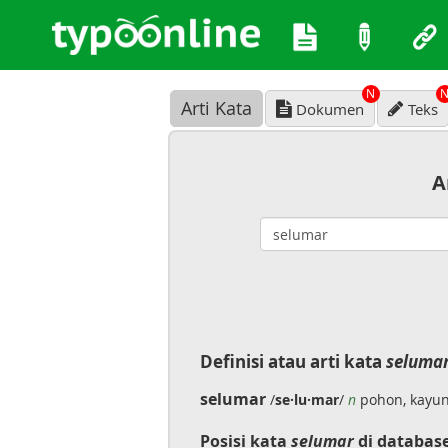
N
Arti Kata
Dokumen
Teks
A
Definisi atau arti kata
seluma
selumar
/
se·lu·mar
/
n
pohon, kayun
Posisi kata
selumar
di databas