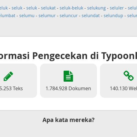
eluk
-
seluk
-
seluk
-
selukat
-
seluk-beluk
-
selukung
-
seluler
-
selu
elumbat
-
selumu
-
selumur
-
seluncur
-
selundat
-
selundup
-
selu
ormasi Pengecekan di Typoon
5.253 Teks
1.784.928 Dokumen
140.130 We
Apa kata mereka?