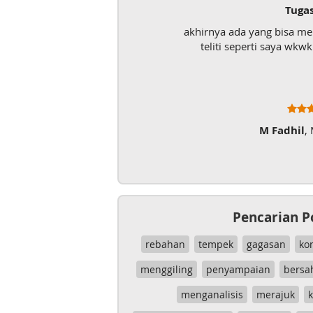
Tuga
akhirnya ada yang bisa m
teliti seperti saya wk
M Fadhil
,
Pencarian P
rebahan
tempek
gagasan
ko
menggiling
penyampaian
bersa
menganalisis
merajuk
k