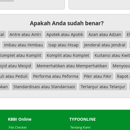
Apakah Anda sudah benar?
al
Antre atau Antri
Apotek atau Apotik
Azan atau Adzan
E
Imbau atau Himbau
Isap atau Hisap
Jenderal atau Jendral
Komplet atau Komplit
Komplit atau Komplet
Kuitansi atau Kwi
jid atau Mesjid
Memerhatikan atau Memperhatikan
Menyosia
uli atau Peduli
Performa atau Peforma
Pikir atau Fikir
Rapot 
akan
Standardisasi atau Standarisasi
Terlanjur atau Telanjur
KBBI Online
TYPOONLINE
File Checker
Tentang Kami