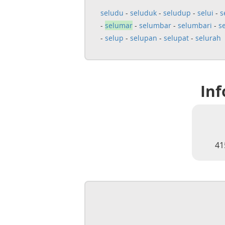
seludu
-
seluduk
-
seludup
-
selui
-
s
-
selumar
-
selumbar
-
selumbari
-
s
-
selup
-
selupan
-
selupat
-
selurah
Inf
41