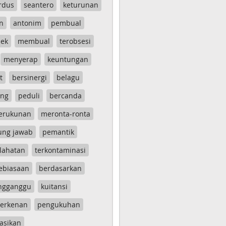
rdus
seantero
keturunan
n
antonim
pembual
ek
membual
terobsesi
menyerap
keuntungan
t
bersinergi
belagu
ang
peduli
bercanda
erukunan
meronta-ronta
ung jawab
pemantik
lahatan
terkontaminasi
ebiasaan
berdasarkan
ngganggu
kuitansi
erkenan
pengukuhan
asikan