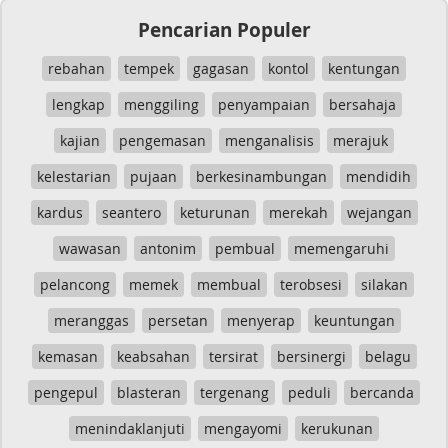
Pencarian Populer
rebahan
tempek
gagasan
kontol
kentungan
lengkap
menggiling
penyampaian
bersahaja
kajian
pengemasan
menganalisis
merajuk
kelestarian
pujaan
berkesinambungan
mendidih
kardus
seantero
keturunan
merekah
wejangan
wawasan
antonim
pembual
memengaruhi
pelancong
memek
membual
terobsesi
silakan
meranggas
persetan
menyerap
keuntungan
kemasan
keabsahan
tersirat
bersinergi
belagu
pengepul
blasteran
tergenang
peduli
bercanda
menindaklanjuti
mengayomi
kerukunan