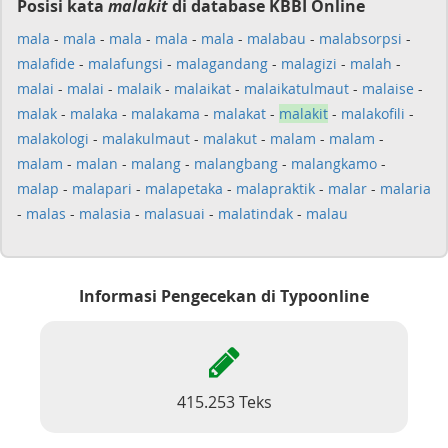
Posisi kata
malakit
di database KBBI Online
mala
-
mala
-
mala
-
mala
-
mala
-
malabau
-
malabsorpsi
-
malafide
-
malafungsi
-
malagandang
-
malagizi
-
malah
-
malai
-
malai
-
malaik
-
malaikat
-
malaikatulmaut
-
malaise
-
malak
-
malaka
-
malakama
-
malakat
-
malakit
-
malakofili
-
malakologi
-
malakulmaut
-
malakut
-
malam
-
malam
-
malam
-
malan
-
malang
-
malangbang
-
malangkamo
-
malap
-
malapari
-
malapetaka
-
malapraktik
-
malar
-
malaria
-
malas
-
malasia
-
malasuai
-
malatindak
-
malau
Informasi Pengecekan di Typoonline
415.253 Teks