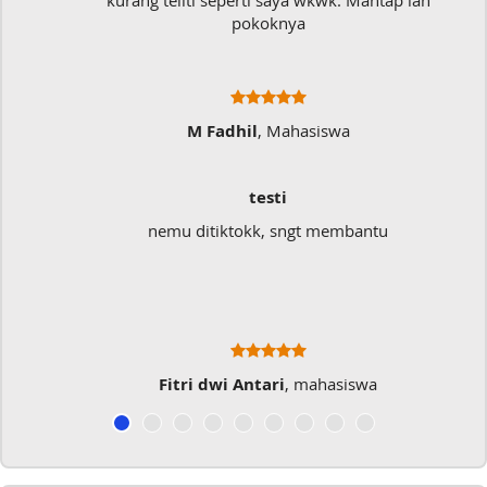
kurang teliti seperti saya wkwk. Mantap lah
pokoknya
M Fadhil
, Mahasiswa
testi
nemu ditiktokk, sngt membantu
Fitri dwi Antari
, mahasiswa