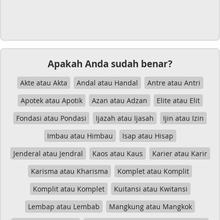
Apakah Anda sudah benar?
Akte atau Akta
Andal atau Handal
Antre atau Antri
Apotek atau Apotik
Azan atau Adzan
Elite atau Elit
Fondasi atau Pondasi
Ijazah atau Ijasah
Ijin atau Izin
Imbau atau Himbau
Isap atau Hisap
Jenderal atau Jendral
Kaos atau Kaus
Karier atau Karir
Karisma atau Kharisma
Komplet atau Komplit
Komplit atau Komplet
Kuitansi atau Kwitansi
Lembap atau Lembab
Mangkung atau Mangkok