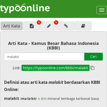
To
na
N
N
Arti Kata
Arti Kata - Kamus Besar Bahasa Indonesia
(KBBI)
Cari
Link
:
https://typoonline.com/kbbi/malakit
Definisi atau arti kata
malakit
berdasarkan KBBI
Online:
malakit
/
ma·la·kit
/
n Kim
mineral tembaga karbonat basa