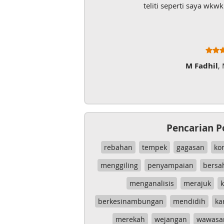
teliti seperti saya wk
M Fadhil
,
Pencarian P
rebahan
tempek
gagasan
ko
menggiling
penyampaian
bersa
menganalisis
merajuk
k
berkesinambungan
mendidih
ka
merekah
wejangan
wawasa