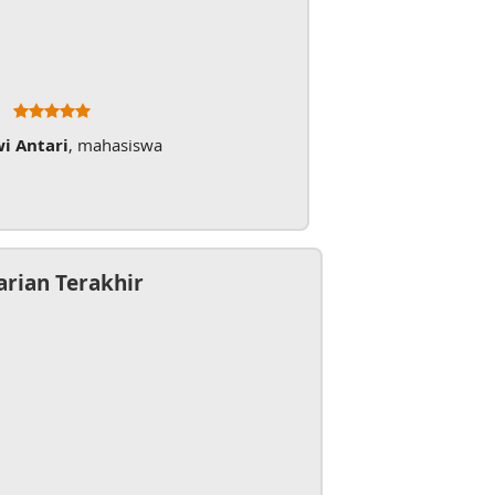
wi Antari
, mahasiswa
arian Terakhir