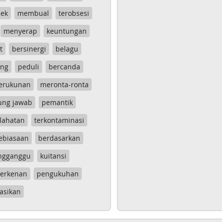
ek
membual
terobsesi
menyerap
keuntungan
t
bersinergi
belagu
ang
peduli
bercanda
erukunan
meronta-ronta
ung jawab
pemantik
lahatan
terkontaminasi
ebiasaan
berdasarkan
ngganggu
kuitansi
erkenan
pengukuhan
asikan