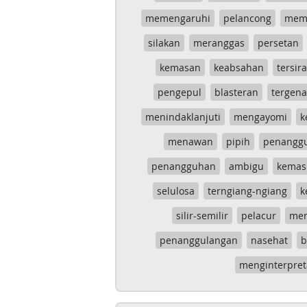
memengaruhi
pelancong
mem
silakan
meranggas
persetan
kemasan
keabsahan
tersira
pengepul
blasteran
tergen
menindaklanjuti
mengayomi
k
menawan
pipih
penangg
penangguhan
ambigu
kemas
selulosa
terngiang-ngiang
k
silir-semilir
pelacur
me
penanggulangan
nasehat
b
menginterpret