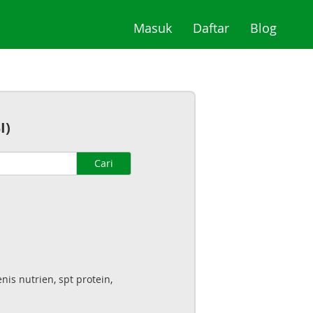
(current)
(current)
(curre
Masuk
Daftar
Blog
I)
Cari
is nutrien, spt protein,