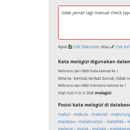
Ayoo
Cek Dokumen
atau
Cek Kal
Kata
malagizi
digunakan dalam
Referensi dari KBBI mala kalimat ke 1
6ma·la- bentuk terikat buruk; tidak 
Referensi dari KBBI malnutrisi kalimat ke 1
mal·nut·ri·si n Dok
malagizi
Posisi kata
malagizi
di databas
makul
-
makula
-
makulat
-
makurun
malabau
-
malabsorpsi
-
malafide
-
m
malaise
-
malak
-
malaka
-
malakama