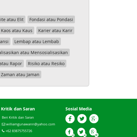
lite atau Elit
Fondasi atau Pondasi
Kaos atau Kaus
Karier atau Karir
tansi
Lembap atau Lembab
lisasikan atau Mensosialisasikan
atau Rapor
Risiko atau Resiko
Zaman atau Jaman
Kritik dan Saran
Sosial Media
Beri Kritik dan Saran
williamgunawann@yahoo.com
+62 83875755726