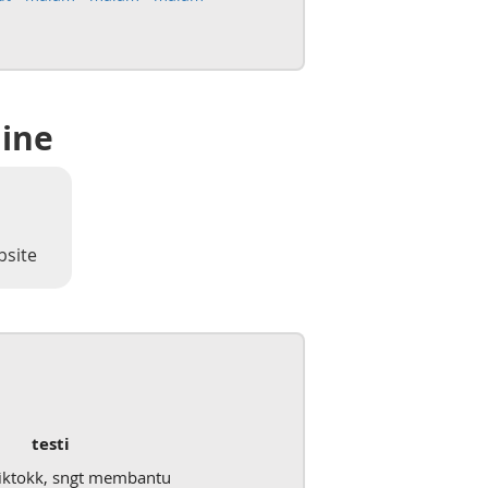
line
bsite
testi
iktokk, sngt membantu