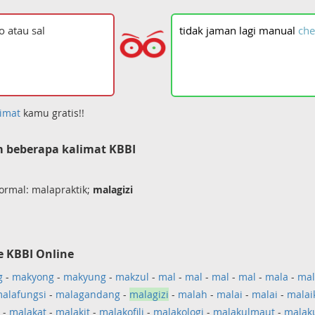
tidak
jaman
lagi
manual
che
imat
kamu gratis!!
 beberapa kalimat KBBI
normal: malapraktik;
malagizi
e KBBI Online
g
-
makyong
-
makyung
-
makzul
-
mal
-
mal
-
mal
-
mal
-
mala
-
mal
alafungsi
-
malagandang
-
malagizi
-
malah
-
malai
-
malai
-
malai
-
malakat
-
malakit
-
malakofili
-
malakologi
-
malakulmaut
-
malak