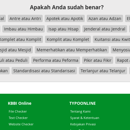
Apakah Anda sudah benar?
al
Antre atau Antri
Apotek atau Apotik
Azan atau Adzan
E
Imbau atau Himbau
Isap atau Hisap
Jenderal atau Jendral
Komplet atau Komplit
Komplit atau Komplet
Kuitansi atau Kwi
jid atau Mesjid
Memerhatikan atau Memperhatikan
Menyosia
uli atau Peduli
Performa atau Peforma
Pikir atau Fikir
Rapot 
akan
Standardisasi atau Standarisasi
Terlanjur atau Telanjur
KBBI Online
TYPOONLINE
File Checker
Tentang Kami
Text Checker
Syarat & Ketentuan
Website Checker
Kebijakan Privasi