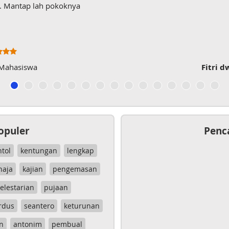
wk. Mantap lah pokoknya
 Mahasiswa
Fitri d
opuler
Penc
ntol
kentungan
lengkap
haja
kajian
pengemasan
elestarian
pujaan
rdus
seantero
keturunan
n
antonim
pembual