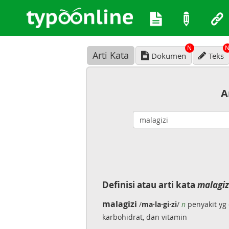
N
Arti Kata
Dokumen
Teks
A
Definisi atau arti kata
malagiz
malagizi
/
ma·la·gi·zi
/
n
penyakit yg 
karbohidrat, dan vitamin