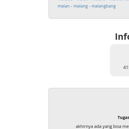
malan
-
malang
-
malangbang
Inf
41
Tuga
akhirnya ada yang bisa m