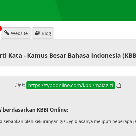
N
Website
Blog
rti Kata - Kamus Besar Bahasa Indonesia (KBB
Link
:
https://typoonline.com/kbbi/malagizi
i
berdasarkan KBBI Online:
disebabkan oleh kekurangan gizi, yg biasanya meliputi beberapa jen