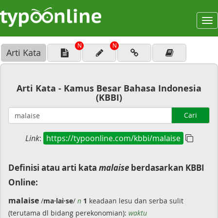
To
na
N
N
Arti Kata
Arti Kata - Kamus Besar Bahasa Indonesia
(KBBI)
Cari
Link
:
https://typoonline.com/kbbi/malaise
Definisi atau arti kata
malaise
berdasarkan KBBI
Online:
malaise
/
ma·lai·se
/
n
1
keadaan lesu dan serba sulit
(terutama dl bidang perekonomian):
waktu