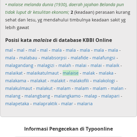
• malaise melanda dunia (1930), daerah jajahan Belanda pun
tidak luput dr kesulitan ekonomi;
2
(keadaan) perasaan kurang
sehat dan lesu, yg mendahului timbulnya keadaan sakit yg
lebih gawat
Posisi kata
malaise
di database KBBI Online
mal
-
mal
-
mal
-
mal
-
mala
-
mala
-
mala
-
mala
-
mala
-
mala
-
malabau
-
malabsorpsi
-
malafide
-
malafungsi
-
malagandang
-
malagizi
-
malah
-
malai
-
malai
-
malaik
-
malaikat
-
malaikatulmaut
-
malaise
-
malak
-
malaka
-
malakama
-
malakat
-
malakit
-
malakofili
-
malakologi
-
malakulmaut
-
malakut
-
malam
-
malam
-
malam
-
malan
-
malang
-
malangbang
-
malangkamo
-
malap
-
malapari
-
malapetaka
-
malapraktik
-
malar
-
malaria
Informasi Pengecekan di Typoonline