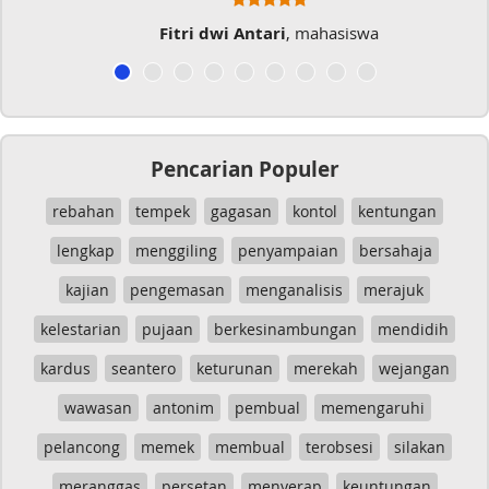
Fitri dwi Antari
, mahasiswa
Pencarian Populer
rebahan
tempek
gagasan
kontol
kentungan
lengkap
menggiling
penyampaian
bersahaja
kajian
pengemasan
menganalisis
merajuk
kelestarian
pujaan
berkesinambungan
mendidih
kardus
seantero
keturunan
merekah
wejangan
wawasan
antonim
pembual
memengaruhi
pelancong
memek
membual
terobsesi
silakan
meranggas
persetan
menyerap
keuntungan