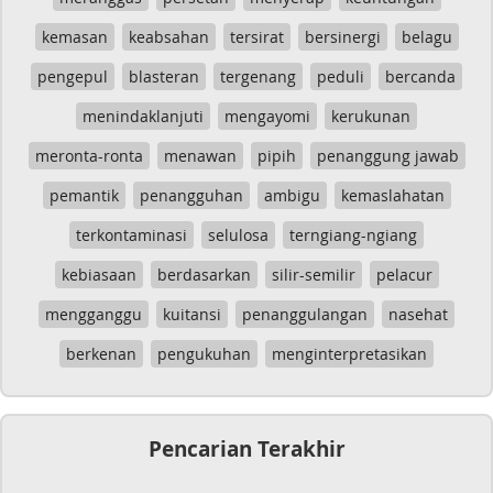
kemasan
keabsahan
tersirat
bersinergi
belagu
pengepul
blasteran
tergenang
peduli
bercanda
menindaklanjuti
mengayomi
kerukunan
meronta-ronta
menawan
pipih
penanggung jawab
pemantik
penangguhan
ambigu
kemaslahatan
terkontaminasi
selulosa
terngiang-ngiang
kebiasaan
berdasarkan
silir-semilir
pelacur
mengganggu
kuitansi
penanggulangan
nasehat
berkenan
pengukuhan
menginterpretasikan
Pencarian Terakhir