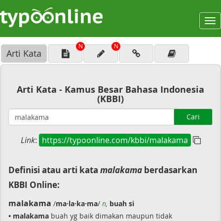
To
na
N
N
Arti Kata
Arti Kata - Kamus Besar Bahasa Indonesia
(KBBI)
Cari
Link
:
https://typoonline.com/kbbi/malakama
Definisi atau arti kata
malakama
berdasarkan
KBBI Online:
malakama
/
ma·la·ka·ma
/
n,
buah si
• malakama
buah yg baik dimakan maupun tidak