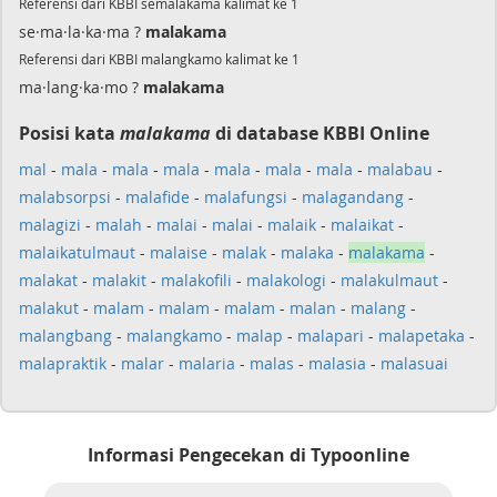
Referensi dari KBBI semalakama kalimat ke 1
se·ma·la·ka·ma ?
malakama
Referensi dari KBBI malangkamo kalimat ke 1
ma·lang·ka·mo ?
malakama
Posisi kata
malakama
di database KBBI Online
mal
-
mala
-
mala
-
mala
-
mala
-
mala
-
mala
-
malabau
-
malabsorpsi
-
malafide
-
malafungsi
-
malagandang
-
malagizi
-
malah
-
malai
-
malai
-
malaik
-
malaikat
-
malaikatulmaut
-
malaise
-
malak
-
malaka
-
malakama
-
malakat
-
malakit
-
malakofili
-
malakologi
-
malakulmaut
-
malakut
-
malam
-
malam
-
malam
-
malan
-
malang
-
malangbang
-
malangkamo
-
malap
-
malapari
-
malapetaka
-
malapraktik
-
malar
-
malaria
-
malas
-
malasia
-
malasuai
Informasi Pengecekan di Typoonline