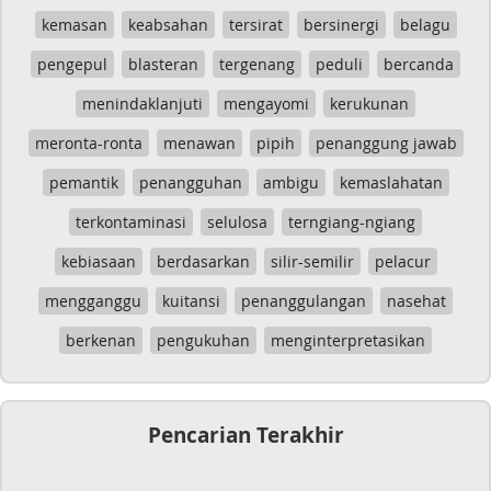
kemasan
keabsahan
tersirat
bersinergi
belagu
pengepul
blasteran
tergenang
peduli
bercanda
menindaklanjuti
mengayomi
kerukunan
meronta-ronta
menawan
pipih
penanggung jawab
pemantik
penangguhan
ambigu
kemaslahatan
terkontaminasi
selulosa
terngiang-ngiang
kebiasaan
berdasarkan
silir-semilir
pelacur
mengganggu
kuitansi
penanggulangan
nasehat
berkenan
pengukuhan
menginterpretasikan
Pencarian Terakhir