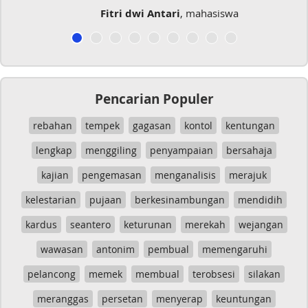
Fitri dwi Antari
, mahasiswa
Pencarian Populer
rebahan
tempek
gagasan
kontol
kentungan
lengkap
menggiling
penyampaian
bersahaja
kajian
pengemasan
menganalisis
merajuk
kelestarian
pujaan
berkesinambungan
mendidih
kardus
seantero
keturunan
merekah
wejangan
wawasan
antonim
pembual
memengaruhi
pelancong
memek
membual
terobsesi
silakan
meranggas
persetan
menyerap
keuntungan