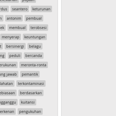
rdus
seantero
keturunan
n
antonim
pembual
ek
membual
terobsesi
menyerap
keuntungan
t
bersinergi
belagu
ang
peduli
bercanda
erukunan
meronta-ronta
ung jawab
pemantik
lahatan
terkontaminasi
ebiasaan
berdasarkan
ngganggu
kuitansi
erkenan
pengukuhan