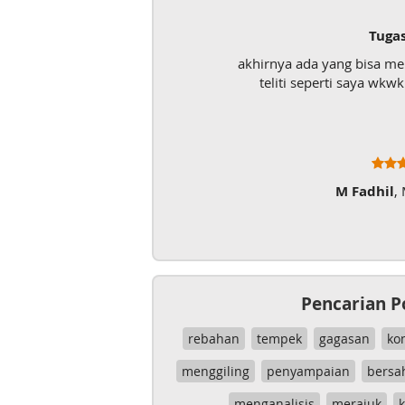
Tuga
akhirnya ada yang bisa m
teliti seperti saya wk
M Fadhil
,
Pencarian P
rebahan
tempek
gagasan
ko
menggiling
penyampaian
bersa
menganalisis
merajuk
k