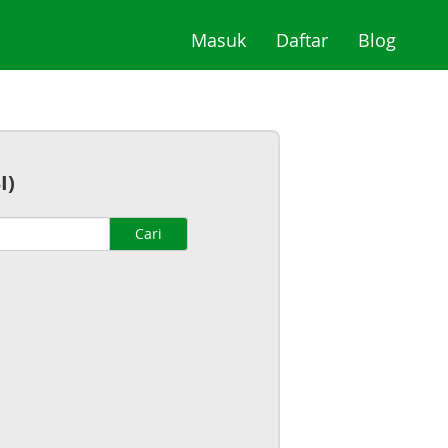
(current)
(current)
(curre
Masuk
Daftar
Blog
I)
Cari