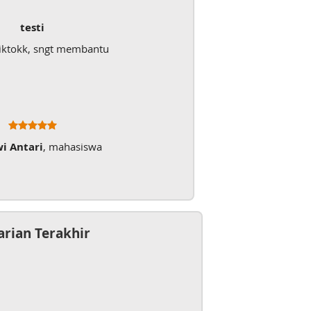
testi
iktokk, sngt membantu
wi Antari
, mahasiswa
arian Terakhir