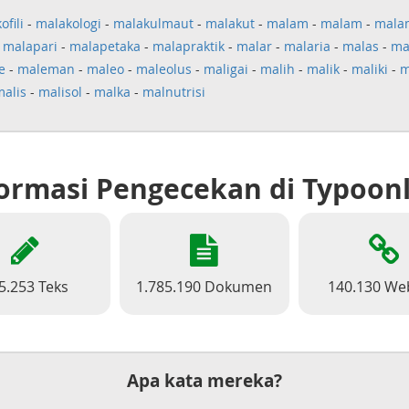
ofili
-
malakologi
-
malakulmaut
-
malakut
-
malam
-
malam
-
mala
-
malapari
-
malapetaka
-
malapraktik
-
malar
-
malaria
-
malas
-
ma
e
-
maleman
-
maleo
-
maleolus
-
maligai
-
malih
-
malik
-
maliki
-
m
malis
-
malisol
-
malka
-
malnutrisi
ormasi Pengecekan di Typoon
5.253 Teks
1.785.190 Dokumen
140.130 We
Apa kata mereka?