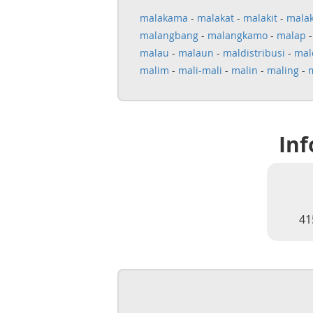
malakama
-
malakat
-
malakit
-
malak
malangbang
-
malangkamo
-
malap
malau
-
malaun
-
maldistribusi
-
mal
malim
-
mali-mali
-
malin
-
maling
-
Inf
41