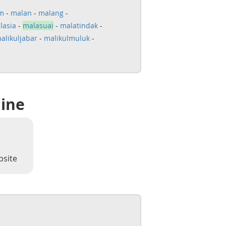
m
-
malan
-
malang
-
lasia
-
malasuai
-
malatindak
-
alikuljabar
-
malikulmuluk
-
line
bsite