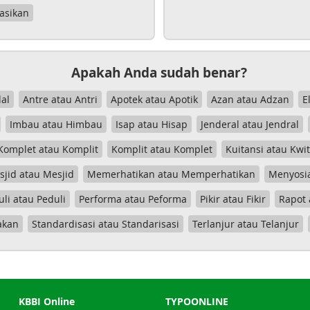
asikan
Apakah Anda sudah benar?
al
Antre atau Antri
Apotek atau Apotik
Azan atau Adzan
E
Imbau atau Himbau
Isap atau Hisap
Jenderal atau Jendral
Komplet atau Komplit
Komplit atau Komplet
Kuitansi atau Kwi
jid atau Mesjid
Memerhatikan atau Memperhatikan
Menyosia
uli atau Peduli
Performa atau Peforma
Pikir atau Fikir
Rapot 
akan
Standardisasi atau Standarisasi
Terlanjur atau Telanjur
KBBI Online
TYPOONLINE