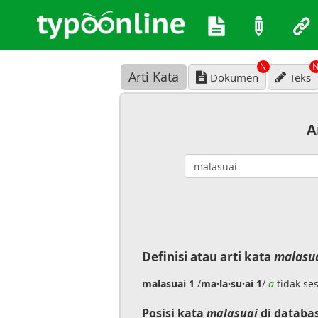
N
Arti Kata
Dokumen
Teks
A
Definisi atau arti kata
malasu
malasuai 1
/
ma·la·su·ai 1
/
a
tidak se
Posisi kata
malasuai
di databa