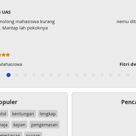
s UAS
enolong mahasiswa kurang
nemu dit
wk. Mantap lah pokoknya
 Mahasiswa
Fitri d
opuler
Penc
ntol
kentungan
lengkap
haja
kajian
pengemasan
elestarian
pujaan