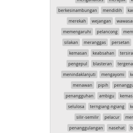
berkesinambungan
mendidih
ka
merekah
wejangan
wawasa
memengaruhi
pelancong
mem
silakan
meranggas
persetan
kemasan
keabsahan
tersira
pengepul
blasteran
tergen
menindaklanjuti
mengayomi
k
menawan
pipih
penangg
penangguhan
ambigu
kemas
selulosa
terngiang-ngiang
k
silir-semilir
pelacur
me
penanggulangan
nasehat
b