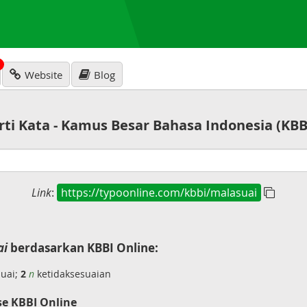
N
Website
Blog
rti Kata - Kamus Besar Bahasa Indonesia (KBB
Link
:
https://typoonline.com/kbbi/malasuai
ai
berdasarkan KBBI Online:
suai;
2
n
ketidaksesuaian
se KBBI Online