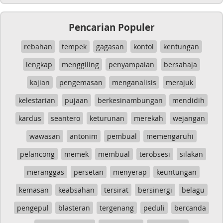
Pencarian Populer
rebahan
tempek
gagasan
kontol
kentungan
lengkap
menggiling
penyampaian
bersahaja
kajian
pengemasan
menganalisis
merajuk
kelestarian
pujaan
berkesinambungan
mendidih
kardus
seantero
keturunan
merekah
wejangan
wawasan
antonim
pembual
memengaruhi
pelancong
memek
membual
terobsesi
silakan
meranggas
persetan
menyerap
keuntungan
kemasan
keabsahan
tersirat
bersinergi
belagu
pengepul
blasteran
tergenang
peduli
bercanda