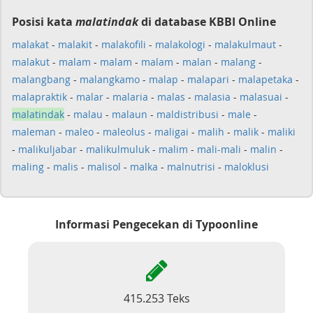
Posisi kata
malatindak
di database KBBI Online
malakat
-
malakit
-
malakofili
-
malakologi
-
malakulmaut
-
malakut
-
malam
-
malam
-
malam
-
malan
-
malang
-
malangbang
-
malangkamo
-
malap
-
malapari
-
malapetaka
-
malapraktik
-
malar
-
malaria
-
malas
-
malasia
-
malasuai
-
malatindak
-
malau
-
malaun
-
maldistribusi
-
male
-
maleman
-
maleo
-
maleolus
-
maligai
-
malih
-
malik
-
maliki
-
malikuljabar
-
malikulmuluk
-
malim
-
mali-mali
-
malin
-
maling
-
malis
-
malisol
-
malka
-
malnutrisi
-
maloklusi
Informasi Pengecekan di Typoonline
415.253 Teks