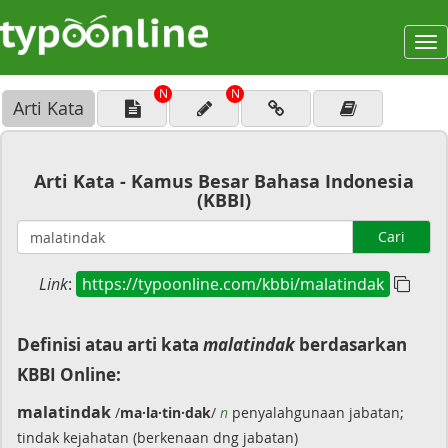
To
na
N
N
Arti Kata
Arti Kata - Kamus Besar Bahasa Indonesia
(KBBI)
Cari
Link
:
https://typoonline.com/kbbi/malatindak
Definisi atau arti kata
malatindak
berdasarkan
KBBI Online:
malatindak
/
ma·la·tin·dak
/
n
penyalahgunaan jabatan;
tindak kejahatan (berkenaan dng jabatan)