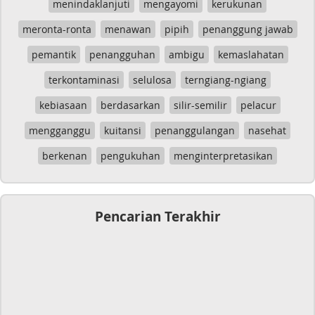
menindaklanjuti
mengayomi
kerukunan
meronta-ronta
menawan
pipih
penanggung jawab
pemantik
penangguhan
ambigu
kemaslahatan
terkontaminasi
selulosa
terngiang-ngiang
kebiasaan
berdasarkan
silir-semilir
pelacur
mengganggu
kuitansi
penanggulangan
nasehat
berkenan
pengukuhan
menginterpretasikan
Pencarian Terakhir