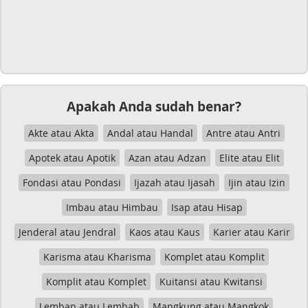
Apakah Anda sudah benar?
Akte atau Akta
Andal atau Handal
Antre atau Antri
Apotek atau Apotik
Azan atau Adzan
Elite atau Elit
Fondasi atau Pondasi
Ijazah atau Ijasah
Ijin atau Izin
Imbau atau Himbau
Isap atau Hisap
Jenderal atau Jendral
Kaos atau Kaus
Karier atau Karir
Karisma atau Kharisma
Komplet atau Komplit
Komplit atau Komplet
Kuitansi atau Kwitansi
Lembap atau Lembab
Mangkung atau Mangkok