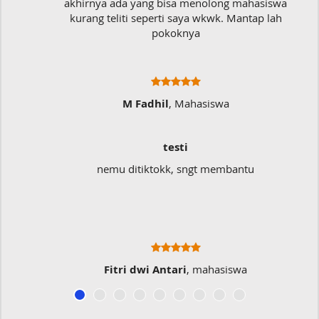
akhirnya ada yang bisa menolong mahasiswa
kurang teliti seperti saya wkwk. Mantap lah
pokoknya
M Fadhil
, Mahasiswa
testi
nemu ditiktokk, sngt membantu
Fitri dwi Antari
, mahasiswa