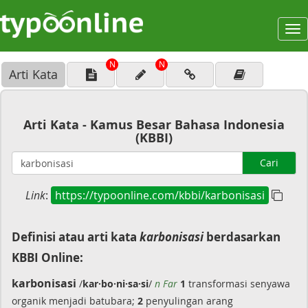
To
na
N
N
Arti Kata
Arti Kata - Kamus Besar Bahasa Indonesia
(KBBI)
Cari
Link
:
https://typoonline.com/kbbi/karbonisasi
Definisi atau arti kata
karbonisasi
berdasarkan
KBBI Online:
karbonisasi
/
kar·bo·ni·sa·si
/
n Far
1
transformasi senyawa
organik menjadi batubara;
2
penyulingan arang