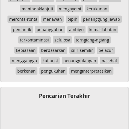
menindaklanjuti
mengayomi
kerukunan
meronta-ronta
menawan
pipih
penanggung jawab
pemantik
penangguhan
ambigu
kemaslahatan
terkontaminasi
selulosa
terngiang-ngiang
kebiasaan
berdasarkan
silir-semilir
pelacur
mengganggu
kuitansi
penanggulangan
nasehat
berkenan
pengukuhan
menginterpretasikan
Pencarian Terakhir