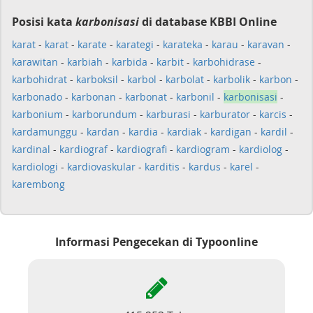
Posisi kata
karbonisasi
di database KBBI Online
karat
-
karat
-
karate
-
karategi
-
karateka
-
karau
-
karavan
-
karawitan
-
karbiah
-
karbida
-
karbit
-
karbohidrase
-
karbohidrat
-
karboksil
-
karbol
-
karbolat
-
karbolik
-
karbon
-
karbonado
-
karbonan
-
karbonat
-
karbonil
-
karbonisasi
-
karbonium
-
karborundum
-
karburasi
-
karburator
-
karcis
-
kardamunggu
-
kardan
-
kardia
-
kardiak
-
kardigan
-
kardil
-
kardinal
-
kardiograf
-
kardiografi
-
kardiogram
-
kardiolog
-
kardiologi
-
kardiovaskular
-
karditis
-
kardus
-
karel
-
karembong
Informasi Pengecekan di Typoonline