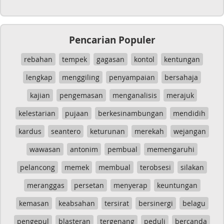
Pencarian Populer
rebahan
tempek
gagasan
kontol
kentungan
lengkap
menggiling
penyampaian
bersahaja
kajian
pengemasan
menganalisis
merajuk
kelestarian
pujaan
berkesinambungan
mendidih
kardus
seantero
keturunan
merekah
wejangan
wawasan
antonim
pembual
memengaruhi
pelancong
memek
membual
terobsesi
silakan
meranggas
persetan
menyerap
keuntungan
kemasan
keabsahan
tersirat
bersinergi
belagu
pengepul
blasteran
tergenang
peduli
bercanda