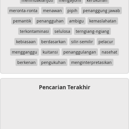
menindaklanjuti
mengayomi
kerukunan
meronta-ronta
menawan
pipih
penanggung jawab
pemantik
penangguhan
ambigu
kemaslahatan
terkontaminasi
selulosa
terngiang-ngiang
kebiasaan
berdasarkan
silir-semilir
pelacur
mengganggu
kuitansi
penanggulangan
nasehat
berkenan
pengukuhan
menginterpretasikan
Pencarian Terakhir