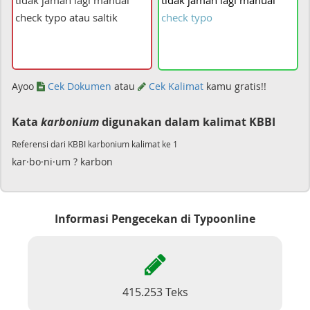
tidak
jaman
lagi
manual
check
typo
Ayoo
Cek Dokumen
atau
Cek Kalimat
kamu gratis!!
Kata
karbonium
digunakan dalam kalimat KBBI
Referensi dari KBBI karbonium kalimat ke 1
kar·bo·ni·um ? karbon
Informasi Pengecekan di Typoonline
415.253 Teks