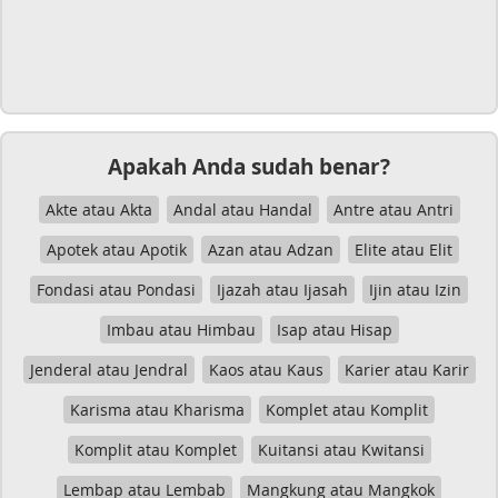
Apakah Anda sudah benar?
Akte atau Akta
Andal atau Handal
Antre atau Antri
Apotek atau Apotik
Azan atau Adzan
Elite atau Elit
Fondasi atau Pondasi
Ijazah atau Ijasah
Ijin atau Izin
Imbau atau Himbau
Isap atau Hisap
Jenderal atau Jendral
Kaos atau Kaus
Karier atau Karir
Karisma atau Kharisma
Komplet atau Komplit
Komplit atau Komplet
Kuitansi atau Kwitansi
Lembap atau Lembab
Mangkung atau Mangkok