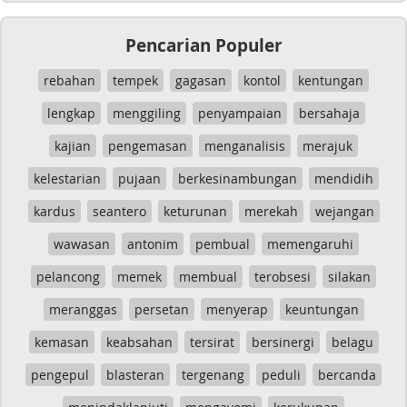
Pencarian Populer
rebahan
tempek
gagasan
kontol
kentungan
lengkap
menggiling
penyampaian
bersahaja
kajian
pengemasan
menganalisis
merajuk
kelestarian
pujaan
berkesinambungan
mendidih
kardus
seantero
keturunan
merekah
wejangan
wawasan
antonim
pembual
memengaruhi
pelancong
memek
membual
terobsesi
silakan
meranggas
persetan
menyerap
keuntungan
kemasan
keabsahan
tersirat
bersinergi
belagu
pengepul
blasteran
tergenang
peduli
bercanda