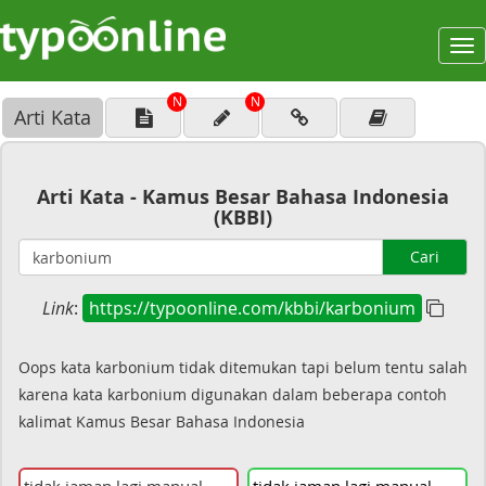
To
na
N
N
Arti Kata
Arti Kata - Kamus Besar Bahasa Indonesia
(KBBI)
Cari
Link
:
https://typoonline.com/kbbi/karbonium
Oops kata karbonium tidak ditemukan tapi belum tentu salah
karena kata karbonium digunakan dalam beberapa contoh
kalimat Kamus Besar Bahasa Indonesia