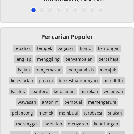
Pencarian Populer
rebahan
tempek
gagasan
kontol
kentungan
lengkap
menggiling
penyampaian
bersahaja
kajian
pengemasan
menganalisis
merajuk
kelestarian
pujaan
berkesinambungan
mendidih
kardus
seantero
keturunan
merekah
wejangan
wawasan
antonim
pembual
memengaruhi
pelancong
memek
membual
terobsesi
silakan
meranggas
persetan
menyerap
keuntungan