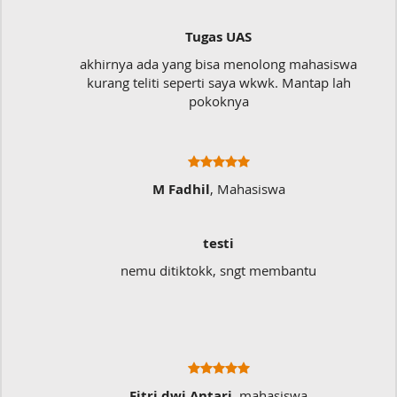
ugas UAS
Dokum
 bisa menolong mahasiswa
Mudah sekali, tinggal
erti saya wkwk. Mantap lah
langsung 
okoknya
il
, Mahasiswa
Ratna 
testi
Sangat Me
okk, sngt membantu
Sangat membantu buat ty
typo kalau 
Antari
, mahasiswa
Musicer 