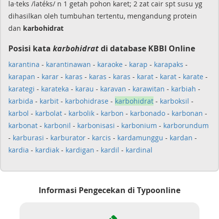
la·teks /latéks/ n 1 getah pohon karet; 2 zat cair spt susu yg
dihasilkan oleh tumbuhan tertentu, mengandung protein
dan
karbohidrat
Posisi kata
karbohidrat
di database KBBI Online
karantina
-
karantinawan
-
karaoke
-
karap
-
karapaks
-
karapan
-
karar
-
karas
-
karas
-
karas
-
karat
-
karat
-
karate
-
karategi
-
karateka
-
karau
-
karavan
-
karawitan
-
karbiah
-
karbida
-
karbit
-
karbohidrase
-
karbohidrat
-
karboksil
-
karbol
-
karbolat
-
karbolik
-
karbon
-
karbonado
-
karbonan
-
karbonat
-
karbonil
-
karbonisasi
-
karbonium
-
karborundum
-
karburasi
-
karburator
-
karcis
-
kardamunggu
-
kardan
-
kardia
-
kardiak
-
kardigan
-
kardil
-
kardinal
Informasi Pengecekan di Typoonline