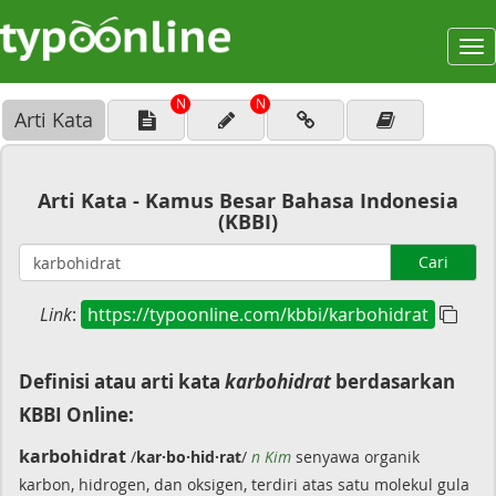
To
na
N
N
Arti Kata
Arti Kata - Kamus Besar Bahasa Indonesia
(KBBI)
Cari
Link
:
https://typoonline.com/kbbi/karbohidrat
Definisi atau arti kata
karbohidrat
berdasarkan
KBBI Online:
karbohidrat
/
kar·bo·hid·rat
/
n Kim
senyawa organik
karbon, hidrogen, dan oksigen, terdiri atas satu molekul gula