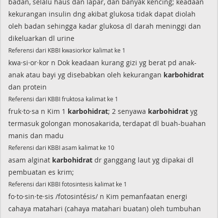
badan, selalu haus dan lapar, dan banyak kencing; keadaan
kekurangan insulin dng akibat glukosa tidak dapat diolah
oleh badan sehingga kadar glukosa dl darah meninggi dan
dikeluarkan dl urine
Referensi dari KBBI kwasiorkor kalimat ke 1
kwa·si·or·kor n Dok keadaan kurang gizi yg berat pd anak-
anak atau bayi yg disebabkan oleh kekurangan
karbohidrat
dan protein
Referensi dari KBBI fruktosa kalimat ke 1
fruk·to·sa n Kim 1
karbohidrat
; 2 senyawa
karbohidrat
yg
termasuk golongan monosakarida, terdapat dl buah-buahan
manis dan madu
Referensi dari KBBI asam kalimat ke 10
asam alginat
karbohidrat
dr ganggang laut yg dipakai dl
pembuatan es krim;
Referensi dari KBBI fotosintesis kalimat ke 1
fo·to·sin·te·sis /fotosintésis/ n Kim pemanfaatan energi
cahaya matahari (cahaya matahari buatan) oleh tumbuhan