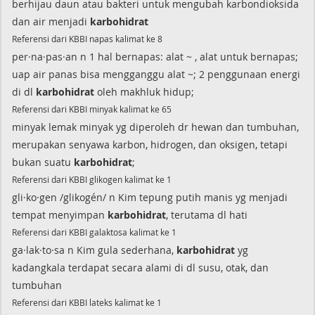
berhijau daun atau bakteri untuk mengubah karbondioksida
dan air menjadi
karbohidrat
Referensi dari KBBI napas kalimat ke 8
per·na·pas·an n 1 hal bernapas: alat ~ , alat untuk bernapas;
uap air panas bisa mengganggu alat ~; 2 penggunaan energi
di dl
karbohidrat
oleh makhluk hidup;
Referensi dari KBBI minyak kalimat ke 65
minyak lemak minyak yg diperoleh dr hewan dan tumbuhan,
merupakan senyawa karbon, hidrogen, dan oksigen, tetapi
bukan suatu
karbohidrat
;
Referensi dari KBBI glikogen kalimat ke 1
gli·ko·gen /glikogén/ n Kim tepung putih manis yg menjadi
tempat menyimpan
karbohidrat
, terutama dl hati
Referensi dari KBBI galaktosa kalimat ke 1
ga·lak·to·sa n Kim gula sederhana,
karbohidrat
yg
kadangkala terdapat secara alami di dl susu, otak, dan
tumbuhan
Referensi dari KBBI lateks kalimat ke 1