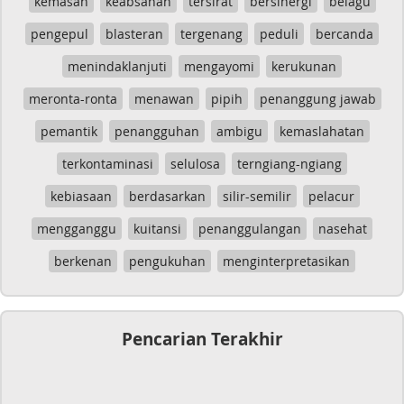
kemasan
keabsahan
tersirat
bersinergi
belagu
pengepul
blasteran
tergenang
peduli
bercanda
menindaklanjuti
mengayomi
kerukunan
meronta-ronta
menawan
pipih
penanggung jawab
pemantik
penangguhan
ambigu
kemaslahatan
terkontaminasi
selulosa
terngiang-ngiang
kebiasaan
berdasarkan
silir-semilir
pelacur
mengganggu
kuitansi
penanggulangan
nasehat
berkenan
pengukuhan
menginterpretasikan
Pencarian Terakhir