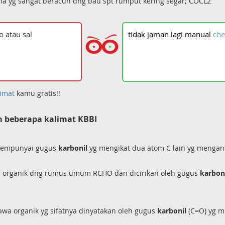
a yg sangat beracun dng bau spt rumput kering segar; COCL2
tidak
jaman
lagi
manual
che
imat
kamu gratis!!
 beberapa kalimat KBBI
g mempunyai gugus
karbonil
yg mengikat dua atom C lain yg menga
wa organik dng rumus umum RCHO dan dicirikan oleh gugus
karbon
awa organik yg sifatnya dinyatakan oleh gugus
karbonil
(C=O) yg m