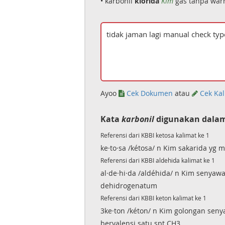
• karbonil
klorida
Kim
gas tanpa warn
Ayoo
Cek Dokumen
atau
Cek Kal
Kata
karbonil
digunakan dalam
Referensi dari KBBI ketosa kalimat ke 1
ke·to·sa /kétosa/ n Kim sakarida y
Referensi dari KBBI aldehida kalimat ke 1
al·de·hi·da /aldéhida/ n Kim senya
dehidrogenatum
Referensi dari KBBI keton kalimat ke 1
3ke·ton /kéton/ n Kim golongan seny
bervalensi satu spt CH3