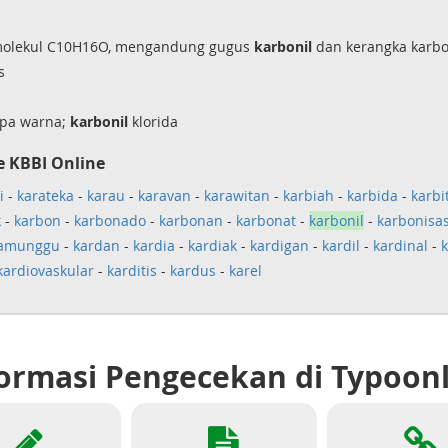
molekul C10H16O, mengandung gugus
karbonil
dan kerangka karbo
s
npa warna;
karbonil
klorida
e KBBI Online
i
-
karateka
-
karau
-
karavan
-
karawitan
-
karbiah
-
karbida
-
karbi
k
-
karbon
-
karbonado
-
karbonan
-
karbonat
-
karbonil
-
karbonisas
damunggu
-
kardan
-
kardia
-
kardiak
-
kardigan
-
kardil
-
kardinal
-
k
kardiovaskular
-
karditis
-
kardus
-
karel
ormasi Pengecekan di Typoon