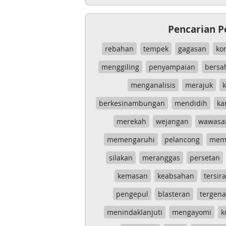
Pencarian P
rebahan
tempek
gagasan
ko
menggiling
penyampaian
bersa
menganalisis
merajuk
k
berkesinambungan
mendidih
ka
merekah
wejangan
wawasa
memengaruhi
pelancong
mem
silakan
meranggas
persetan
kemasan
keabsahan
tersira
pengepul
blasteran
tergen
menindaklanjuti
mengayomi
k