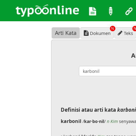
N
Arti Kata
Dokumen
Teks
A
Definisi atau arti kata
karboni
karbonil
/
kar·bo·nil
/
n Kim
senyawa 