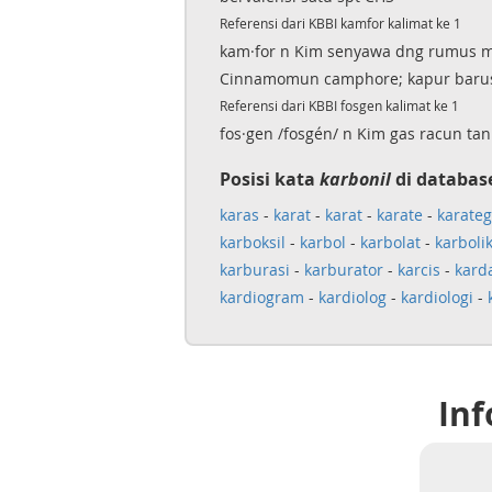
Referensi dari KBBI kamfor kalimat ke 1
kam·for n Kim senyawa dng rumus 
Cinnamomun camphore; kapur baru
Referensi dari KBBI fosgen kalimat ke 1
fos·gen /fosgén/ n Kim gas racun ta
Posisi kata
karbonil
di databas
karas
-
karat
-
karat
-
karate
-
karateg
karboksil
-
karbol
-
karbolat
-
karboli
karburasi
-
karburator
-
karcis
-
kar
kardiogram
-
kardiolog
-
kardiologi
-
Inf