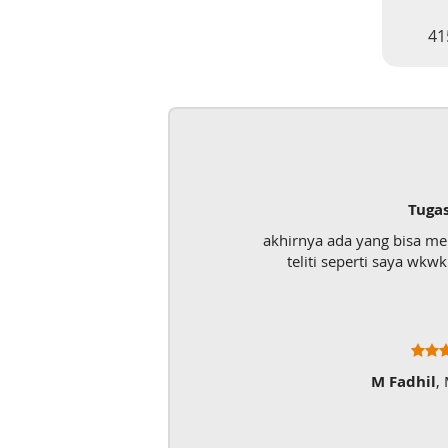
41
Tuga
akhirnya ada yang bisa m
teliti seperti saya wk
M Fadhil
,