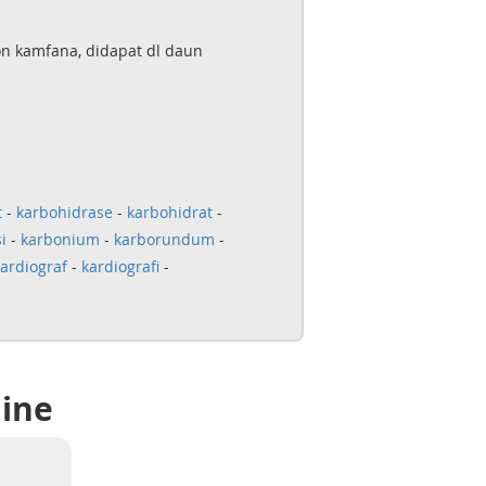
n kamfana, didapat dl daun
t
-
karbohidrase
-
karbohidrat
-
i
-
karbonium
-
karborundum
-
ardiograf
-
kardiografi
-
line