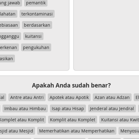
ung jawab
pemantik
lahatan
terkontaminasi
ebiasaan
berdasarkan
ngganggu
kuitansi
erkenan
pengukuhan
asikan
Apakah Anda sudah benar?
al
Antre atau Antri
Apotek atau Apotik
Azan atau Adzan
E
Imbau atau Himbau
Isap atau Hisap
Jenderal atau Jendral
Komplet atau Komplit
Komplit atau Komplet
Kuitansi atau Kwi
jid atau Mesjid
Memerhatikan atau Memperhatikan
Menyosia