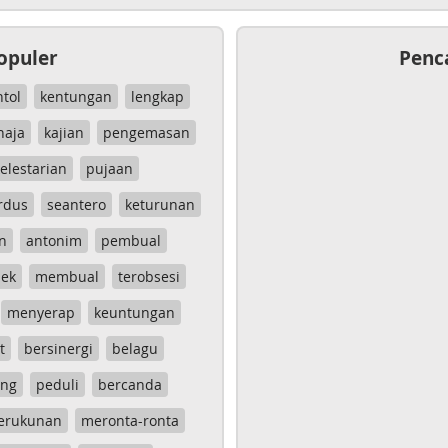
opuler
Penc
ntol
kentungan
lengkap
haja
kajian
pengemasan
elestarian
pujaan
rdus
seantero
keturunan
n
antonim
pembual
ek
membual
terobsesi
menyerap
keuntungan
t
bersinergi
belagu
ang
peduli
bercanda
erukunan
meronta-ronta