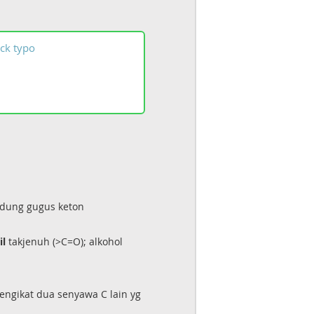
ck
typo
ndung gugus keton
il
takjenuh (>C=O); alkohol
engikat dua senyawa C lain yg