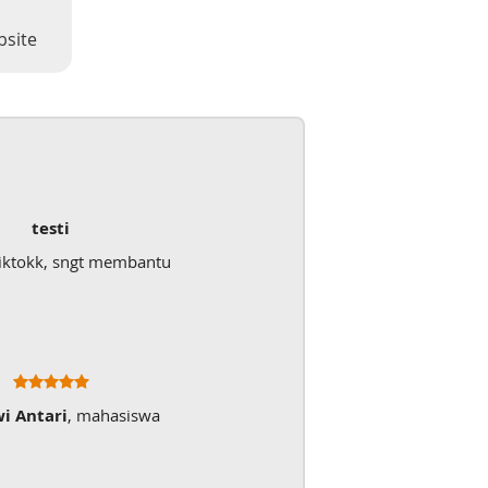
bsite
testi
iktokk, sngt membantu
wi Antari
, mahasiswa