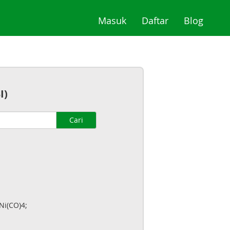
(current)
(current)
(curre
Masuk
Daftar
Blog
I)
Cari
Ni(CO)4;