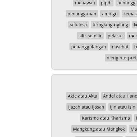
menawan
pipih
penangg
penangguhan
ambigu
kemas
selulosa
terngiang-ngiang
k
silir-semilir
pelacur
me
penanggulangan
nasehat
b
menginterpret
Akte atau Akta
Andal atau Hand
Ijazah atau Ijasah
Ijin atau Izin
Karisma atau Kharisma
Mangkung atau Mangkok
Mas