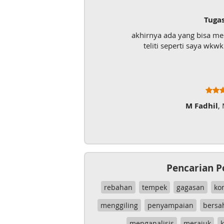
Tuga
akhirnya ada yang bisa m
teliti seperti saya wk
M Fadhil
,
Pencarian P
rebahan
tempek
gagasan
ko
menggiling
penyampaian
bersa
menganalisis
merajuk
k