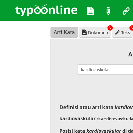
N
Arti Kata
Dokumen
Teks
A
Definisi atau arti kata
kardiov
kardiovaskular
/
kar·di·o·vas·ku·l
Posisi kata
kardiovaskular
di d