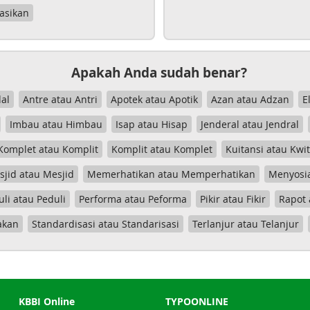
asikan
Apakah Anda sudah benar?
al
Antre atau Antri
Apotek atau Apotik
Azan atau Adzan
E
Imbau atau Himbau
Isap atau Hisap
Jenderal atau Jendral
Komplet atau Komplit
Komplit atau Komplet
Kuitansi atau Kwi
jid atau Mesjid
Memerhatikan atau Memperhatikan
Menyosia
uli atau Peduli
Performa atau Peforma
Pikir atau Fikir
Rapot 
akan
Standardisasi atau Standarisasi
Terlanjur atau Telanjur
KBBI Online
TYPOONLINE