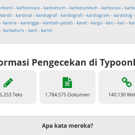
arbonil
-
karbonisasi
-
karbonium
-
karborundum
-
karburasi
-
karb
-
kardil
-
kardinal
-
kardiograf
-
kardiografi
-
kardiogram
-
kardiolog
-
karena
-
karengga
-
kareseh-peseh
-
karet
-
kargo
-
kari
-
kari
-
ka
-
karikaturis
-
karil
-
karim
ormasi Pengecekan di Typoon
5.253 Teks
1.784.575 Dokumen
140.130 We
Apa kata mereka?