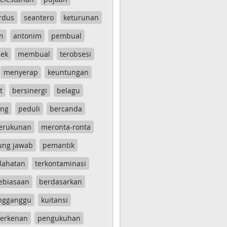
rdus
seantero
keturunan
n
antonim
pembual
ek
membual
terobsesi
menyerap
keuntungan
t
bersinergi
belagu
ang
peduli
bercanda
erukunan
meronta-ronta
ung jawab
pemantik
lahatan
terkontaminasi
ebiasaan
berdasarkan
ngganggu
kuitansi
erkenan
pengukuhan