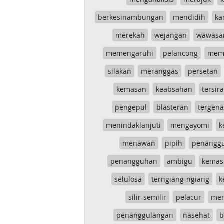
berkesinambungan
mendidih
ka
merekah
wejangan
wawasa
memengaruhi
pelancong
mem
silakan
meranggas
persetan
kemasan
keabsahan
tersira
pengepul
blasteran
tergen
menindaklanjuti
mengayomi
k
menawan
pipih
penangg
penangguhan
ambigu
kemas
selulosa
terngiang-ngiang
k
silir-semilir
pelacur
me
penanggulangan
nasehat
b