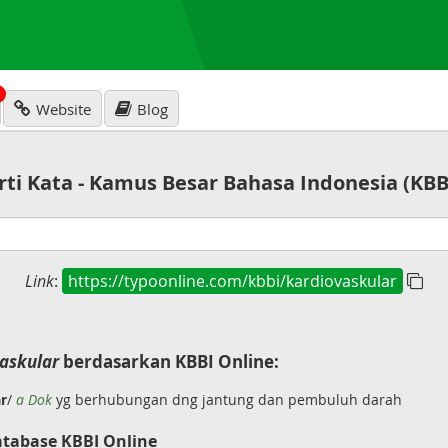
N
Website
Blog
rti Kata - Kamus Besar Bahasa Indonesia (KBB
Link
:
https://typoonline.com/kbbi/kardiovaskular
askular
berdasarkan KBBI Online:
ar
/
a Dok
yg berhubungan dng jantung dan pembuluh darah
atabase KBBI Online