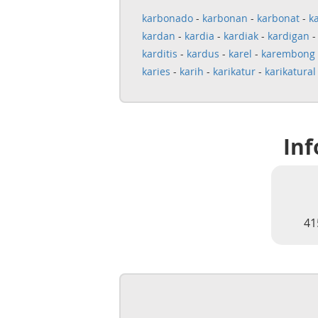
karbonado
-
karbonan
-
karbonat
-
k
kardan
-
kardia
-
kardiak
-
kardigan
karditis
-
kardus
-
karel
-
karembong
karies
-
karih
-
karikatur
-
karikatural
Inf
41