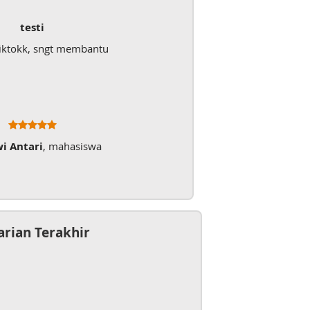
testi
iktokk, sngt membantu
wi Antari
, mahasiswa
arian Terakhir