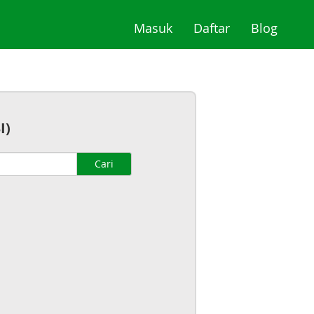
(current)
(current)
(curre
Masuk
Daftar
Blog
I)
Cari