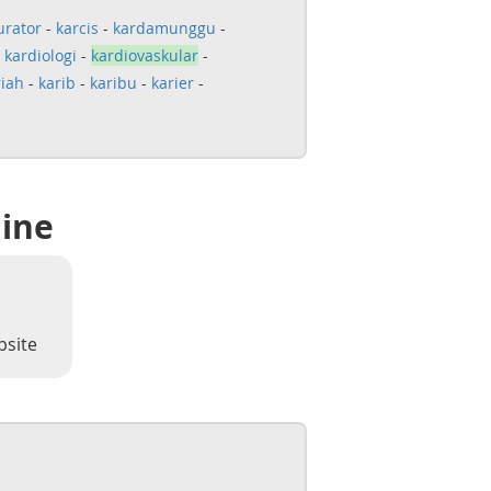
urator
-
karcis
-
kardamunggu
-
-
kardiologi
-
kardiovaskular
-
riah
-
karib
-
karibu
-
karier
-
line
bsite