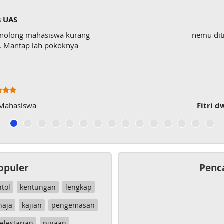
s UAS
enolong mahasiswa kurang
nemu dit
wk. Mantap lah pokoknya
 Mahasiswa
Fitri d
opuler
Penc
ntol
kentungan
lengkap
haja
kajian
pengemasan
elestarian
pujaan