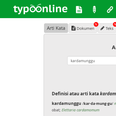
N
Arti Kata
Dokumen
Teks
A
Definisi atau arti kata
kardam
kardamunggu
/
kar·da·mung·gu
/
obat;
Elettaria cardamomum