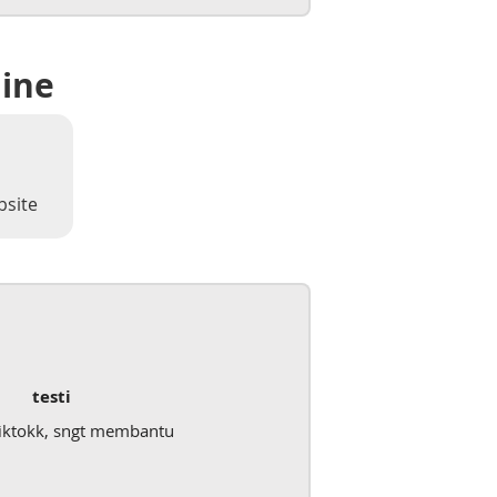
line
bsite
testi
iktokk, sngt membantu