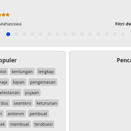
 Mahasiswa
Fitri d
opuler
Penc
ntol
kentungan
lengkap
haja
kajian
pengemasan
elestarian
pujaan
rdus
seantero
keturunan
n
antonim
pembual
ek
membual
terobsesi