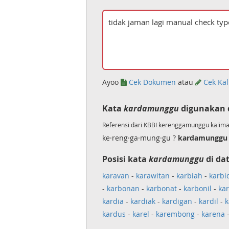
Ayoo
Cek Dokumen
atau
Cek Kal
Kata
kardamunggu
digunakan 
Referensi dari KBBI kerenggamunggu kalima
ke·reng·ga·mung·gu ?
kardamunggu
Posisi kata
kardamunggu
di da
karavan
-
karawitan
-
karbiah
-
karbi
-
karbonan
-
karbonat
-
karbonil
-
kar
kardia
-
kardiak
-
kardigan
-
kardil
-
k
kardus
-
karel
-
karembong
-
karena