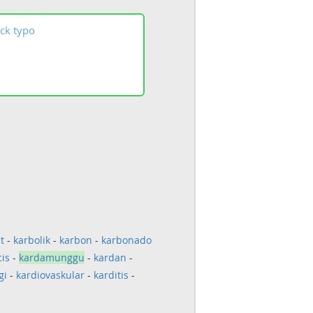
ck
typo
t
-
karbolik
-
karbon
-
karbonado
cis
-
kardamunggu
-
kardan
-
gi
-
kardiovaskular
-
karditis
-