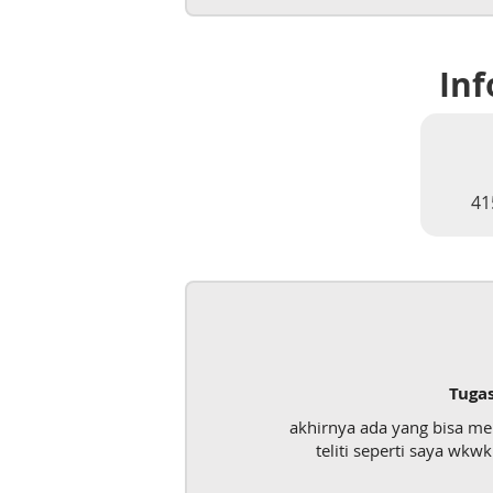
Inf
41
Tuga
akhirnya ada yang bisa m
teliti seperti saya wk