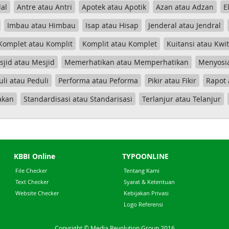
al
Antre atau Antri
Apotek atau Apotik
Azan atau Adzan
E
Imbau atau Himbau
Isap atau Hisap
Jenderal atau Jendral
Komplet atau Komplit
Komplit atau Komplet
Kuitansi atau Kwi
jid atau Mesjid
Memerhatikan atau Memperhatikan
Menyosia
uli atau Peduli
Performa atau Peforma
Pikir atau Fikir
Rapot 
akan
Standardisasi atau Standarisasi
Terlanjur atau Telanjur
KBBI Online
TYPOONLINE
File Checker
Tentang Kami
Text Checker
Syarat & Ketentuan
Website Checker
Kebijakan Privasi
Logo Referensi
Copyright © Media Revolution Group 2016