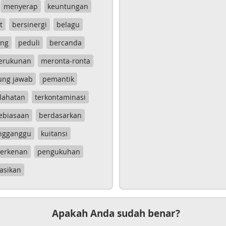
menyerap
keuntungan
t
bersinergi
belagu
ang
peduli
bercanda
erukunan
meronta-ronta
ung jawab
pemantik
lahatan
terkontaminasi
ebiasaan
berdasarkan
ngganggu
kuitansi
erkenan
pengukuhan
asikan
Apakah Anda sudah benar?