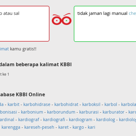
tidak
jaman
lagi
manual
che
imat
kamu gratis!!
dalam beberapa kalimat KBBI
t ke 1
tabase KBBI Online
da
-
karbit
-
karbohidrase
-
karbohidrat
-
karboksil
-
karbol
-
karbola
bonisasi
-
karbonium
-
karborundum
-
karburasi
-
karburator
-
kar
ardinal
-
kardiograf
-
kardiografi
-
kardiogram
-
kardiolog
-
kardiolo
-
karengga
-
kareseh-peseh
-
karet
-
kargo
-
kari