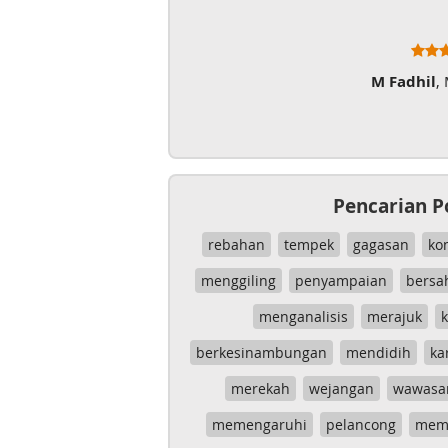
M Fadhil
,
Pencarian P
rebahan
tempek
gagasan
ko
menggiling
penyampaian
bersa
menganalisis
merajuk
k
berkesinambungan
mendidih
ka
merekah
wejangan
wawasa
memengaruhi
pelancong
mem