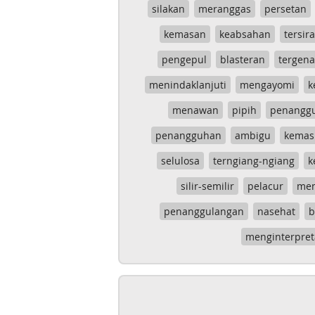
silakan
meranggas
persetan
kemasan
keabsahan
tersira
pengepul
blasteran
tergen
menindaklanjuti
mengayomi
k
menawan
pipih
penangg
penangguhan
ambigu
kemas
selulosa
terngiang-ngiang
k
silir-semilir
pelacur
me
penanggulangan
nasehat
b
menginterpret