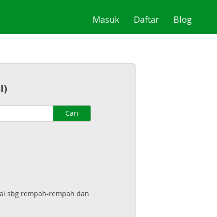
(current)
(current)
(curre
Masuk
Daftar
Blog
I)
Cari
akai sbg rempah-rempah dan