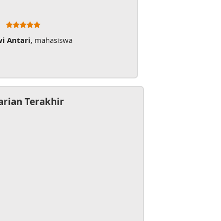
wi Antari
, mahasiswa
arian Terakhir