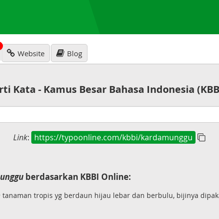
N
Website
Blog
rti Kata - Kamus Besar Bahasa Indonesia (KBB
Link
:
https://typoonline.com/kbbi/kardamunggu
unggu
berdasarkan KBBI Online:
n
tanaman tropis yg berdaun hijau lebar dan berbulu, bijinya dip