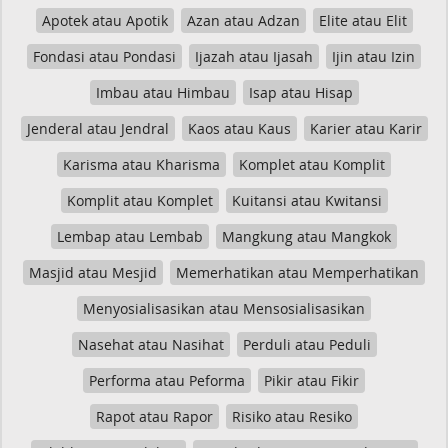
Apotek atau Apotik
Azan atau Adzan
Elite atau Elit
Fondasi atau Pondasi
Ijazah atau Ijasah
Ijin atau Izin
Imbau atau Himbau
Isap atau Hisap
Jenderal atau Jendral
Kaos atau Kaus
Karier atau Karir
Karisma atau Kharisma
Komplet atau Komplit
Komplit atau Komplet
Kuitansi atau Kwitansi
Lembap atau Lembab
Mangkung atau Mangkok
Masjid atau Mesjid
Memerhatikan atau Memperhatikan
Menyosialisasikan atau Mensosialisasikan
Nasehat atau Nasihat
Perduli atau Peduli
Performa atau Peforma
Pikir atau Fikir
Rapot atau Rapor
Risiko atau Resiko