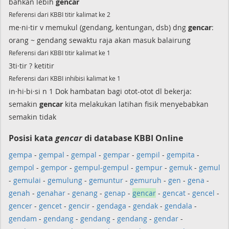
bahkan lebih
gencar
Referensi dari KBBI titir kalimat ke 2
me·ni·tir v memukul (gendang, kentungan, dsb) dng
gencar
:
orang ~ gendang sewaktu raja akan masuk balairung
Referensi dari KBBI titir kalimat ke 1
3ti·tir ? ketitir
Referensi dari KBBI inhibisi kalimat ke 1
in·hi·bi·si n 1 Dok hambatan bagi otot-otot dl bekerja:
semakin
gencar
kita melakukan latihan fisik menyebabkan
semakin tidak
Posisi kata
gencar
di database KBBI Online
gempa
-
gempal
-
gempal
-
gempar
-
gempil
-
gempita
-
gempol
-
gempor
-
gempul-gempul
-
gempur
-
gemuk
-
gemul
-
gemulai
-
gemulung
-
gemuntur
-
gemuruh
-
gen
-
gena
-
genah
-
genahar
-
genang
-
genap
-
gencar
-
gencat
-
gencel
-
gencer
-
gencet
-
gencir
-
gendaga
-
gendak
-
gendala
-
gendam
-
gendang
-
gendang
-
gendang
-
gendar
-