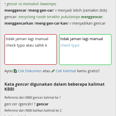
• gencar ia memukuli lawannya
;
menggencar
/
meng·gen·car
/
v
menjadi lebih (semakin dsb)
gencar:
menjelang ronde terakhir pukulannya
menggencar
;
menggencarkan
/
meng·gen·car·kan
/
v
menjadikan gencar
tidak
jaman
lagi
manual
check
typo
Ayoo
Cek Dokumen
atau
Cek Kalimat
kamu gratis!!
Kata
gencar
digunakan dalam beberapa kalimat
KBBI
Referensi dari KBBI gencer kalimat ke 1
gen·cer /gencér/ ?
gencar
Referensi dari KBBI bahkan kalimat ke 2