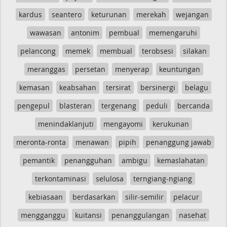
kardus
seantero
keturunan
merekah
wejangan
wawasan
antonim
pembual
memengaruhi
pelancong
memek
membual
terobsesi
silakan
meranggas
persetan
menyerap
keuntungan
kemasan
keabsahan
tersirat
bersinergi
belagu
pengepul
blasteran
tergenang
peduli
bercanda
menindaklanjuti
mengayomi
kerukunan
meronta-ronta
menawan
pipih
penanggung jawab
pemantik
penangguhan
ambigu
kemaslahatan
terkontaminasi
selulosa
terngiang-ngiang
kebiasaan
berdasarkan
silir-semilir
pelacur
mengganggu
kuitansi
penanggulangan
nasehat