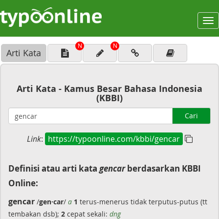
To
na
N
N
Arti Kata
Arti Kata - Kamus Besar Bahasa Indonesia
(KBBI)
Cari
Link
:
https://typoonline.com/kbbi/gencar
Definisi atau arti kata
gencar
berdasarkan KBBI
Online:
gencar
/
gen·car
/
a
1
terus-menerus tidak terputus-putus (tt
tembakan dsb);
2
cepat sekali:
dng