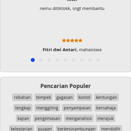
nemu ditiktokk, sngt membantu
Fitri dwi Antari
, mahasiswa
Pencarian Populer
rebahan
tempek
gagasan
kontol
kentungan
lengkap
menggiling
penyampaian
bersahaja
kajian
pengemasan
menganalisis
merajuk
kelestarian
pujaan
berkesinambungan
mendidih