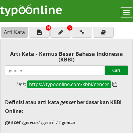
To
na
N
N
Arti Kata
Arti Kata - Kamus Besar Bahasa Indonesia
(KBBI)
Cari
Link
:
https://typoonline.com/kbbi/gencer
Definisi atau arti kata
gencer
berdasarkan KBBI
Online:
gencer
/
gen·cer
/ /gencér/ ?
gencar