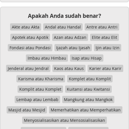
Apakah Anda sudah benar?
Akte atau Akta
Andal atau Handal
Antre atau Antri
Apotek atau Apotik
Azan atau Adzan
Elite atau Elit
Fondasi atau Pondasi
Ijazah atau Ijasah
Ijin atau Izin
Imbau atau Himbau
Isap atau Hisap
Jenderal atau Jendral
Kaos atau Kaus
Karier atau Karir
Karisma atau Kharisma
Komplet atau Komplit
Komplit atau Komplet
Kuitansi atau Kwitansi
Lembap atau Lembab
Mangkung atau Mangkok
Masjid atau Mesjid
Memerhatikan atau Memperhatikan
Menyosialisasikan atau Mensosialisasikan