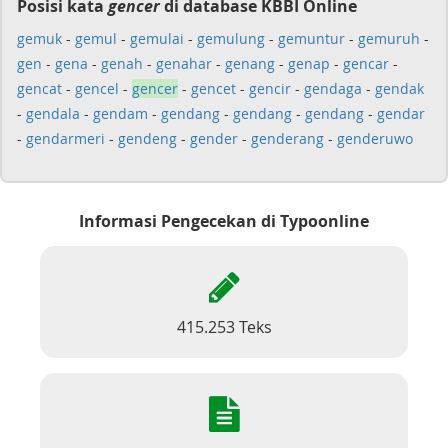
Posisi kata
gencer
di database KBBI Online
gemuk
-
gemul
-
gemulai
-
gemulung
-
gemuntur
-
gemuruh
-
gen
-
gena
-
genah
-
genahar
-
genang
-
genap
-
gencar
-
gencat
-
gencel
-
gencer
-
gencet
-
gencir
-
gendaga
-
gendak
-
gendala
-
gendam
-
gendang
-
gendang
-
gendang
-
gendar
-
gendarmeri
-
gendeng
-
gender
-
genderang
-
genderuwo
Informasi Pengecekan di Typoonline
415.253 Teks