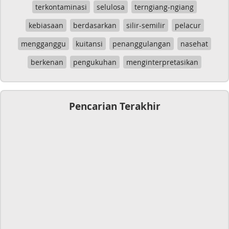
terkontaminasi
selulosa
terngiang-ngiang
kebiasaan
berdasarkan
silir-semilir
pelacur
mengganggu
kuitansi
penanggulangan
nasehat
berkenan
pengukuhan
menginterpretasikan
Pencarian Terakhir