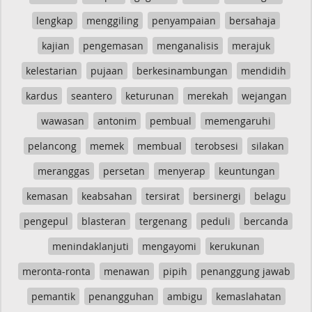
lengkap
menggiling
penyampaian
bersahaja
kajian
pengemasan
menganalisis
merajuk
kelestarian
pujaan
berkesinambungan
mendidih
kardus
seantero
keturunan
merekah
wejangan
wawasan
antonim
pembual
memengaruhi
pelancong
memek
membual
terobsesi
silakan
meranggas
persetan
menyerap
keuntungan
kemasan
keabsahan
tersirat
bersinergi
belagu
pengepul
blasteran
tergenang
peduli
bercanda
menindaklanjuti
mengayomi
kerukunan
meronta-ronta
menawan
pipih
penanggung jawab
pemantik
penangguhan
ambigu
kemaslahatan