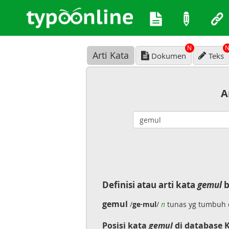
N
Arti Kata
Dokumen
Teks
A
Definisi atau arti kata
gemul
b
gemul
/
ge·mul
/
n
tunas yg tumbuh d
Posisi kata
gemul
di database 