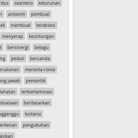
rdus
seantero
keturunan
n
antonim
pembual
ek
membual
terobsesi
menyerap
keuntungan
t
bersinergi
belagu
ang
peduli
bercanda
erukunan
meronta-ronta
ung jawab
pemantik
lahatan
terkontaminasi
ebiasaan
berdasarkan
ngganggu
kuitansi
erkenan
pengukuhan
asikan