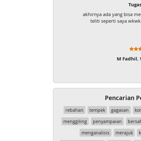
Tuga
akhirnya ada yang bisa m
teliti seperti saya wk
M Fadhil
,
Pencarian P
rebahan
tempek
gagasan
ko
menggiling
penyampaian
bersa
menganalisis
merajuk
k