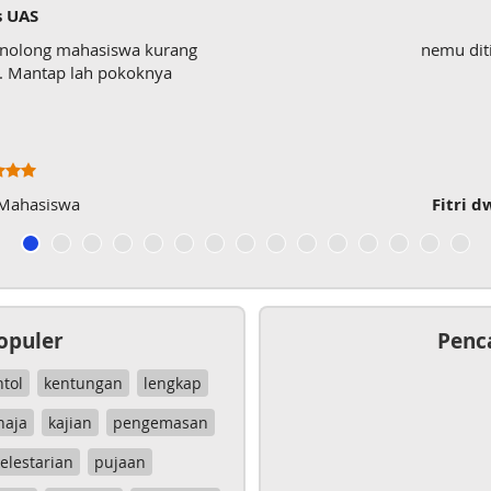
s UAS
enolong mahasiswa kurang
nemu dit
wk. Mantap lah pokoknya
 Mahasiswa
Fitri d
opuler
Penc
ntol
kentungan
lengkap
haja
kajian
pengemasan
elestarian
pujaan