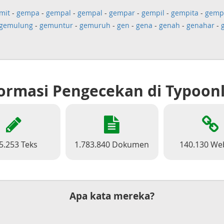
mit
-
gempa
-
gempal
-
gempal
-
gempar
-
gempil
-
gempita
-
gemp
gemulung
-
gemuntur
-
gemuruh
-
gen
-
gena
-
genah
-
genahar
-
ormasi Pengecekan di Typoon
5.253 Teks
1.783.840 Dokumen
140.130 We
Apa kata mereka?