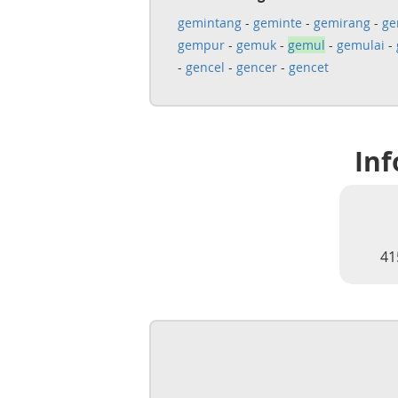
gemintang
-
geminte
-
gemirang
-
ge
gempur
-
gemuk
-
gemul
-
gemulai
-
-
gencel
-
gencer
-
gencet
Inf
41