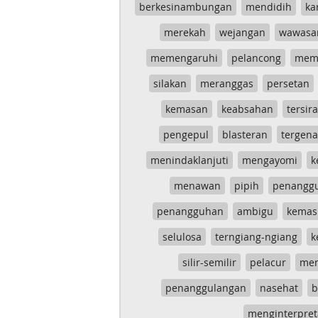
berkesinambungan
mendidih
ka
merekah
wejangan
wawasa
memengaruhi
pelancong
mem
silakan
meranggas
persetan
kemasan
keabsahan
tersira
pengepul
blasteran
tergen
menindaklanjuti
mengayomi
k
menawan
pipih
penangg
penangguhan
ambigu
kemas
selulosa
terngiang-ngiang
k
silir-semilir
pelacur
me
penanggulangan
nasehat
b
menginterpret