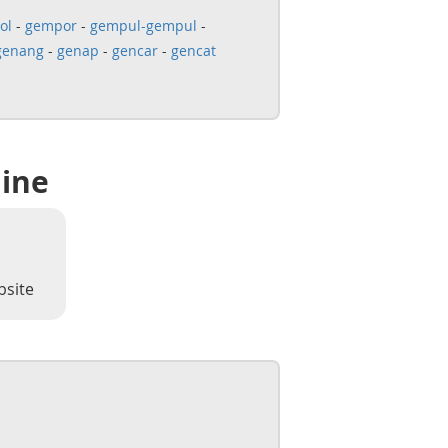
ol
-
gempor
-
gempul-gempul
-
genang
-
genap
-
gencar
-
gencat
line
bsite