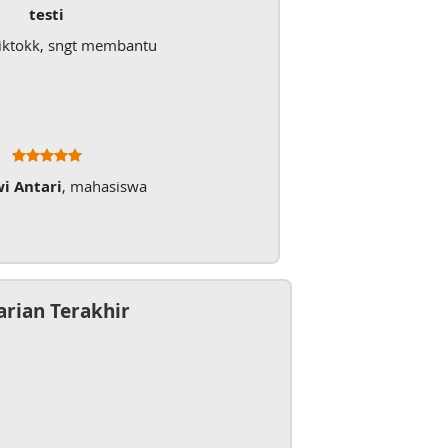
testi
iktokk, sngt membantu
wi Antari
, mahasiswa
arian Terakhir