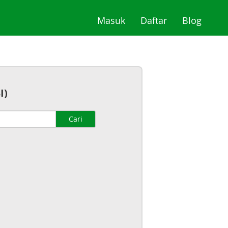
(current)
(current)
(curre
Masuk
Daftar
Blog
I)
Cari