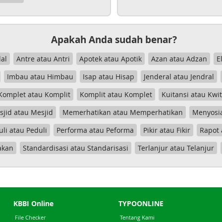
Apakah Anda sudah benar?
al
Antre atau Antri
Apotek atau Apotik
Azan atau Adzan
E
Imbau atau Himbau
Isap atau Hisap
Jenderal atau Jendral
Komplet atau Komplit
Komplit atau Komplet
Kuitansi atau Kwi
jid atau Mesjid
Memerhatikan atau Memperhatikan
Menyosia
uli atau Peduli
Performa atau Peforma
Pikir atau Fikir
Rapot 
akan
Standardisasi atau Standarisasi
Terlanjur atau Telanjur
KBBI Online
TYPOONLINE
File Checker
Tentang Kami