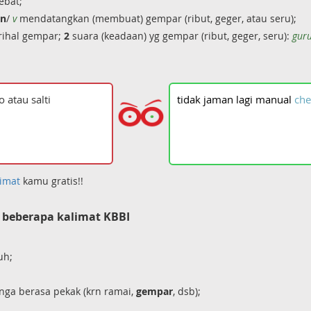
ebat;
an
/
v
mendatangkan (membuat) gempar (ribut, geger, atau seru);
ihal gempar;
2
suara (keadaan) yg gempar (ribut, geger, seru):
gur
tidak
jaman
lagi
manual
che
imat
kamu gratis!!
beberapa kalimat KBBI
uh;
nga berasa pekak (krn ramai,
gempar
, dsb);