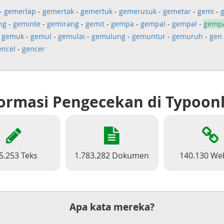
-
gemerlap
-
gemertak
-
gemertuk
-
gemerusuk
-
gemetar
-
gemi
-
ng
-
geminte
-
gemirang
-
gemit
-
gempa
-
gempal
-
gempal
-
gemp
-
gemuk
-
gemul
-
gemulai
-
gemulung
-
gemuntur
-
gemuruh
-
gen
encel
-
gencer
ormasi Pengecekan di Typoon
5.253 Teks
1.783.282 Dokumen
140.130 We
Apa kata mereka?