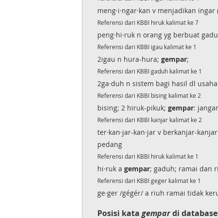
meng·i·ngar·kan v menjadikan ingar 
Referensi dari KBBI hiruk kalimat ke 7
peng·hi·ruk n orang yg berbuat gadu
Referensi dari KBBI igau kalimat ke 1
2igau n hura-hura;
gempar
;
Referensi dari KBBI gaduh kalimat ke 1
2ga·duh n sistem bagi hasil dl usah
Referensi dari KBBI bising kalimat ke 2
bising; 2 hiruk-pikuk;
gempar
: janga
Referensi dari KBBI kanjar kalimat ke 2
ter·kan·jar-kan·jar v berkanjar-kanj
pedang
Referensi dari KBBI hiruk kalimat ke 1
hi·ruk a
gempar
; gaduh; ramai dan ri
Referensi dari KBBI geger kalimat ke 1
ge·ger /gégér/ a riuh ramai tidak ke
Posisi kata
gempar
di database