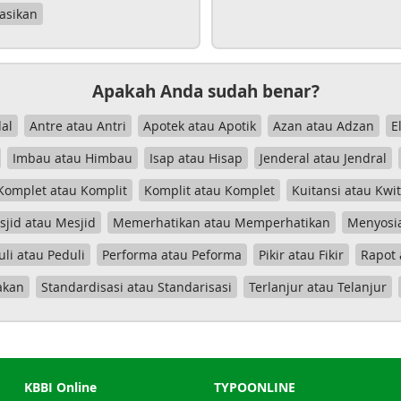
asikan
Apakah Anda sudah benar?
al
Antre atau Antri
Apotek atau Apotik
Azan atau Adzan
E
Imbau atau Himbau
Isap atau Hisap
Jenderal atau Jendral
Komplet atau Komplit
Komplit atau Komplet
Kuitansi atau Kwi
jid atau Mesjid
Memerhatikan atau Memperhatikan
Menyosia
uli atau Peduli
Performa atau Peforma
Pikir atau Fikir
Rapot 
akan
Standardisasi atau Standarisasi
Terlanjur atau Telanjur
KBBI Online
TYPOONLINE