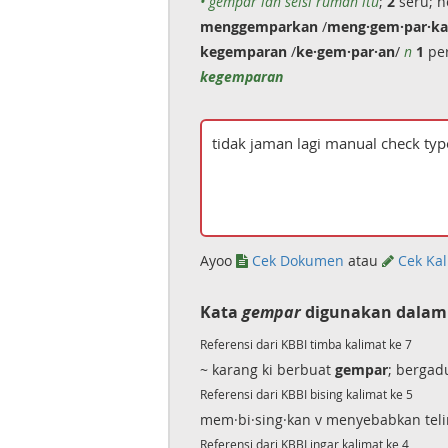
• gempar lah seisi rumah itu
;
2
seru; h
menggemparkan
/
meng·gem·par·k
kegemparan
/
ke·gem·par·an
/
n
1
per
kegemparan
Ayoo
Cek Dokumen
atau
Cek Kal
Kata
gempar
digunakan dalam 
Referensi dari KBBI timba kalimat ke 7
~ karang ki berbuat
gempar
; bergad
Referensi dari KBBI bising kalimat ke 5
mem·bi·sing·kan v menyebabkan teli
Referensi dari KBBI ingar kalimat ke 4