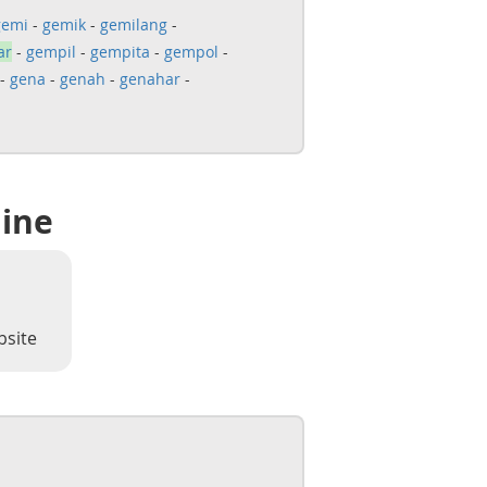
gemi
-
gemik
-
gemilang
-
ar
-
gempil
-
gempita
-
gempol
-
-
gena
-
genah
-
genahar
-
line
bsite