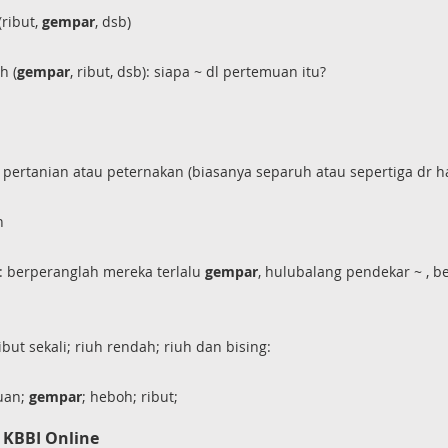
(ribut,
gempar
, dsb)
h (
gempar
, ribut, dsb): siapa ~ dl pertemuan itu?
a pertanian atau peternakan (biasanya separuh atau sepertiga dr h
n
ar: berperanglah mereka terlalu
gempar
, hulubalang pendekar ~ , 
but sekali; riuh rendah; riuh dan bising:
ruan;
gempar
; heboh; ribut;
 KBBI Online