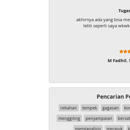
Tugas UAS
akhirnya ada yang bisa menolong mahasiswa kurang
teliti seperti saya wkwk. Mantap lah pokoknya
M Fadhil
, Mahasiswa
Pencarian P
rebahan
tempek
gagasan
ko
menggiling
penyampaian
bersa
menganalisis
merajuk
k