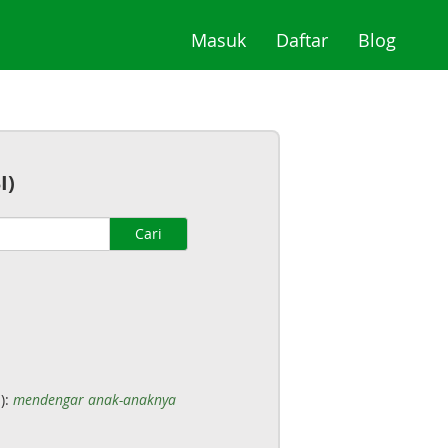
(current)
(current)
(curre
Masuk
Daftar
Blog
I)
Cari
):
mendengar anak-anaknya