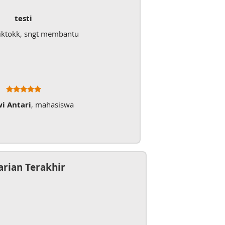
Dokumen
Mudah sekali, tinggal kirim dokumennya langsung jadi
Ratna Fa
arian Terakhir