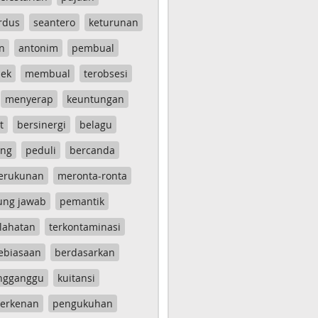
rdus
seantero
keturunan
n
antonim
pembual
ek
membual
terobsesi
menyerap
keuntungan
t
bersinergi
belagu
ang
peduli
bercanda
erukunan
meronta-ronta
ung jawab
pemantik
lahatan
terkontaminasi
ebiasaan
berdasarkan
ngganggu
kuitansi
erkenan
pengukuhan