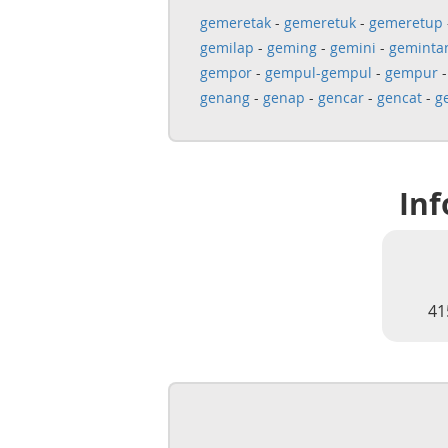
gemeretak
-
gemeretuk
-
gemeretup
gemilap
-
geming
-
gemini
-
geminta
gempor
-
gempul-gempul
-
gempur
genang
-
genap
-
gencar
-
gencat
-
g
Inf
41