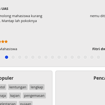
testi
nemu ditiktokk, sngt membantu
Fitri dwi Antari
, mahasiswa
opuler
Penc
ntol
kentungan
lengkap
haja
kajian
pengemasan
elestarian
pujaan