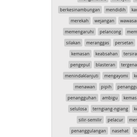
berkesinambungan
mendidih
ka
merekah
wejangan
wawasa
memengaruhi
pelancong
mem
silakan
meranggas
persetan
kemasan
keabsahan
tersira
pengepul
blasteran
tergen
menindaklanjuti
mengayomi
k
menawan
pipih
penangg
penangguhan
ambigu
kemas
selulosa
terngiang-ngiang
k
silir-semilir
pelacur
me
penanggulangan
nasehat
b