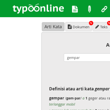
N
Arti Kata
Dokumen
Teks
A
Definisi atau arti kata
gempar
gempar
/
gem·par
/
a
1
geger atau ra
terlanggar mobil