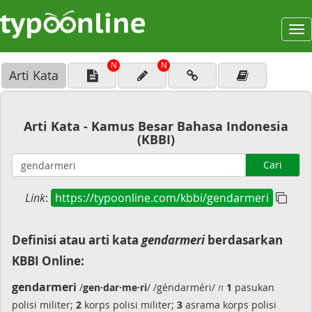
To
na
N
N
Arti Kata
Arti Kata - Kamus Besar Bahasa Indonesia
(KBBI)
Cari
Link
:
https://typoonline.com/kbbi/gendarmeri
Definisi atau arti kata
gendarmeri
berdasarkan
KBBI Online:
gendarmeri
/
gen·dar·me·ri
/ /géndarméri/
n
1
pasukan
polisi militer;
2
korps polisi militer;
3
asrama korps polisi