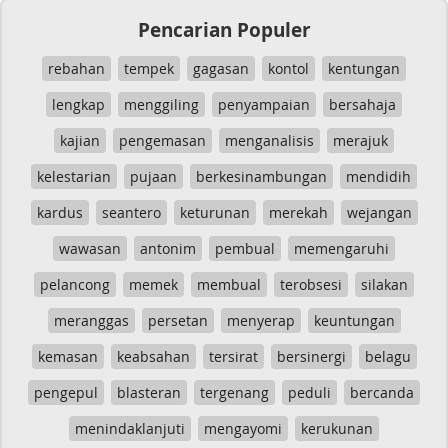
Pencarian Populer
rebahan
tempek
gagasan
kontol
kentungan
lengkap
menggiling
penyampaian
bersahaja
kajian
pengemasan
menganalisis
merajuk
kelestarian
pujaan
berkesinambungan
mendidih
kardus
seantero
keturunan
merekah
wejangan
wawasan
antonim
pembual
memengaruhi
pelancong
memek
membual
terobsesi
silakan
meranggas
persetan
menyerap
keuntungan
kemasan
keabsahan
tersirat
bersinergi
belagu
pengepul
blasteran
tergenang
peduli
bercanda
menindaklanjuti
mengayomi
kerukunan