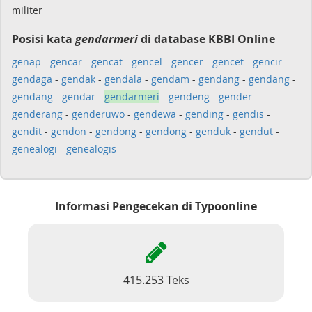
militer
Posisi kata
gendarmeri
di database KBBI Online
genap
-
gencar
-
gencat
-
gencel
-
gencer
-
gencet
-
gencir
-
gendaga
-
gendak
-
gendala
-
gendam
-
gendang
-
gendang
-
gendang
-
gendar
-
gendarmeri
-
gendeng
-
gender
-
genderang
-
genderuwo
-
gendewa
-
gending
-
gendis
-
gendit
-
gendon
-
gendong
-
gendong
-
genduk
-
gendut
-
genealogi
-
genealogis
Informasi Pengecekan di Typoonline
415.253 Teks