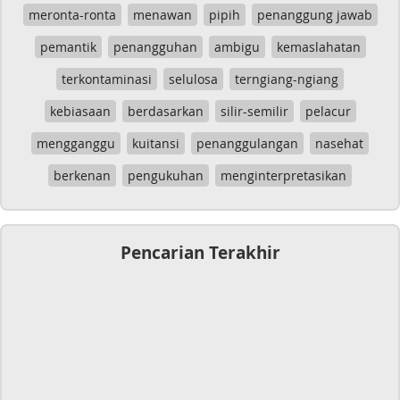
meronta-ronta
menawan
pipih
penanggung jawab
pemantik
penangguhan
ambigu
kemaslahatan
terkontaminasi
selulosa
terngiang-ngiang
kebiasaan
berdasarkan
silir-semilir
pelacur
mengganggu
kuitansi
penanggulangan
nasehat
berkenan
pengukuhan
menginterpretasikan
Pencarian Terakhir