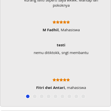
kurang teliti seperti saya wkwk. Mantap lah
pokoknya
M Fadhil
, Mahasiswa
testi
nemu ditiktokk, sngt membantu
Fitri dwi Antari
, mahasiswa