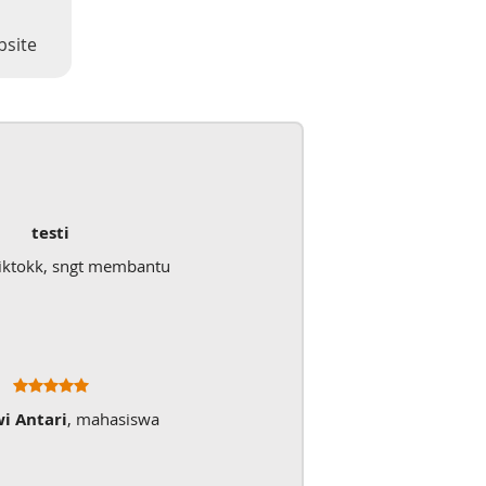
bsite
testi
iktokk, sngt membantu
wi Antari
, mahasiswa