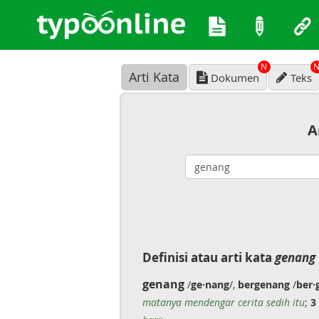
N
Arti Kata
Dokumen
Teks
A
Definisi atau arti kata
genang
genang
/
ge·nang
/,
bergenang
/
ber·
matanya mendengar cerita sedih itu
;
3