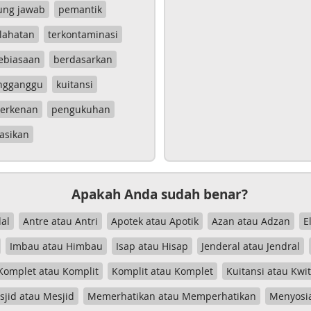
ung jawab
pemantik
lahatan
terkontaminasi
ebiasaan
berdasarkan
ngganggu
kuitansi
erkenan
pengukuhan
asikan
Apakah Anda sudah benar?
al
Antre atau Antri
Apotek atau Apotik
Azan atau Adzan
E
Imbau atau Himbau
Isap atau Hisap
Jenderal atau Jendral
Komplet atau Komplit
Komplit atau Komplet
Kuitansi atau Kwi
jid atau Mesjid
Memerhatikan atau Memperhatikan
Menyosia