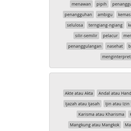
menawan
pipih
penangg
penangguhan
ambigu
kemas
selulosa
terngiang-ngiang
k
silir-semilir
pelacur
me
penanggulangan
nasehat
b
menginterpret
Akte atau Akta
Andal atau Hand
Ijazah atau Ijasah
Ijin atau Izin
Karisma atau Kharisma
Mangkung atau Mangkok
Mas