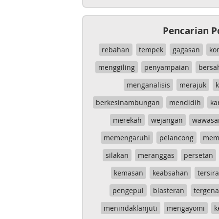
Pencarian P
rebahan
tempek
gagasan
ko
menggiling
penyampaian
bersa
menganalisis
merajuk
k
berkesinambungan
mendidih
ka
merekah
wejangan
wawasa
memengaruhi
pelancong
mem
silakan
meranggas
persetan
kemasan
keabsahan
tersira
pengepul
blasteran
tergen
menindaklanjuti
mengayomi
k