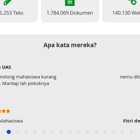
5.253 Teks
1.784.069 Dokumen
140.130 We
Apa kata mereka?
s UAS
enolong mahasiswa kurang
nemu dit
wk. Mantap lah pokoknya
 Mahasiswa
Fitri d