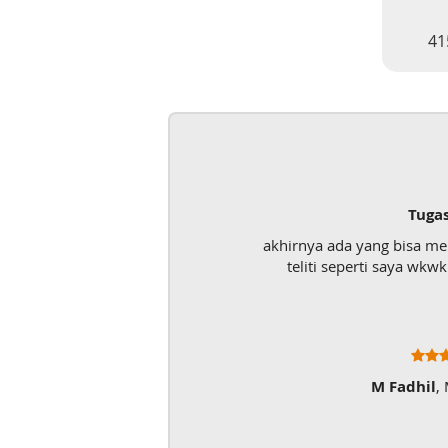
41
Tuga
akhirnya ada yang bisa m
teliti seperti saya wk
M Fadhil
,