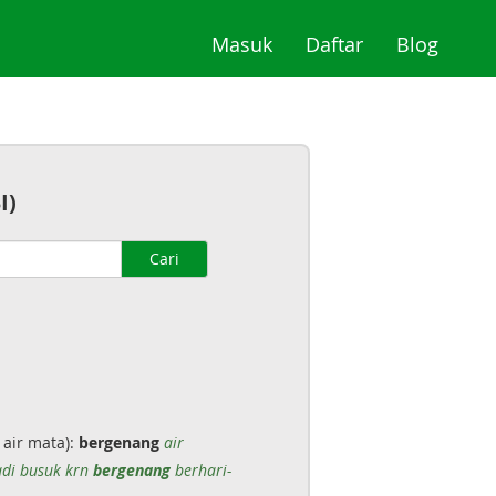
(current)
(current)
(curre
Masuk
Daftar
Blog
I)
Cari
 air mata):
bergenang
air
di busuk krn
bergenang
berhari-