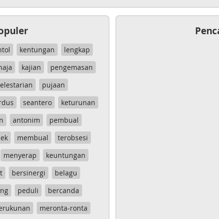
opuler
Penc
ntol
kentungan
lengkap
haja
kajian
pengemasan
elestarian
pujaan
rdus
seantero
keturunan
n
antonim
pembual
ek
membual
terobsesi
menyerap
keuntungan
t
bersinergi
belagu
ang
peduli
bercanda
erukunan
meronta-ronta