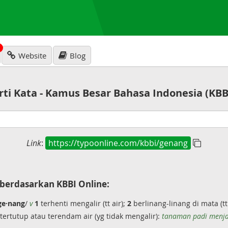
N
Website
Blog
rti Kata - Kamus Besar Bahasa Indonesia (KBB
Link
:
https://typoonline.com/kbbi/genang
berdasarkan KBBI Online:
ge·nang
/
v
1
terhenti mengalir (tt air);
2
berlinang-linang di mata (tt
tertutup atau terendam air (yg tidak mengalir):
tanaman padi menja