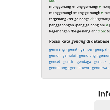
hari
;
menggenang
/
meng·ge·nang
/
v
mengu
menggenangi
/
meng·ge·nangi
/
v
menj
tergenang
/
ter·ge·nang
/
v
bergenang
penggenangan
/
peng·ge·nang·an
/
n
p
kegenangan
/
ke·ge·nang·an
/
a cak
te
Posisi kata
genang
di database
gemirang
-
gemit
-
gempa
-
gempal
gemul
-
gemulai
-
gemulung
-
gemun
gencet
-
gencir
-
gendaga
-
gendak
-
genderang
-
genderuwo
-
gendewa
Inf