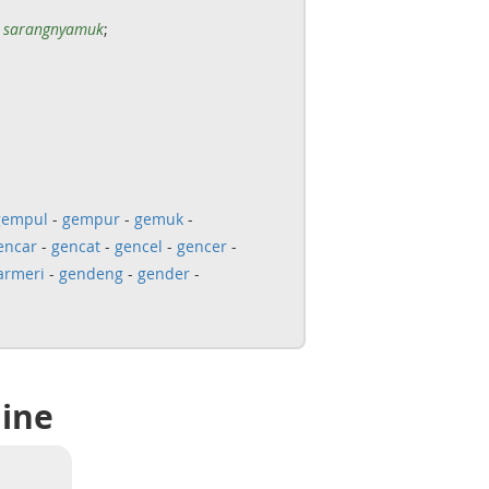
 sarangnyamuk
;
gempul
-
gempur
-
gemuk
-
encar
-
gencat
-
gencel
-
gencer
-
armeri
-
gendeng
-
gender
-
line