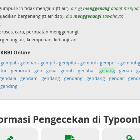
mpul krn tidak mengalir (tt air):
air yg
menggenang
dapat menjadi
adikan bergenang (tt air dsb):
dia
menggenangi
sawahnya
;
;
roses, cara, perbuatan menggenangi;
rgenang air; keempohan; kebanjiran
 KBBI Online
-
gempal
-
gempar
-
gempil
-
gempita
-
gempol
-
gempor
-
gempul-
tur
-
gemuruh
-
gen
-
gena
-
genah
-
genahar
-
genang
-
genap
-
g
gendala
-
gendam
-
gendang
-
gendang
-
gendang
-
gendar
-
gend
-
gending
ormasi Pengecekan di Typoon