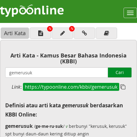
To
na
N
N
Arti Kata
Arti Kata - Kamus Besar Bahasa Indonesia
(KBBI)
Cari
Link
:
https://typoonline.com/kbbi/gemerusuk
Definisi atau arti kata
gemerusuk
berdasarkan
KBBI Online:
gemerusuk
/
ge·me·ru·suk
/
v
berbunyi "kerusuk, kerusuk"
spt bunyi daun-daun kering ditiup angin