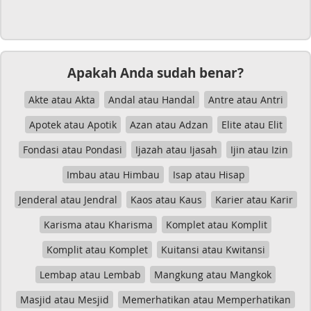
Apakah Anda sudah benar?
Akte atau Akta
Andal atau Handal
Antre atau Antri
Apotek atau Apotik
Azan atau Adzan
Elite atau Elit
Fondasi atau Pondasi
Ijazah atau Ijasah
Ijin atau Izin
Imbau atau Himbau
Isap atau Hisap
Jenderal atau Jendral
Kaos atau Kaus
Karier atau Karir
Karisma atau Kharisma
Komplet atau Komplit
Komplit atau Komplet
Kuitansi atau Kwitansi
Lembap atau Lembab
Mangkung atau Mangkok
Masjid atau Mesjid
Memerhatikan atau Memperhatikan