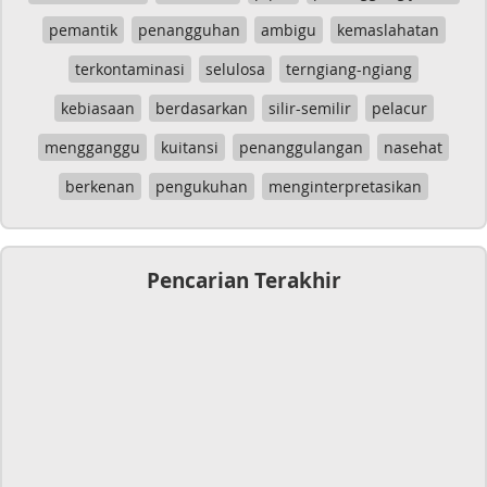
pemantik
penangguhan
ambigu
kemaslahatan
terkontaminasi
selulosa
terngiang-ngiang
kebiasaan
berdasarkan
silir-semilir
pelacur
mengganggu
kuitansi
penanggulangan
nasehat
berkenan
pengukuhan
menginterpretasikan
Pencarian Terakhir