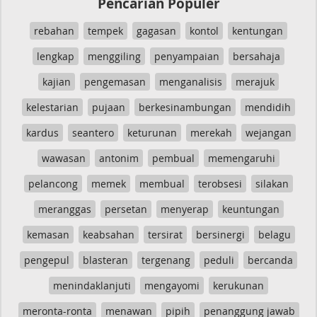
Pencarian Populer
rebahan
tempek
gagasan
kontol
kentungan
lengkap
menggiling
penyampaian
bersahaja
kajian
pengemasan
menganalisis
merajuk
kelestarian
pujaan
berkesinambungan
mendidih
kardus
seantero
keturunan
merekah
wejangan
wawasan
antonim
pembual
memengaruhi
pelancong
memek
membual
terobsesi
silakan
meranggas
persetan
menyerap
keuntungan
kemasan
keabsahan
tersirat
bersinergi
belagu
pengepul
blasteran
tergenang
peduli
bercanda
menindaklanjuti
mengayomi
kerukunan
meronta-ronta
menawan
pipih
penanggung jawab