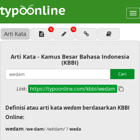
To
na
N
N
Arti Kata
Arti Kata - Kamus Besar Bahasa Indonesia
(KBBI)
Cari
Link
:
https://typoonline.com/kbbi/wedam
Definisi atau arti kata
wedam
berdasarkan KBBI
Online:
wedam
/
we·dam
/ /wédam/ ?
weda