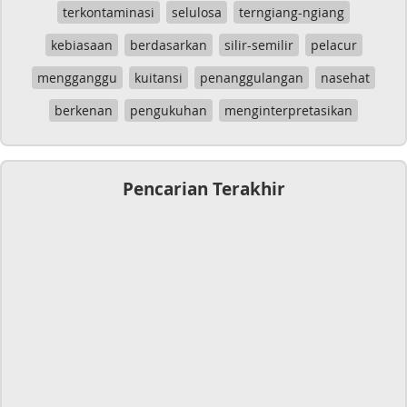
terkontaminasi
selulosa
terngiang-ngiang
kebiasaan
berdasarkan
silir-semilir
pelacur
mengganggu
kuitansi
penanggulangan
nasehat
berkenan
pengukuhan
menginterpretasikan
Pencarian Terakhir