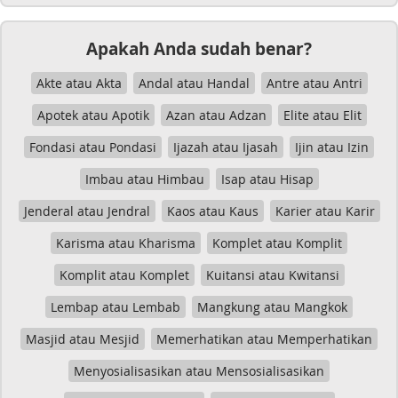
Apakah Anda sudah benar?
Akte atau Akta
Andal atau Handal
Antre atau Antri
Apotek atau Apotik
Azan atau Adzan
Elite atau Elit
Fondasi atau Pondasi
Ijazah atau Ijasah
Ijin atau Izin
Imbau atau Himbau
Isap atau Hisap
Jenderal atau Jendral
Kaos atau Kaus
Karier atau Karir
Karisma atau Kharisma
Komplet atau Komplit
Komplit atau Komplet
Kuitansi atau Kwitansi
Lembap atau Lembab
Mangkung atau Mangkok
Masjid atau Mesjid
Memerhatikan atau Memperhatikan
Menyosialisasikan atau Mensosialisasikan