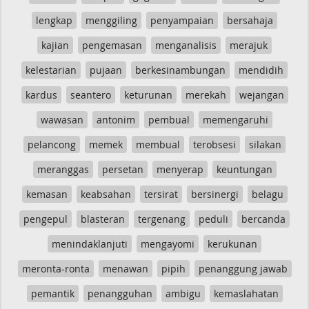
lengkap
menggiling
penyampaian
bersahaja
kajian
pengemasan
menganalisis
merajuk
kelestarian
pujaan
berkesinambungan
mendidih
kardus
seantero
keturunan
merekah
wejangan
wawasan
antonim
pembual
memengaruhi
pelancong
memek
membual
terobsesi
silakan
meranggas
persetan
menyerap
keuntungan
kemasan
keabsahan
tersirat
bersinergi
belagu
pengepul
blasteran
tergenang
peduli
bercanda
menindaklanjuti
mengayomi
kerukunan
meronta-ronta
menawan
pipih
penanggung jawab
pemantik
penangguhan
ambigu
kemaslahatan