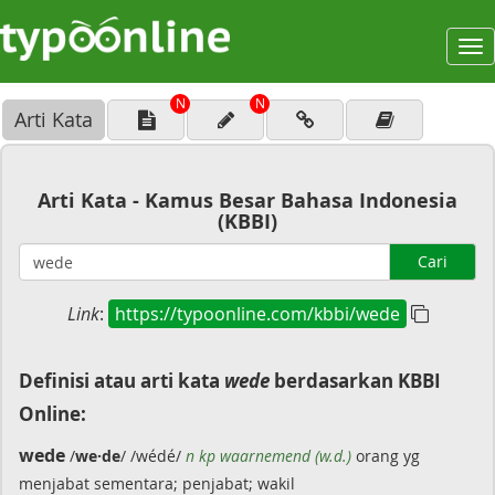
To
na
N
N
Arti Kata
Arti Kata - Kamus Besar Bahasa Indonesia
(KBBI)
Cari
Link
:
https://typoonline.com/kbbi/wede
Definisi atau arti kata
wede
berdasarkan KBBI
Online:
wede
/
we·de
/ /wédé/
n
kp
waarnemend (w.d.)
orang yg
menjabat sementara; penjabat; wakil