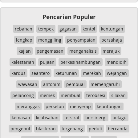
Pencarian Populer
rebahan
tempek
gagasan
kontol
kentungan
lengkap
menggiling
penyampaian
bersahaja
kajian
pengemasan
menganalisis
merajuk
kelestarian
pujaan
berkesinambungan
mendidih
kardus
seantero
keturunan
merekah
wejangan
wawasan
antonim
pembual
memengaruhi
pelancong
memek
membual
terobsesi
silakan
meranggas
persetan
menyerap
keuntungan
kemasan
keabsahan
tersirat
bersinergi
belagu
pengepul
blasteran
tergenang
peduli
bercanda