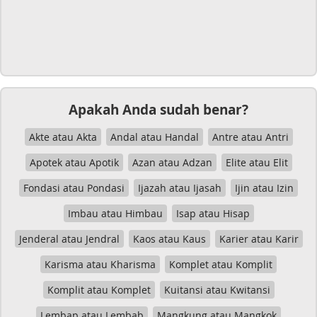
Apakah Anda sudah benar?
Akte atau Akta
Andal atau Handal
Antre atau Antri
Apotek atau Apotik
Azan atau Adzan
Elite atau Elit
Fondasi atau Pondasi
Ijazah atau Ijasah
Ijin atau Izin
Imbau atau Himbau
Isap atau Hisap
Jenderal atau Jendral
Kaos atau Kaus
Karier atau Karir
Karisma atau Kharisma
Komplet atau Komplit
Komplit atau Komplet
Kuitansi atau Kwitansi
Lembap atau Lembab
Mangkung atau Mangkok