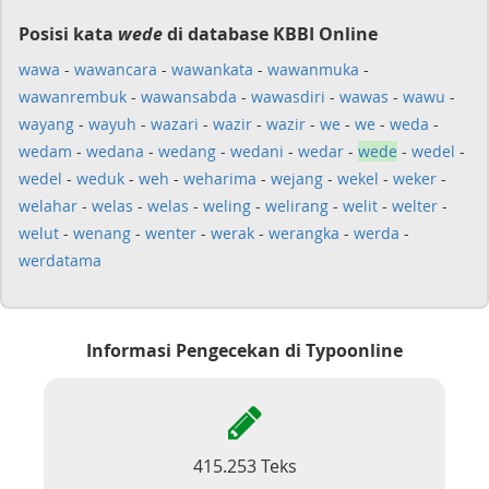
Posisi kata
wede
di database KBBI Online
wawa
-
wawancara
-
wawankata
-
wawanmuka
-
wawanrembuk
-
wawansabda
-
wawasdiri
-
wawas
-
wawu
-
wayang
-
wayuh
-
wazari
-
wazir
-
wazir
-
we
-
we
-
weda
-
wedam
-
wedana
-
wedang
-
wedani
-
wedar
-
wede
-
wedel
-
wedel
-
weduk
-
weh
-
weharima
-
wejang
-
wekel
-
weker
-
welahar
-
welas
-
welas
-
weling
-
welirang
-
welit
-
welter
-
welut
-
wenang
-
wenter
-
werak
-
werangka
-
werda
-
werdatama
Informasi Pengecekan di Typoonline
415.253 Teks