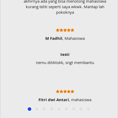
akhirnya ada yang bisa menolong mahasiswa
kurang teliti seperti saya wkwk. Mantap lah
pokoknya
M Fadhil
, Mahasiswa
testi
nemu ditiktokk, sngt membantu
Fitri dwi Antari
, mahasiswa