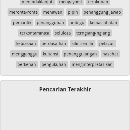
menindaklanjuti
mengayomi
kerukunan
meronta-ronta
menawan
pipih
penanggung jawab
pemantik
penangguhan
ambigu
kemaslahatan
terkontaminasi
selulosa
terngiang-ngiang
kebiasaan
berdasarkan
silir-semilir
pelacur
mengganggu
kuitansi
penanggulangan
nasehat
berkenan
pengukuhan
menginterpretasikan
Pencarian Terakhir