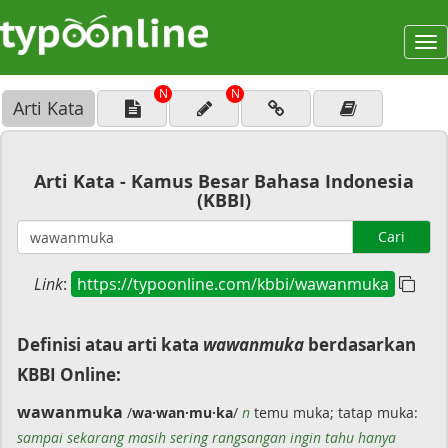
To
na
N
N
Arti Kata
Arti Kata - Kamus Besar Bahasa Indonesia
(KBBI)
Cari
Link
:
https://typoonline.com/kbbi/wawanmuka
Definisi atau arti kata
wawanmuka
berdasarkan
KBBI Online:
wawanmuka
/
wa·wan·mu·ka
/
n
temu muka; tatap muka:
sampai sekarang masih sering rangsangan ingin tahu hanya