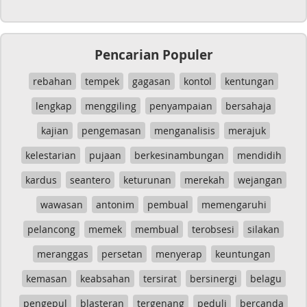
Pencarian Populer
rebahan
tempek
gagasan
kontol
kentungan
lengkap
menggiling
penyampaian
bersahaja
kajian
pengemasan
menganalisis
merajuk
kelestarian
pujaan
berkesinambungan
mendidih
kardus
seantero
keturunan
merekah
wejangan
wawasan
antonim
pembual
memengaruhi
pelancong
memek
membual
terobsesi
silakan
meranggas
persetan
menyerap
keuntungan
kemasan
keabsahan
tersirat
bersinergi
belagu
pengepul
blasteran
tergenang
peduli
bercanda