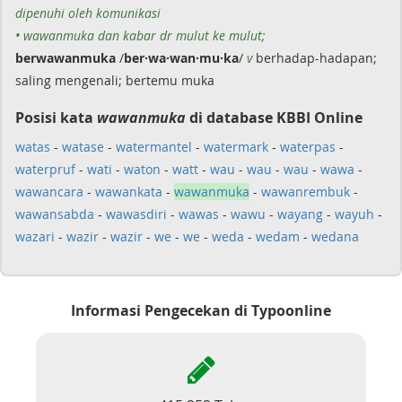
dipenuhi oleh komunikasi
• wawanmuka dan kabar dr mulut ke mulut;
berwawanmuka
/
ber·wa·wan·mu·ka
/
v
berhadap-hadapan;
saling mengenali; bertemu muka
Posisi kata
wawanmuka
di database KBBI Online
watas
-
watase
-
watermantel
-
watermark
-
waterpas
-
waterpruf
-
wati
-
waton
-
watt
-
wau
-
wau
-
wau
-
wawa
-
wawancara
-
wawankata
-
wawanmuka
-
wawanrembuk
-
wawansabda
-
wawasdiri
-
wawas
-
wawu
-
wayang
-
wayuh
-
wazari
-
wazir
-
wazir
-
we
-
we
-
weda
-
wedam
-
wedana
Informasi Pengecekan di Typoonline