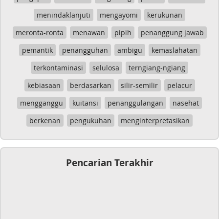
menindaklanjuti
mengayomi
kerukunan
meronta-ronta
menawan
pipih
penanggung jawab
pemantik
penangguhan
ambigu
kemaslahatan
terkontaminasi
selulosa
terngiang-ngiang
kebiasaan
berdasarkan
silir-semilir
pelacur
mengganggu
kuitansi
penanggulangan
nasehat
berkenan
pengukuhan
menginterpretasikan
Pencarian Terakhir