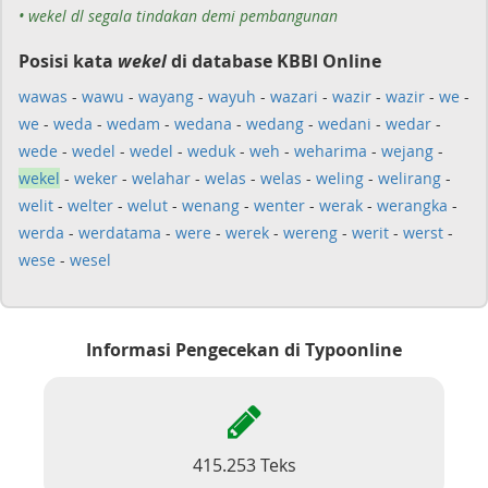
• wekel dl segala tindakan demi pembangunan
Posisi kata
wekel
di database KBBI Online
wawas
-
wawu
-
wayang
-
wayuh
-
wazari
-
wazir
-
wazir
-
we
-
we
-
weda
-
wedam
-
wedana
-
wedang
-
wedani
-
wedar
-
wede
-
wedel
-
wedel
-
weduk
-
weh
-
weharima
-
wejang
-
wekel
-
weker
-
welahar
-
welas
-
welas
-
weling
-
welirang
-
welit
-
welter
-
welut
-
wenang
-
wenter
-
werak
-
werangka
-
werda
-
werdatama
-
were
-
werek
-
wereng
-
werit
-
werst
-
wese
-
wesel
Informasi Pengecekan di Typoonline
415.253 Teks