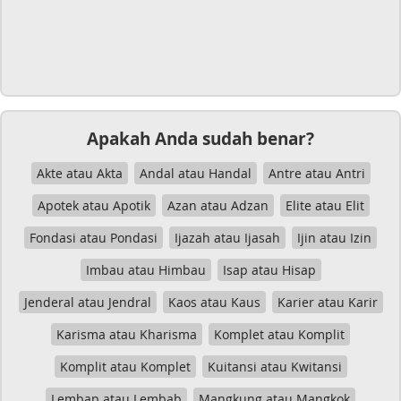
Apakah Anda sudah benar?
Akte atau Akta
Andal atau Handal
Antre atau Antri
Apotek atau Apotik
Azan atau Adzan
Elite atau Elit
Fondasi atau Pondasi
Ijazah atau Ijasah
Ijin atau Izin
Imbau atau Himbau
Isap atau Hisap
Jenderal atau Jendral
Kaos atau Kaus
Karier atau Karir
Karisma atau Kharisma
Komplet atau Komplit
Komplit atau Komplet
Kuitansi atau Kwitansi
Lembap atau Lembab
Mangkung atau Mangkok