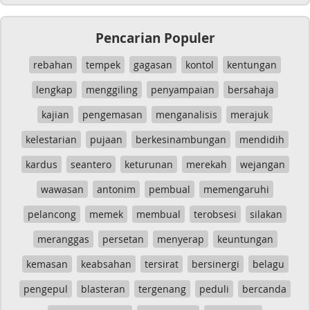
Pencarian Populer
rebahan
tempek
gagasan
kontol
kentungan
lengkap
menggiling
penyampaian
bersahaja
kajian
pengemasan
menganalisis
merajuk
kelestarian
pujaan
berkesinambungan
mendidih
kardus
seantero
keturunan
merekah
wejangan
wawasan
antonim
pembual
memengaruhi
pelancong
memek
membual
terobsesi
silakan
meranggas
persetan
menyerap
keuntungan
kemasan
keabsahan
tersirat
bersinergi
belagu
pengepul
blasteran
tergenang
peduli
bercanda