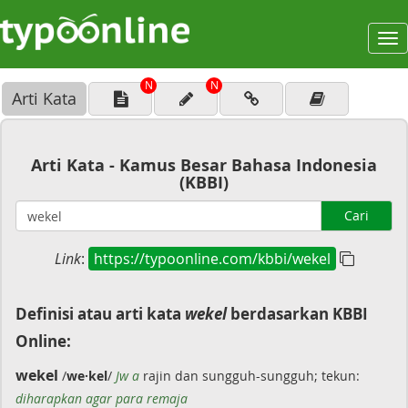
To
na
N
N
Arti Kata
Arti Kata - Kamus Besar Bahasa Indonesia
(KBBI)
Cari
Link
:
https://typoonline.com/kbbi/wekel
Definisi atau arti kata
wekel
berdasarkan KBBI
Online:
wekel
/
we·kel
/
Jw a
rajin dan sungguh-sungguh; tekun:
diharapkan agar para remaja