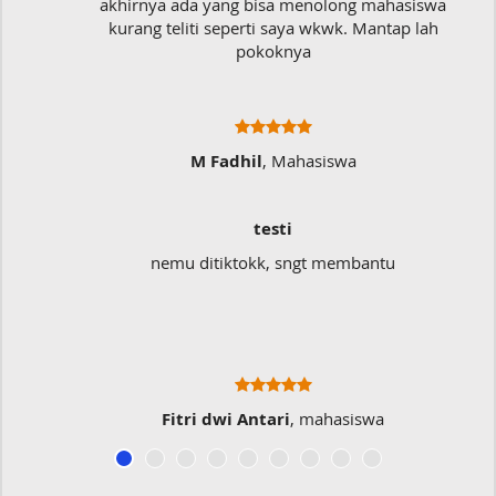
akhirnya ada yang bisa menolong mahasiswa
kurang teliti seperti saya wkwk. Mantap lah
pokoknya
M Fadhil
, Mahasiswa
testi
nemu ditiktokk, sngt membantu
Fitri dwi Antari
, mahasiswa