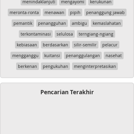
menindaklanjuti
mengayomi
kerukunan
meronta-ronta
menawan
pipih
penanggung jawab
pemantik
penangguhan
ambigu
kemaslahatan
terkontaminasi
selulosa
terngiang-ngiang
kebiasaan
berdasarkan
silir-semilir
pelacur
mengganggu
kuitansi
penanggulangan
nasehat
berkenan
pengukuhan
menginterpretasikan
Pencarian Terakhir