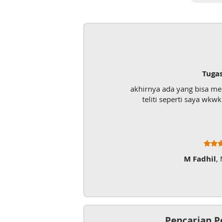
Tuga
akhirnya ada yang bisa m
teliti seperti saya wk
M Fadhil
,
Pencarian P