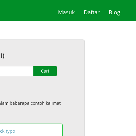
(current)
(current)
(curre
Masuk
Daftar
Blog
I)
Cari
alam beberapa contoh kalimat
ck
typo