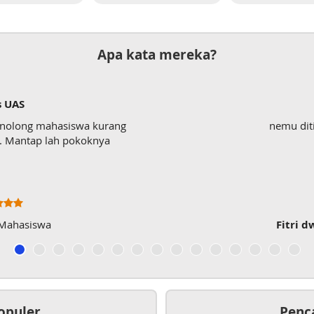
Apa kata mereka?
s UAS
enolong mahasiswa kurang
nemu dit
wk. Mantap lah pokoknya
 Mahasiswa
Fitri d
opuler
Penc