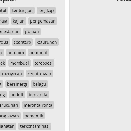
ntol
kentungan
lengkap
haja
kajian
pengemasan
elestarian
pujaan
rdus
seantero
keturunan
n
antonim
pembual
ek
membual
terobsesi
menyerap
keuntungan
t
bersinergi
belagu
ang
peduli
bercanda
erukunan
meronta-ronta
ung jawab
pemantik
lahatan
terkontaminasi