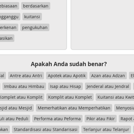
ebiasaan
berdasarkan
ngganggu
kuitansi
erkenan
pengukuhan
asikan
Apakah Anda sudah benar?
al
Antre atau Antri
Apotek atau Apotik
Azan atau Adzan
E
Imbau atau Himbau
Isap atau Hisap
Jenderal atau Jendral
Komplet atau Komplit
Komplit atau Komplet
Kuitansi atau Kwi
jid atau Mesjid
Memerhatikan atau Memperhatikan
Menyosia
uli atau Peduli
Performa atau Peforma
Pikir atau Fikir
Rapot 
akan
Standardisasi atau Standarisasi
Terlanjur atau Telanjur