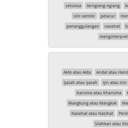
selulosa
terngiang-ngiang
k
silir-semilir
pelacur
me
penanggulangan
nasehat
b
menginterpret
Akte atau Akta
Andal atau Hand
Ijazah atau Ijasah
Ijin atau Izin
Karisma atau Kharisma
Mangkung atau Mangkok
Mas
Nasehat atau Nasihat
Perd
Silahkan atau Sil