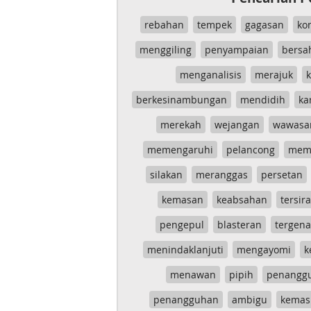
rebahan
tempek
gagasan
ko
menggiling
penyampaian
bersa
menganalisis
merajuk
k
berkesinambungan
mendidih
ka
merekah
wejangan
wawasa
memengaruhi
pelancong
mem
silakan
meranggas
persetan
kemasan
keabsahan
tersira
pengepul
blasteran
tergen
menindaklanjuti
mengayomi
k
menawan
pipih
penangg
penangguhan
ambigu
kemas