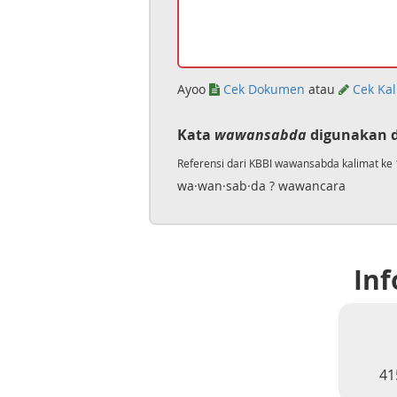
Ayoo
Cek Dokumen
atau
Cek Kal
Kata
wawansabda
digunakan d
Referensi dari KBBI wawansabda kalimat ke 
wa·wan·sab·da ? wawancara
Inf
41