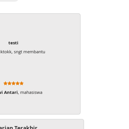
testi
iktokk, sngt membantu
wi Antari
, mahasiswa
arian Terakhir