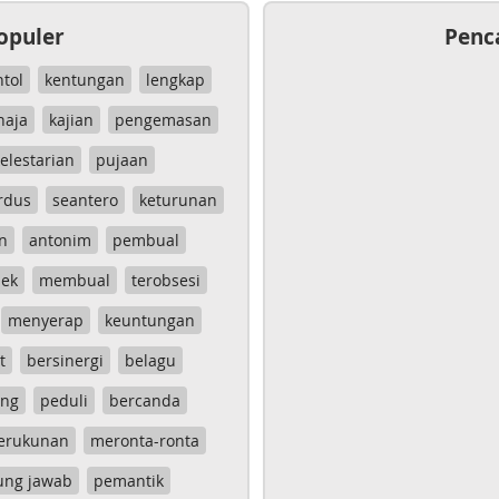
opuler
Penc
ntol
kentungan
lengkap
haja
kajian
pengemasan
elestarian
pujaan
rdus
seantero
keturunan
n
antonim
pembual
ek
membual
terobsesi
menyerap
keuntungan
t
bersinergi
belagu
ang
peduli
bercanda
erukunan
meronta-ronta
ung jawab
pemantik