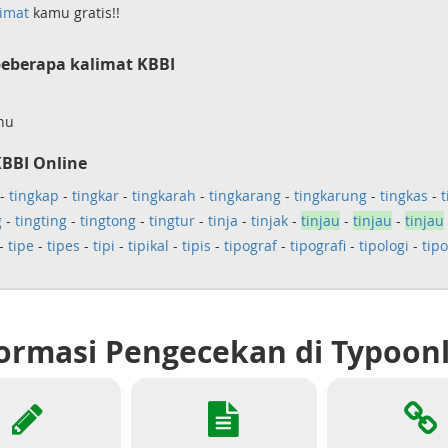
imat
kamu gratis!!
eberapa kalimat KBBI
hu
KBBI Online
-
tingkap
-
tingkar
-
tingkarah
-
tingkarang
-
tingkarung
-
tingkas
-
t
g
-
tingting
-
tingtong
-
tingtur
-
tinja
-
tinjak
-
tinjau
-
tinjau
-
tinjau
-
tipe
-
tipes
-
tipi
-
tipikal
-
tipis
-
tipograf
-
tipografi
-
tipologi
-
tipo
ormasi Pengecekan di Typoon