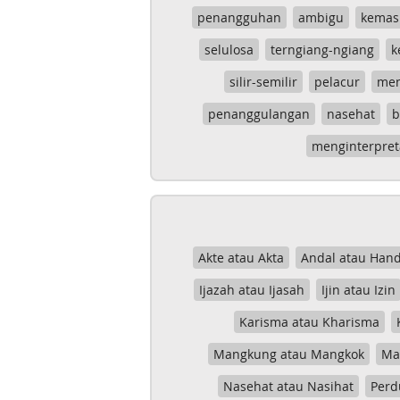
penangguhan
ambigu
kemas
selulosa
terngiang-ngiang
k
silir-semilir
pelacur
me
penanggulangan
nasehat
b
menginterpret
Akte atau Akta
Andal atau Hand
Ijazah atau Ijasah
Ijin atau Izin
Karisma atau Kharisma
Mangkung atau Mangkok
Mas
Nasehat atau Nasihat
Perd