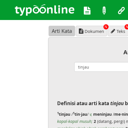
N
Arti Kata
Dokumen
Teks
A
Definisi atau arti kata
tinjau
b
1
1
tinjau
/
tin·jau
/
v,
meninjau
/
me·nin
kapal-kapal musuh;
2
(datang, pergi)