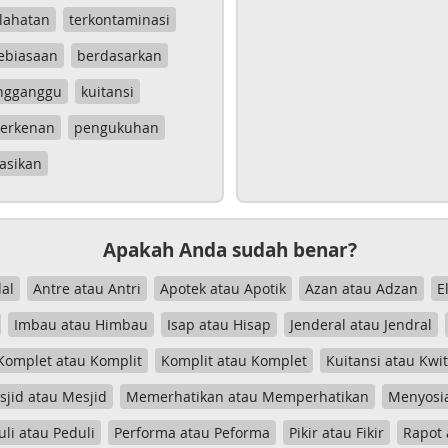
lahatan
terkontaminasi
ebiasaan
berdasarkan
ngganggu
kuitansi
erkenan
pengukuhan
asikan
Apakah Anda sudah benar?
al
Antre atau Antri
Apotek atau Apotik
Azan atau Adzan
E
Imbau atau Himbau
Isap atau Hisap
Jenderal atau Jendral
Komplet atau Komplit
Komplit atau Komplet
Kuitansi atau Kwi
jid atau Mesjid
Memerhatikan atau Memperhatikan
Menyosia
uli atau Peduli
Performa atau Peforma
Pikir atau Fikir
Rapot 