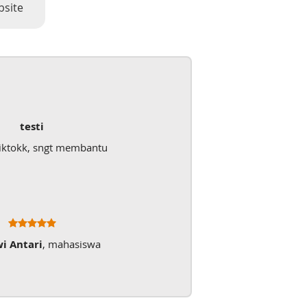
bsite
testi
iktokk, sngt membantu
wi Antari
, mahasiswa