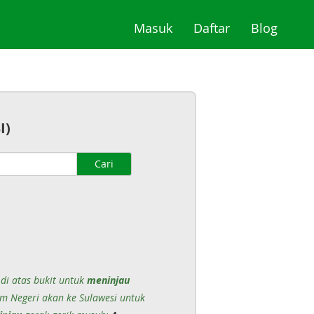
(current)
(current)
(curre
Masuk
Daftar
Blog
I)
Cari
di atas bukit untuk
meninjau
m Negeri akan ke Sulawesi untuk