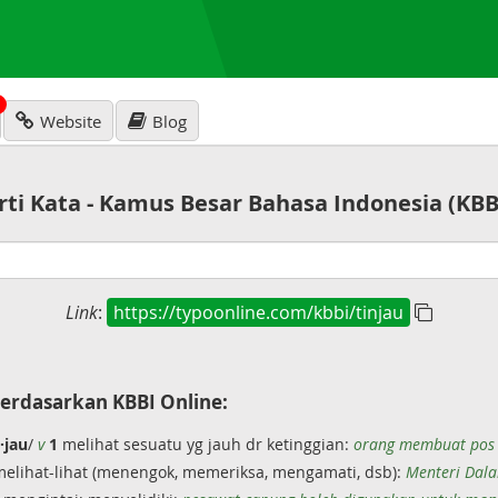
N
Website
Blog
rti Kata - Kamus Besar Bahasa Indonesia (KBB
Link
:
https://typoonline.com/kbbi/tinjau
erdasarkan KBBI Online:
·jau
/
v
1
melihat sesuatu yg jauh dr ketinggian:
orang membuat pos 
 melihat-lihat (menengok, memeriksa, mengamati, dsb):
Menteri Dala