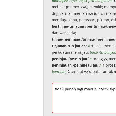
meninjau
objek-objek pembangunan;
3
melihat (memeriksa); menilik; mem
dng cermat; memeriksa (untuk mem
menduga (hati, perasaan, pikiran, ds
bertinjau-tinjauan
/
ber·tin·jau-tin·j
dan waspada;
tinjau-meninjau
/
tin·jau-me·nin·jau
tinjauan
/
tin·jau·an
/
n
1
hasil meninj
perbuatan meninjau:
buku itu bany
peninjau
/
pe·nin·jau
/
n
orang yg men
peninjauan
/
pe·nin·jau·an
/
n
1
proses
bantuan;
2
tempat yg dipakai untuk 