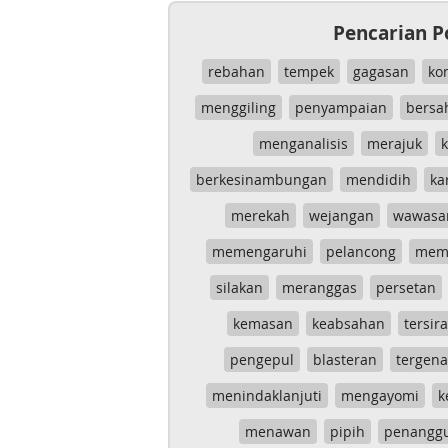
Pencarian P
rebahan
tempek
gagasan
ko
menggiling
penyampaian
bersa
menganalisis
merajuk
k
berkesinambungan
mendidih
ka
merekah
wejangan
wawasa
memengaruhi
pelancong
mem
silakan
meranggas
persetan
kemasan
keabsahan
tersira
pengepul
blasteran
tergen
menindaklanjuti
mengayomi
k
menawan
pipih
penangg