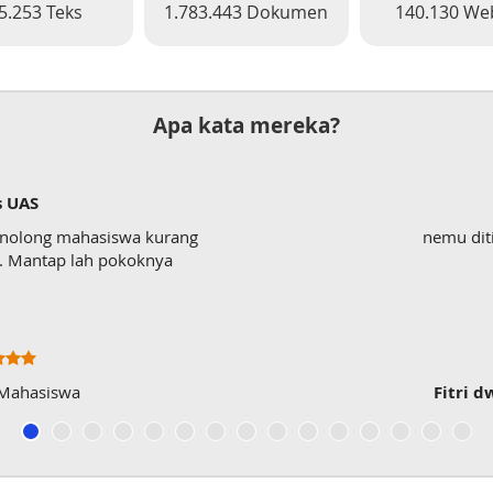
5.253 Teks
1.783.443 Dokumen
140.130 We
Apa kata mereka?
s UAS
enolong mahasiswa kurang
nemu dit
wk. Mantap lah pokoknya
 Mahasiswa
Fitri d