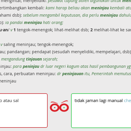
mengintai; menyelidiki:
pesawat capung boleh digunakan untuk
men
pertimbangkan kembali:
kami harap beliau akan
meninjau
kembali atu
ahami dsb):
sebelum mengambil keputusan, dia perlu
meninjau
dahulu
b):
ia pandai
meninjau
hati orang;
au·an
/
v
1
tengok-menengok; lihat-melihat dsb;
2
melihat-lihat ke s
/
v
saling meninjau; tengok-menengok;
au; pandangan; pendapat (sesudah menyelidiki, mempelajari, dsb
ak mengandung
tinjauan
sejarah;
injau:
para
peninjau
dr luar negeri kagum atas hasil pembangunan yg 
, cara, perbuatan meninjau:
dr
peninjauan
itu, Pemerintah memutus
meninjau
tidak
jaman
lagi
manual
che