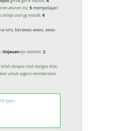
injau
gerak-gerik musuh;
4
ran-aturan itu;
5
mempelajari
 setiap usul yg masuk;
6
ana-sini; berawas-awas; awas
):
tinjauan
nya meleset;
2
telah dicapai oleh bangsa kita;
kan untuk segera memberikan
ck
typo