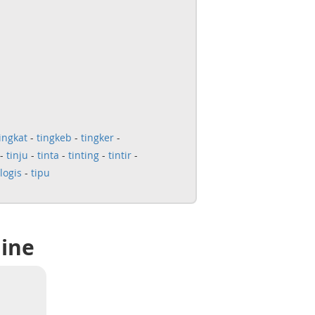
ingkat
-
tingkeb
-
tingker
-
-
tinju
-
tinta
-
tinting
-
tintir
-
logis
-
tipu
line