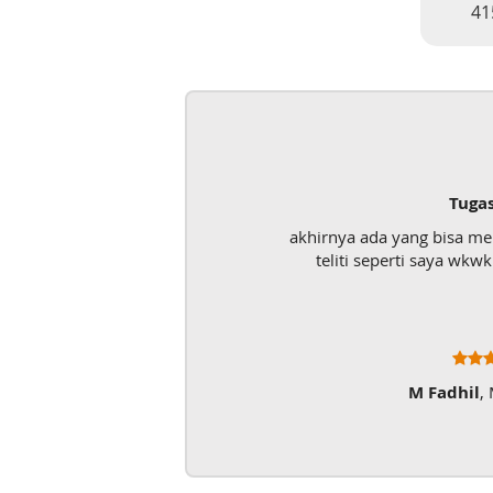
41
Tuga
akhirnya ada yang bisa m
teliti seperti saya wk
M Fadhil
,