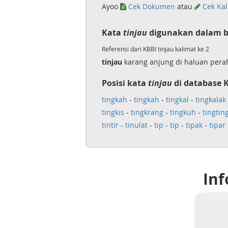
Ayoo
Cek Dokumen
atau
Cek Kal
Kata
tinjau
digunakan dalam b
Referensi dari KBBI tinjau kalimat ke 2
tinjau
karang anjung di haluan pera
Posisi kata
tinjau
di database 
tingkah
-
tingkah
-
tingkal
-
tingkalak
tingkis
-
tingkrang
-
tingkuh
-
tingtin
tintir
-
tinulat
-
tip
-
tip
-
tipak
-
tipar
Inf